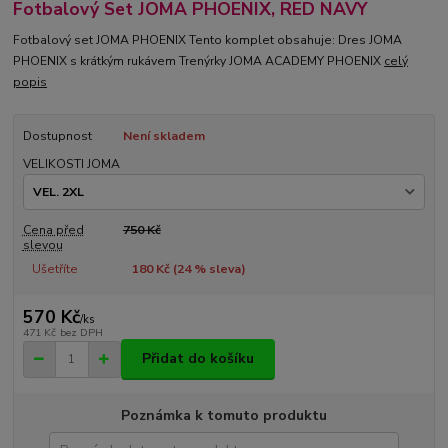
Fotbalový Set JOMA PHOENIX, RED NAVY
Fotbalový set JOMA PHOENIX Tento komplet obsahuje: Dres JOMA
PHOENIX s krátkým rukávem Trenýrky JOMA ACADEMY PHOENIX
celý
popis
Dostupnost
Není skladem
VELIKOSTI JOMA
Cena před
750 Kč
slevou
Ušetříte
180 Kč (
24
% sleva)
570 Kč
/
ks
471 Kč
bez DPH
Přidat do košíku
Poznámka k tomuto produktu