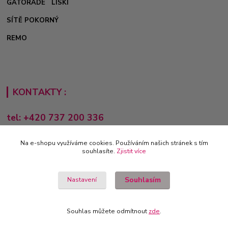
GATORADE
LISKI
SÍTĚ POKORNÝ
REMO
KONTAKTY :
tel: +420 737 200 336
Pondělí-Pátek: 8 - 17 hodin
Na e-shopu využíváme cookies. Používáním našich stránek s tím
obchod@e-sporting.cz
souhlasíte.
Zjistit více
Souhlasím
Nastavení
Souhlas můžete odmítnout
zde
.
Vytvořeno na
Eshop-rychle.cz