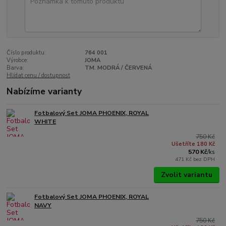
Číslo produktu:
764 001
Výrobce:
JOMA
Barva:
TM. MODRÁ / ČERVENÁ
Hlídat cenu / dostupnost
Nabízíme varianty
Fotbalový Set JOMA PHOENIX, ROYAL
WHITE
750 Kč
Ušetříte 180 Kč
570 Kč
/
ks
471 Kč
bez DPH
Zvolit variantu
Fotbalový Set JOMA PHOENIX, ROYAL
NAVY
750 Kč