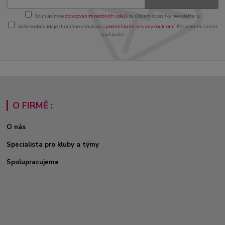
Souhlasím se
zpracováním osobních údajů
za účelem rozesílky newsletteru.
Vaše osobní údaje chráníme v souladu s
podmínkami ochrany soukromí
. Potvrzením s nimi
souhlasíte.
O FIRMĚ :
O nás
Specialista pro kluby a týmy
Spolupracujeme