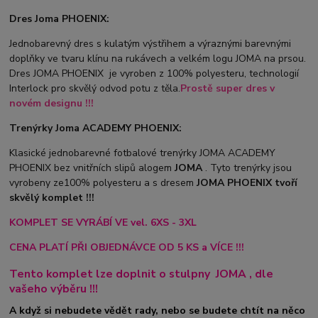
Dres Joma PHOENIX:
Jednobarevný dres s kulatým výstřihem a výraznými barevnými
doplňky ve tvaru klínu na rukávech a velkém logu JOMA na prsou.
Dres JOMA PHOENIX je vyroben z 100% polyesteru, technologií
Interlock pro skvělý odvod potu z těla.
Prostě super dres v
novém designu !!!
Trenýrky Joma ACADEMY PHOENIX:
Klasické jednobarevné fotbalové trenýrky JOMA ACADEMY
PHOENIX bez vnitřních slipů a
logem
JOMA
. Tyto trenýrky jsou
vyrobeny ze100% polyesteru a s dresem
JOMA PHOENIX tvoří
skvělý komplet !!!
KOMPLET SE VYRÁBÍ VE vel. 6XS - 3XL
CENA PLATÍ PŘI OBJEDNÁVCE OD 5 KS a VÍCE !!!
Tento komplet lze doplnit o stulpny
JOMA
, dle
vašeho výběru !!!
A když si nebudete vědět rady, nebo se budete chtít na něco