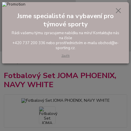
0
ks
tel: +420 737 200 336
CZK
za
0,00 Kč
Pondělí-Pátek: 8 - 17 hodin
Jsme specialisté na vybavení pro
týmové sporty
Menu
Rádi vašemu týmu zpracujeme nabídku na míru! Kontaktujte nás
na čísle
Hledat
+420 737 200 336 nebo prostřednictvím e-mailu obchod@e-
sporting.cz.
Zavřít
Úvod
FOTBAL
Tréninkové oblečení
Hráčské sady a dresy
Fotbalový Set JOMA PHOENIX, NAVY WHITE
Fotbalový Set JOMA PHOENIX,
NAVY WHITE