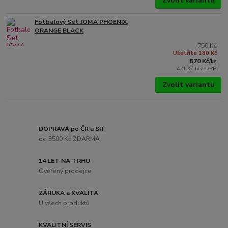
Zvolit variantu
Fotbalový Set JOMA PHOENIX,
ORANGE BLACK
750 Kč
Ušetříte 180 Kč
570 Kč
/
ks
471 Kč
bez DPH
Zvolit variantu
DOPRAVA po ČR a SR
od 3500 Kč ZDARMA
14 LET NA TRHU
Ověřený prodejce
ZÁRUKA a KVALITA
U všech produktů
KVALITNÍ SERVIS