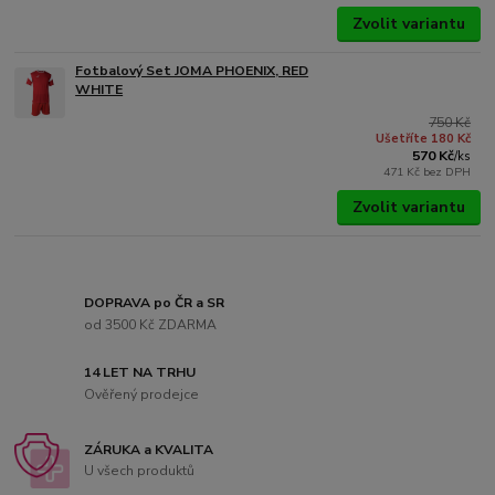
Zvolit variantu
Fotbalový Set JOMA PHOENIX, RED
WHITE
750 Kč
Ušetříte 180 Kč
570 Kč
/
ks
471 Kč
bez DPH
Zvolit variantu
DOPRAVA po ČR a SR
od 3500 Kč ZDARMA
14 LET NA TRHU
Ověřený prodejce
ZÁRUKA a KVALITA
U všech produktů