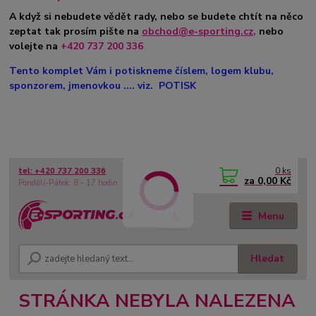
A když si nebudete vědět rady, nebo se budete chtít na něco
zeptat tak prosím pište na
obchod@e-sporting.cz
,
nebo
volejte na
+420 737 200 336
Tento komplet Vám i potiskneme číslem, logem klubu,
sponzorem, jmenovkou .... viz. POTISK
0
ks
tel: +420 737 200 336
CZK
za
0,00 Kč
Pondělí-Pátek: 8 - 17 hodin
Menu
Hledat
STRÁNKA NEBYLA NALEZENA