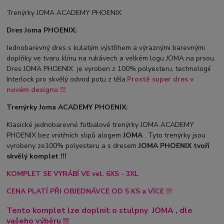
Trenýrky JOMA ACADEMY PHOENIX
Dres Joma PHOENIX:
Jednobarevný dres s kulatým výstřihem a výraznými barevnými
doplňky ve tvaru klínu na rukávech a velkém logu JOMA na prsou.
Dres JOMA PHOENIX je vyroben z 100% polyesteru, technologií
Interlock pro skvělý odvod potu z těla.
Prostě super dres v
novém designu !!!
Trenýrky Joma ACADEMY PHOENIX:
Klasické jednobarevné fotbalové trenýrky JOMA ACADEMY
PHOENIX bez vnitřních slipů a
logem
JOMA
. Tyto trenýrky jsou
vyrobeny ze100% polyesteru a s dresem
JOMA PHOENIX tvoří
skvělý komplet !!!
KOMPLET SE VYRÁBÍ VE vel. 6XS - 3XL
CENA PLATÍ PŘI OBJEDNÁVCE OD 5 KS a VÍCE !!!
Tento komplet lze doplnit o stulpny
JOMA
, dle
vašeho výběru !!!