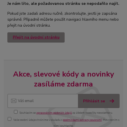
Je nám líto, ale požadovanou stránku se nepodařilo najít.
Pokud jste zadali adresu ručně, zkontrolujte, jestli je zapsána
správně. Případně můžete použít navigaci hlavního menu nebo
přejít na úvodní stránku.
Přejít na úvodní stránku
Akce, slevové kódy a novinky
zasíláme zdarma
Přihlásit se
Souhlasím se
zpracováním osobních údajů
za účelem rozesílky newsletteru.
Vaše osobní údaje chráníme v souladu s
podmínkami ochrany soukromí
. Potvrzením s
nimi souhlasíte.