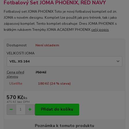
Fotbalový Set JOMA PHOENIX, RED NAVY
Fotbalový set JOMA PHOENIX Toto je nový fotbalový komplet od zn.
JOMA v novém designu. Komplet lze použít jak pro trénink, tak i jako
zápasový komplet. Tento komplet obsahuje: Dres JOMA PHOENIX s
krátkým rukávem Trenýrky JOMA ACADEMY PHOENIX
celý popis
Dostupnost
Není skladem
VELIKOSTI JOMA
Cena před
750 Kč
slevou
Ušetříte
180 Kč (
24
% sleva)
570 Kč
/
ks
471 Kč
bez DPH
Přidat do košíku
Poznámka k tomuto produktu