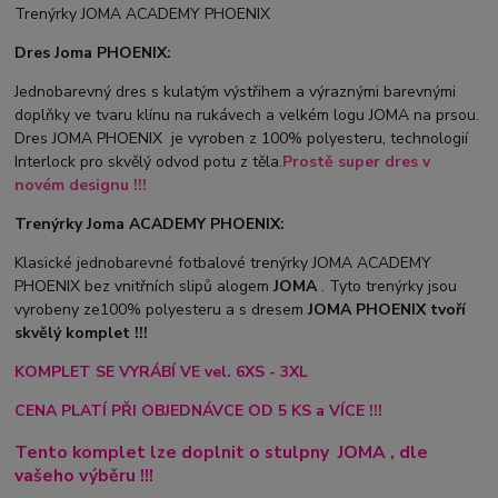
Trenýrky JOMA ACADEMY PHOENIX
Dres Joma PHOENIX:
Jednobarevný dres s kulatým výstřihem a výraznými barevnými
doplňky ve tvaru klínu na rukávech a velkém logu JOMA na prsou.
Dres JOMA PHOENIX je vyroben z 100% polyesteru, technologií
Interlock pro skvělý odvod potu z těla.
Prostě super dres v
novém designu !!!
Trenýrky Joma ACADEMY PHOENIX:
Klasické jednobarevné fotbalové trenýrky JOMA ACADEMY
PHOENIX bez vnitřních slipů a
logem
JOMA
. Tyto trenýrky jsou
vyrobeny ze100% polyesteru a s dresem
JOMA PHOENIX tvoří
skvělý komplet !!!
KOMPLET SE VYRÁBÍ VE vel. 6XS - 3XL
CENA PLATÍ PŘI OBJEDNÁVCE OD 5 KS a VÍCE !!!
Tento komplet lze doplnit o stulpny
JOMA
, dle
vašeho výběru !!!