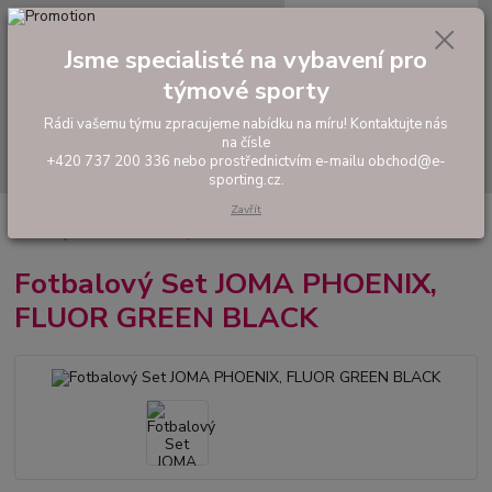
0
ks
tel: +420 737 200 336
CZK
za
0,00 Kč
Pondělí-Pátek: 8 - 17 hodin
Jsme specialisté na vybavení pro
týmové sporty
Menu
Rádi vašemu týmu zpracujeme nabídku na míru! Kontaktujte nás
na čísle
Hledat
+420 737 200 336 nebo prostřednictvím e-mailu obchod@e-
sporting.cz.
Zavřít
Úvod
FOTBAL
Tréninkové oblečení
Hráčské sady a dresy
Fotbalový Set JOMA PHOENIX, FLUOR GREEN BLACK
Fotbalový Set JOMA PHOENIX,
FLUOR GREEN BLACK