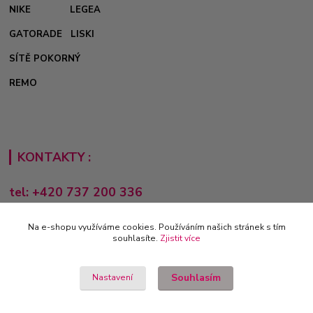
NIKE
LEGEA
GATORADE
LISKI
SÍTĚ POKORNÝ
REMO
KONTAKTY :
tel: +420 737 200 336
Pondělí-Pátek: 8 - 17 hodin
Na e-shopu využíváme cookies. Používáním našich stránek s tím
obchod@e-sporting.cz
souhlasíte.
Zjistit více
Souhlasím
Nastavení