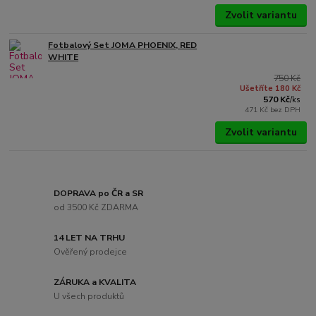
Zvolit variantu
Fotbalový Set JOMA PHOENIX, RED
WHITE
750 Kč
Ušetříte 180 Kč
570 Kč
/
ks
471 Kč
bez DPH
Zvolit variantu
DOPRAVA po ČR a SR
od 3500 Kč ZDARMA
14 LET NA TRHU
Ověřený prodejce
ZÁRUKA a KVALITA
U všech produktů