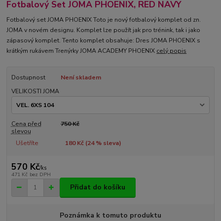
Fotbalový Set JOMA PHOENIX, RED NAVY
Fotbalový set JOMA PHOENIX Toto je nový fotbalový komplet od zn.
JOMA v novém designu. Komplet lze použít jak pro trénink, tak i jako
zápasový komplet. Tento komplet obsahuje: Dres JOMA PHOENIX s
krátkým rukávem Trenýrky JOMA ACADEMY PHOENIX
celý popis
Dostupnost
Není skladem
VELIKOSTI JOMA
Cena před
750 Kč
slevou
Ušetříte
180 Kč (
24
% sleva)
570 Kč
/
ks
471 Kč
bez DPH
Přidat do košíku
Poznámka k tomuto produktu