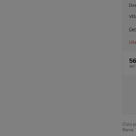
Dos
VE
Cen
Uše
56
467
Číslo p
Barva: