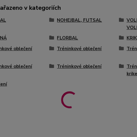
zařazeno v kategoriích
AL
NOHEJBAL, FUTSAL
VOL
VOL
ENÁ
FLORBAL
KRI
nkové oblečení
Tréninkové oblečení
Trén
nkové oblečení
Tréninkové oblečení
Trén
krik
ení