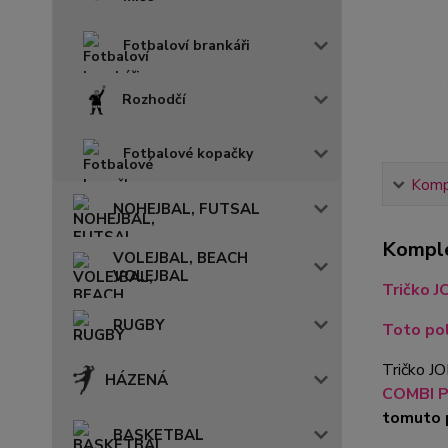
Fotbaloví brankáři
Rozhodčí
Fotbalové kopačky
Kompl
NOHEJBAL, FUTSAL
Komple
VOLEJBAL, BEACH
VOLEJBAL
Tričko 
RUGBY
Toto pol
Tričko J
HÁZENÁ
COMBI 
tomuto 
BASKETBAL