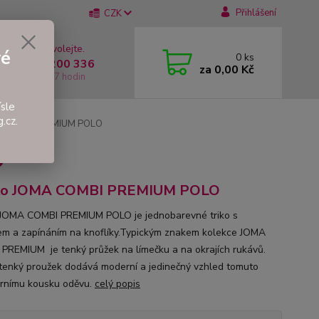
Přihlášení
CZK
 si rady? Zavolejte.
vé
0
ks
 +420 737 200 336
za
0,00 Kč
í-Pátek: 8 - 17 hodin
sle
.cz.
A COMBI PREMIUM POLO
O
čko JOMA COMBI PREMIUM POLO
 JOMA COMBI PREMIUM POLO je jednobarevné triko s
em a zapínáním na knoflíky.Typickým znakem kolekce JOMA
PREMIUM je tenký průžek na límečku a na okrajích rukávů.
tenký proužek dodává moderní a jedinečný vzhled tomuto
rnímu kousku oděvu.
celý popis