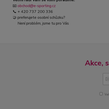
Velmi rádi Vám se vším poradíme.
📧
obchod@e-sporting.cz
📞 + 420 737 200 336
🤝 preferujete osobní schůzku?
Není problém, jsme tu pro Vás
Akce, 
Vaš