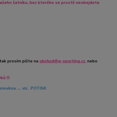
ašeho šatníku, bez kterého se prostě neobejdete
 tak prosím pište na
obchod@e-sporting.cz
,
nebo
ů !!!
novkou .... viz. POTISK