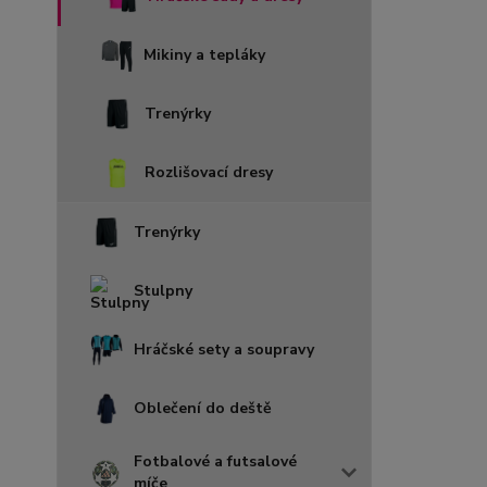
Mikiny a tepláky
Trenýrky
Rozlišovací dresy
Trenýrky
Stulpny
Hráčské sety a soupravy
Oblečení do deště
Fotbalové a futsalové
míče