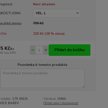
tupnost
Není skladem
LIKOSTI JOMA
a před slevou
790 Kč
tříte
225 Kč (
28
% sleva)
5 Kč
/
ks
Přidat do košíku
 Kč
bez DPH
Poznámka k tomuto produktu
roduktu:
175 001/5
Výrobce:
JOMA
VÍCE BAREV
Hlídat cenu / dostupnost