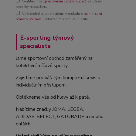
Souhlasím se
zpracováním osobních údajů
za účelem
rozesílky newsletteru.
Vaše osobní údaje chráníme v souladu s
podmínkami
ochrany soukromí
. Potvrzením s nimi souhlasíte.
E-sporting týmový
specialista
Jsme sportovní obchod zaměřený na
kolektivní míčové sporty.
Zajistíme pro váš tým kompletní sevis s
individuálním přístupem.
Oblékneme vás od hlavy až k patě.
Nabízíme značky JOMA, LEGEA,
ADIDAS, SELECT, GATORADE a mnoho
dalších.