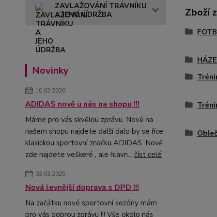
ZAVLAŽOVÁNÍ TRÁVNÍKU
Zboží 
A JEHO ÚDRŽBA
FOTB
HÁZ
Novinky
Tréni
10.02.2026
ADIDAS nově u nás na shopu !!!
Tréni
Máme pro vás skvělou zprávu. Nově na
našem shopu najdete další dalo by se říce
Obleč
klasickou sportovní značku ADIDAS. Nově
zde najdete veškeré , ale hlavn...
číst celé
03.03.2025
Nová levnější doprava s DPD !!!
Na začátku nové sportovní sezóny mám
pro vás dobrou zprávu !!! Vše okolo nás