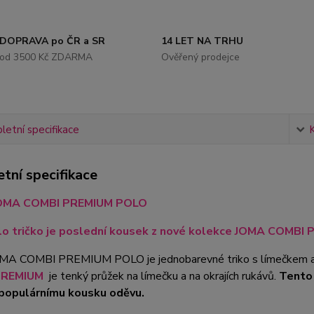
DOPRAVA po ČR a SR
14 LET NA TRHU
od 3500 Kč ZDARMA
Ověřený prodejce
etní specifikace
tní specifikace
JOMA COMBI PREMIUM POLO
o tričko je poslední kousek z nové kolekce JOMA COMBI P
OMA COMBI PREMIUM POLO je jednobarevné triko s límečkem a 
PREMIUM
je tenký průžek na límečku a na okrajích rukávů.
Tento 
populárnímu kousku oděvu.