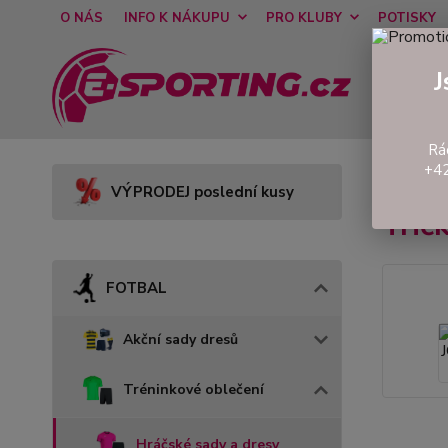
O NÁS
INFO K NÁKUPU
PRO KLUBY
POTISKY
J
Rá
+42
Úvod
VÝPRODEJ poslední kusy
Tri
FOTBAL
Akční sady dresů
Tréninkové oblečení
Hráčské sady a dresy