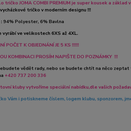
o tričko JOMA COMBI PREMIUM je super kousek a základ v
vycházkové tričko v moderním designu !!!
 :
94% Polyester, 6% Bavlna
e vyrábí ve velikostech 6XS až 4XL.
Í POČET K OBJEDNÁNÍ JE 5 KS !!!!!!
OU KOMBINACI PROSÍM NAPIŠTE DO POZNÁMKY !!!
nebudete vědět rady, nebo se budete chtít na něco zeptat
na
+420
737 200 336
tovní kluby vytvoříme speciální nabídku,dle vašich požadavk
čko Vám i potiskneme číslem, logem klubu, sponzorem, jme