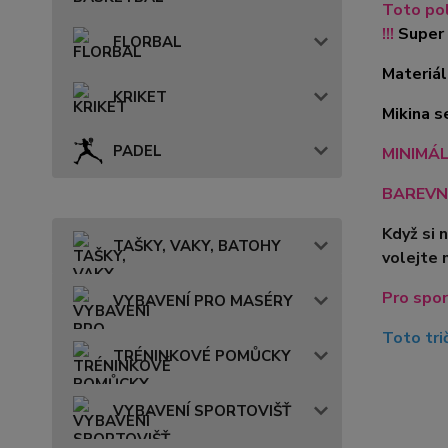
Toto pol
!!!
Super 
FLORBAL
Materiál
KRIKET
Mikina s
PADEL
MINIMÁLN
BAREVN
Když si 
TAŠKY, VAKY, BATOHY
volejte 
Pro spor
VYBAVENÍ PRO MASÉRY
Toto tri
TRÉNINKOVÉ POMŮCKY
VYBAVENÍ SPORTOVIŠŤ