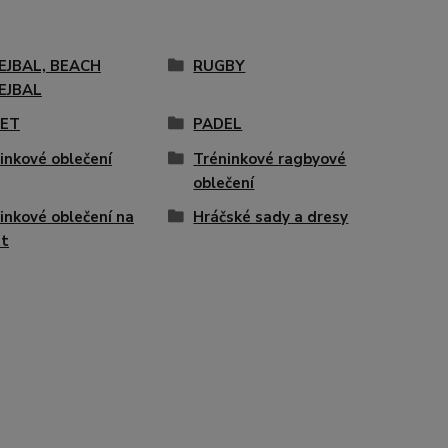
EJBAL, BEACH
RUGBY
EJBAL
KET
PADEL
inkové oblečení
Tréninkové ragbyové
oblečení
inkové oblečení na
Hráčské sady a dresy
et