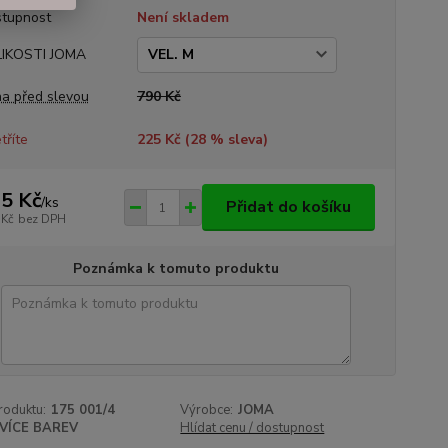
tupnost
Není skladem
LIKOSTI JOMA
a před slevou
790 Kč
tříte
225 Kč (
28
% sleva)
5 Kč
/
ks
Přidat do košíku
 Kč
bez DPH
Poznámka k tomuto produktu
roduktu:
175 001/4
Výrobce:
JOMA
VÍCE BAREV
Hlídat cenu / dostupnost