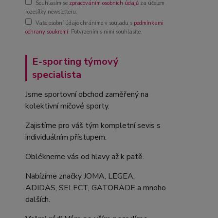
Souhlasím se
zpracováním osobních údajů
za účelem
rozesílky newsletteru.
Vaše osobní údaje chráníme v souladu s
podmínkami
ochrany soukromí
. Potvrzením s nimi souhlasíte.
E-sporting týmový
specialista
Jsme sportovní obchod zaměřený na
kolektivní míčové sporty.
Zajistíme pro váš tým kompletní sevis s
individuálním přístupem.
Oblékneme vás od hlavy až k patě.
Nabízíme značky JOMA, LEGEA,
ADIDAS, SELECT, GATORADE a mnoho
dalších.