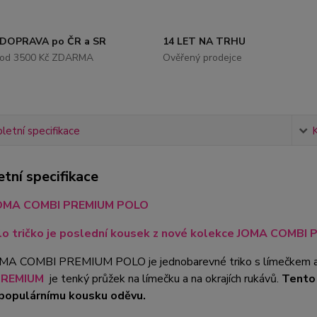
DOPRAVA po ČR a SR
14 LET NA TRHU
od 3500 Kč ZDARMA
Ověřený prodejce
etní specifikace
tní specifikace
JOMA COMBI PREMIUM POLO
o tričko je poslední kousek z nové kolekce JOMA COMBI P
OMA COMBI PREMIUM POLO je jednobarevné triko s límečkem a 
PREMIUM
je tenký průžek na límečku a na okrajích rukávů.
Tento 
populárnímu kousku oděvu.