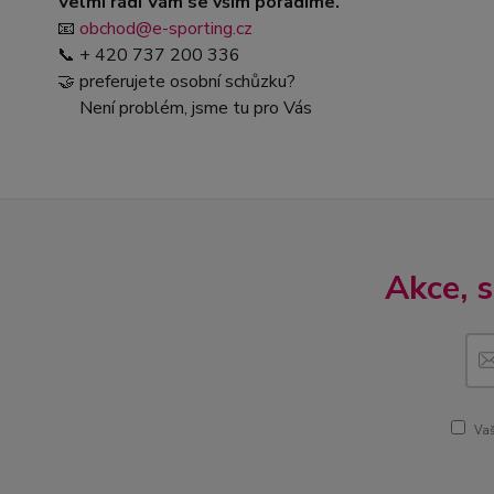
Velmi rádi Vám se vším poradíme.
📧
obchod@e-sporting.cz
📞 + 420 737 200 336
🤝 preferujete osobní schůzku?
Není problém, jsme tu pro Vás
Akce, 
Vaš