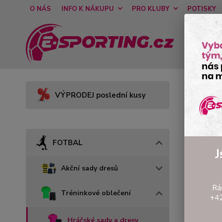
O NÁS
INFO K NÁKUPU
PRO KLUBY
POTISKY
Úvod
VÝPRODEJ poslední kusy
Tri
FOTBAL
J
Akční sady dresů
Rá
Tréninkové oblečení
+42
Hráčské sady a dresy