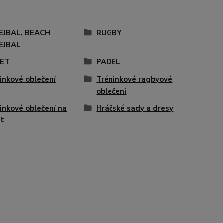
EJBAL, BEACH
RUGBY
EJBAL
KET
PADEL
inkové oblečení
Tréninkové ragbyové
oblečení
inkové oblečení na
Hráčské sady a dresy
et