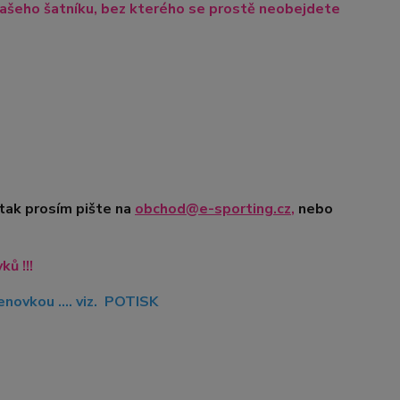
ašeho šatníku, bez kterého se prostě neobejdete
 tak prosím pište na
obchod@e-sporting.cz
,
nebo
ů !!!
novkou .... viz. POTISK