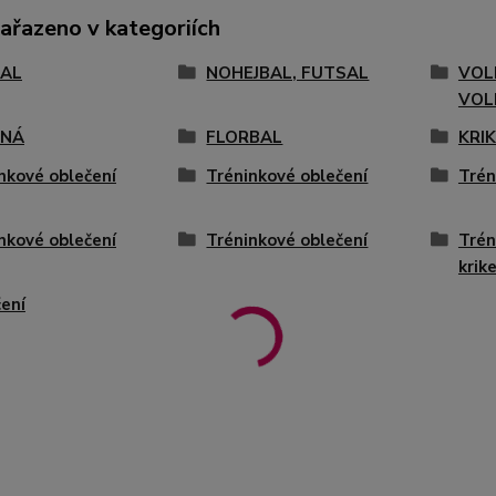
zařazeno v kategoriích
AL
NOHEJBAL, FUTSAL
VOL
VOL
ENÁ
FLORBAL
KRI
nkové oblečení
Tréninkové oblečení
Trén
nkové oblečení
Tréninkové oblečení
Trén
krik
ení