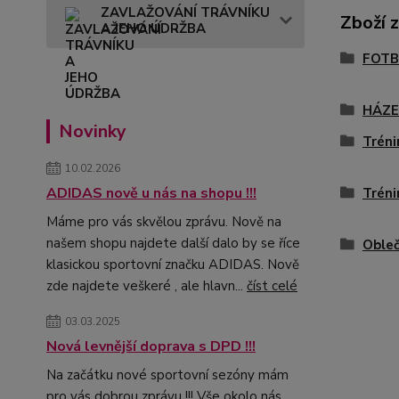
ZAVLAŽOVÁNÍ TRÁVNÍKU
Zboží 
A JEHO ÚDRŽBA
FOTB
HÁZ
Novinky
Tréni
10.02.2026
ADIDAS nově u nás na shopu !!!
Tréni
Máme pro vás skvělou zprávu. Nově na
našem shopu najdete další dalo by se říce
Obleč
klasickou sportovní značku ADIDAS. Nově
zde najdete veškeré , ale hlavn...
číst celé
03.03.2025
Nová levnější doprava s DPD !!!
Na začátku nové sportovní sezóny mám
pro vás dobrou zprávu !!! Vše okolo nás