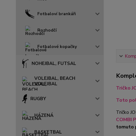
Fotbaloví brankáři
Rozhodčí
Fotbalové kopačky
Kompl
NOHEJBAL, FUTSAL
Komple
VOLEJBAL, BEACH
VOLEJBAL
Tričko 
RUGBY
Toto pol
Tričko J
HÁZENÁ
COMBI 
tomuto 
BASKETBAL