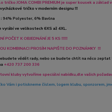
o tričko JOMA COMBI PREMIUM je super kousek a základ v
vycházkové tričko v moderním designu !!!
 :
94% Polyester, 6% Bavlna
e vyrábí ve velikostech 6XS až 4XL.
Í POČET K OBJEDNÁNÍ JE 5 KS !!!!!!
OU KOMBINACI PROSÍM NAPIŠTE DO POZNÁMKY !!!
nebudete vědět rady, nebo se budete chtít na něco zeptat
na
+420
737 200 336
tovní kluby vytvoříme speciální nabídku,dle vašich požadavk
čko Vám i potiskneme číslem, logem klubu, sponzorem, jme