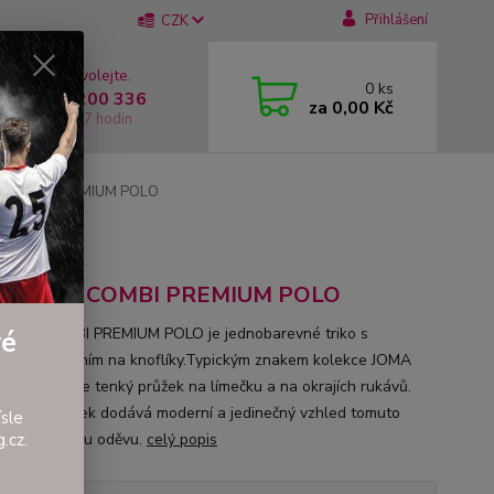
Přihlášení
CZK
 si rady? Zavolejte.
0
ks
 +420 737 200 336
za
0,00 Kč
í-Pátek: 8 - 17 hodin
A COMBI PREMIUM POLO
O
čko JOMA COMBI PREMIUM POLO
 JOMA COMBI PREMIUM POLO je jednobarevné triko s
vé
em a zapínáním na knoflíky.Typickým znakem kolekce JOMA
PREMIUM je tenký průžek na límečku a na okrajích rukávů.
tenký proužek dodává moderní a jedinečný vzhled tomuto
sle
rnímu kousku oděvu.
celý popis
.cz.