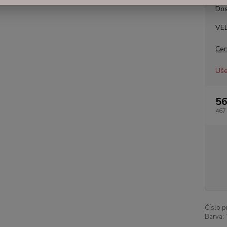
Dos
VE
Cen
Uše
56
467
Číslo p
Barva: