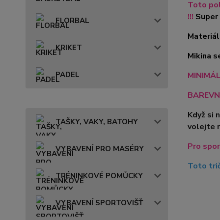
Toto pol
!!!
Super 
FLORBAL
Materiál
KRIKET
Mikina s
PADEL
MINIMÁLN
BAREVN
Když si 
TAŠKY, VAKY, BATOHY
volejte 
Pro spor
VYBAVENÍ PRO MASÉRY
Toto tri
TRÉNINKOVÉ POMŮCKY
VYBAVENÍ SPORTOVIŠŤ