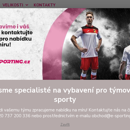
VELIKOSTI
KONTAKTY
Nevíte
Hledat
tel:
Ponděl
FOTBAL
Tréninkové oblečení
Hráčské sady a dresy
Tričko JOM
čko JOMA COMBI PREMIUM POL
Tri
Tričko
sme specialisté na vybavení pro týmo
límečk
sporty
COMBI 
Tento 
di vašemu týmu zpracujeme nabídku na míru! Kontaktujte nás na čí
populá
0 737 200 336 nebo prostřednictvím e-mailu obchod@e-sporting
Zavřít