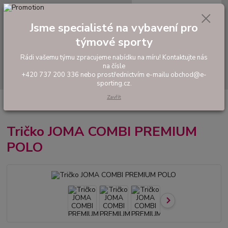
0
ks
tel: +420 737 200 336
CZK
za
0,00 Kč
Pondělí-Pátek: 8 - 17 hodin
Jsme specialisté na vybavení pro
týmové sporty
Menu
Rádi vašemu týmu zpracujeme nabídku na míru! Kontaktujte nás
na čísle
Hledat
+420 737 200 336 nebo prostřednictvím e-mailu obchod@e-
sporting.cz.
Zavřít
Úvod
FOTBAL
Tréninkové oblečení
Hráčské sady a dresy
Tričko
JOMA COMBI PREMIUM POLO
Tričko JOMA COMBI PREMIUM
POLO