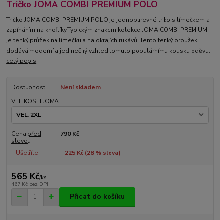
Tričko JOMA COMBI PREMIUM POLO
Tričko JOMA COMBI PREMIUM POLO je jednobarevné triko s límečkem a
zapínáním na knoflíky.Typickým znakem kolekce JOMA COMBI PREMIUM
je tenký průžek na límečku a na okrajích rukávů. Tento tenký proužek
dodává moderní a jedinečný vzhled tomuto populárnímu kousku oděvu.
celý popis
Dostupnost
Není skladem
VELIKOSTI JOMA
Cena před
790 Kč
slevou
Ušetříte
225 Kč (
28
% sleva)
565 Kč
/
ks
467 Kč
bez DPH
Přidat do košíku