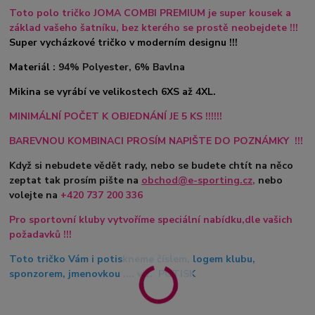
Toto polo tričko JOMA COMBI PREMIUM je super kousek a
základ vašeho šatníku, bez kterého se prostě neobejdete !!!
Super vycházkové tričko v moderním designu !!!
Materiál :
94% Polyester, 6% Bavlna
Mikina se vyrábí ve velikostech 6XS až 4XL.
MINIMÁLNÍ POČET K OBJEDNÁNÍ JE 5 KS !!!!!!
BAREVNOU KOMBINACI PROSÍM NAPIŠTE DO POZNÁMKY !!!
Když si nebudete vědět rady, nebo se budete chtít na něco
zeptat tak prosím pište na
obchod@e-sporting.cz
,
nebo
volejte na
+420
737 200 336
Pro sportovní kluby vytvoříme speciální nabídku,dle vašich
požadavků !!!
Toto tričko Vám i potiskneme číslem, logem klubu,
sponzorem, jmenovkou .... viz. POTISK