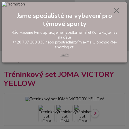
0
ks
tel: +420 737 200 336
CZK
za
0,00 Kč
Pondělí-Pátek: 8 - 17 hodin
Jsme specialisté na vybavení pro
týmové sporty
Menu
Rádi vašemu týmu zpracujeme nabídku na míru! Kontaktujte nás
na čísle
Hledat
+420 737 200 336 nebo prostřednictvím e-mailu obchod@e-
sporting.cz.
Zavřít
Úvod
FOTBAL
Tréninkové oblečení
Hráčské sady a dresy
Tréninkový set JOMA VICTORY YELLOW
Tréninkový set JOMA VICTORY
YELLOW