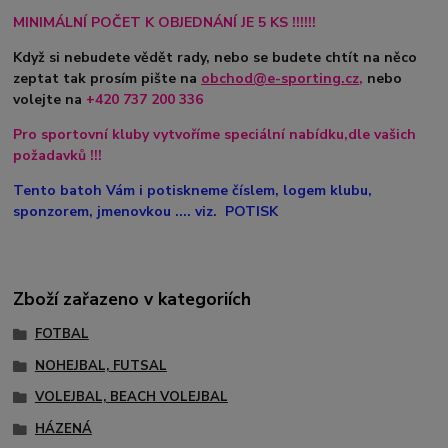
MINIMÁLNÍ POČET K OBJEDNÁNÍ JE 5 KS !!!!!!
Když si nebudete vědět rady, nebo se budete chtít na něco
zeptat tak prosím pište na
obchod@e-sporting.cz
,
nebo
volejte na
+420
737 200 336
Pro sportovní kluby vytvoříme speciální nabídku,dle vašich
požadavků !!!
Tento batoh Vám i potiskneme číslem, logem klubu,
sponzorem, jmenovkou .... viz. POTISK
Zboží zařazeno v kategoriích
FOTBAL
NOHEJBAL, FUTSAL
VOLEJBAL, BEACH VOLEJBAL
HÁZENÁ