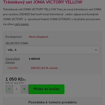
Tréninkový set JOMA VICTORY YELLOW
Tréninkový set JOMA VICTORY YELLOW Toto je nový tréninkový set JOMA
pro sezónu 2024/25 Set tvoří nový tréninkový , nebo zápasový komplet
JOMA VICTORY a sportovní batoh JOMA ESTADIO s úložným prostorem
na obuv
celý popis
Dostupnost
Není skladem
VELIKOSTI JOMA
Cena před
1 600 Kč
slevou
Ušetříte
550 Kč (
34
% sleva)
1 050 Kč
/
ks
868 Kč
bez DPH
Přidat do košíku
Poznámka k tomuto produktu