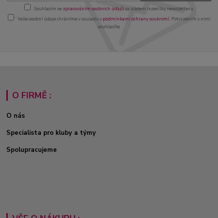
Souhlasím se
zpracováním osobních údajů
za účelem rozesílky newsletteru.
Vaše osobní údaje chráníme v souladu s
podmínkami ochrany soukromí
. Potvrzením s nimi
souhlasíte.
O FIRMĚ :
O nás
Specialista pro kluby a týmy
Spolupracujeme