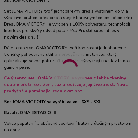
Set JOMA VICTORY :
Set JOMA VICTORY tvoří jednobarevný dres s výstřihem do V a
výrazným pruhem přes prsa a stejně barevným lemem kolem krku.
Dres JOMA VICTORY je vyroben z 100% polyesteru, technologií
Interlock pro skvělý odvod potu z těla.
Prostě super dres v
novém designu !!!
Dále tento
set JOMA VICTORY
tvoří kontrastní jednobarevné
trenýrky pohodlného střihu z prodyšného materiálu, který
optimalizuje odvod potu z těla. Tyto trenýrky mají i nastavitelnou
gumu v pase.
Celý tento set JOMA VICTORY je vyroben z lehké tkaniny
odolné proti roztržení, což prodlužuje její životnost. Navíc
prodyšné a pomáhající regulovat pot.
Set JOMA VICTORY se vyrábí ve vel. 6XS - 3XL
Batoh JOMA ESTADIO III
Velice populární a oblíbený sportovní batoh s úložným prostorem
na obuv.