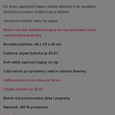
Do dvou zapínacích kapes vložíte oblečení a do spodního
úložného prostoru vložíte boty a můžete
vyrazit na trénink, nebo na zápas.
Batoh má dvě oddělené kapsy na zip,vyztužená záda,
nastavitelné popruhy
Rozměry batohu: 46 x 32 x 20 cm.
Celkový objem batohu je 23,8 l
Dvě velké zapínací kapsy na zip
Celý batoh je vyrobený z velice odolné tkaniny
Výška prostoru na obuv je 14 cm
Objem batohu je 23,8 l
Batoh má polstrovaná záda i popruhy
Materiál 100 % polyester