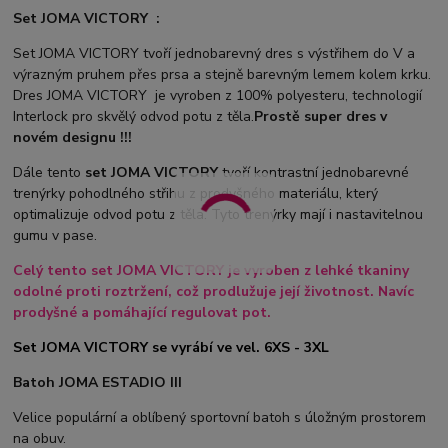
Set JOMA VICTORY :
Set JOMA VICTORY tvoří jednobarevný dres s výstřihem do V a
výrazným pruhem přes prsa a stejně barevným lemem kolem krku.
Dres JOMA VICTORY je vyroben z 100% polyesteru, technologií
Interlock pro skvělý odvod potu z těla.
Prostě super dres v
novém designu !!!
Dále tento
set JOMA VICTORY
tvoří kontrastní jednobarevné
trenýrky pohodlného střihu z prodyšného materiálu, který
optimalizuje odvod potu z těla. Tyto trenýrky mají i nastavitelnou
gumu v pase.
Celý tento set JOMA VICTORY je vyroben z lehké tkaniny
odolné proti roztržení, což prodlužuje její životnost. Navíc
prodyšné a pomáhající regulovat pot.
Set JOMA VICTORY se vyrábí ve vel. 6XS - 3XL
Batoh JOMA ESTADIO III
Velice populární a oblíbený sportovní batoh s úložným prostorem
na obuv.