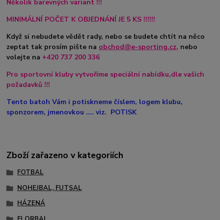
Několik barevných variant !!!
MINIMÁLNÍ POČET K OBJEDNÁNÍ JE 5 KS !!!!!!
Když si nebudete vědět rady, nebo se budete chtít na něco
zeptat tak prosím pište na
obchod@e-sporting.cz
,
nebo
volejte na
+420
737 200 336
Pro sportovní kluby vytvoříme speciální nabídku,dle vašich
požadavků !!!
Tento batoh Vám i potiskneme číslem, logem klubu,
sponzorem, jmenovkou .... viz. POTISK
Zboží zařazeno v kategoriích
FOTBAL
NOHEJBAL, FUTSAL
HÁZENÁ
FLORBAL