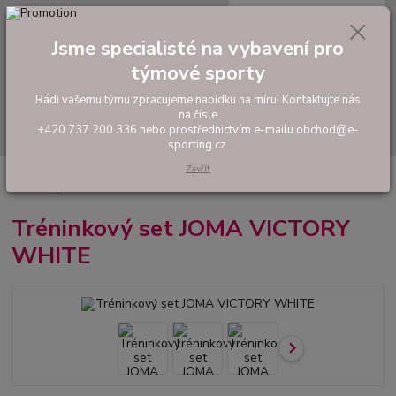
0
ks
tel: +420 737 200 336
CZK
za
0,00 Kč
Pondělí-Pátek: 8 - 17 hodin
Jsme specialisté na vybavení pro
týmové sporty
Menu
Rádi vašemu týmu zpracujeme nabídku na míru! Kontaktujte nás
na čísle
Hledat
+420 737 200 336 nebo prostřednictvím e-mailu obchod@e-
sporting.cz.
Zavřít
Úvod
FOTBAL
Tréninkové oblečení
Hráčské sady a dresy
Tréninkový set JOMA VICTORY WHITE
Tréninkový set JOMA VICTORY
WHITE