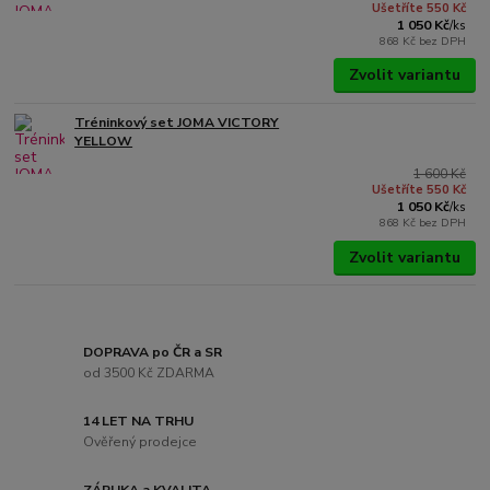
Ušetříte 550 Kč
1 050 Kč
/
ks
868 Kč
bez DPH
Zvolit variantu
Tréninkový set JOMA VICTORY
YELLOW
1 600 Kč
Ušetříte 550 Kč
1 050 Kč
/
ks
868 Kč
bez DPH
Zvolit variantu
DOPRAVA po ČR a SR
od 3500 Kč ZDARMA
14 LET NA TRHU
Ověřený prodejce
ZÁRUKA a KVALITA