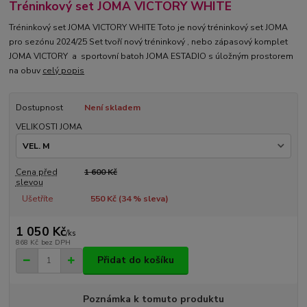
Tréninkový set JOMA VICTORY WHITE
Tréninkový set JOMA VICTORY WHITE Toto je nový tréninkový set JOMA
pro sezónu 2024/25 Set tvoří nový tréninkový , nebo zápasový komplet
JOMA VICTORY a sportovní batoh JOMA ESTADIO s úložným prostorem
na obuv
celý popis
Dostupnost
Není skladem
VELIKOSTI JOMA
Cena před
1 600 Kč
slevou
Ušetříte
550 Kč (
34
% sleva)
1 050 Kč
/
ks
868 Kč
bez DPH
Přidat do košíku
Poznámka k tomuto produktu