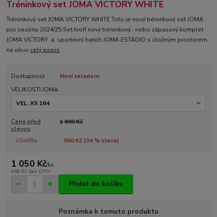
Tréninkový set JOMA VICTORY WHITE
Tréninkový set JOMA VICTORY WHITE Toto je nový tréninkový set JOMA
pro sezónu 2024/25 Set tvoří nový tréninkový , nebo zápasový komplet
JOMA VICTORY a sportovní batoh JOMA ESTADIO s úložným prostorem
na obuv
celý popis
Dostupnost
Není skladem
VELIKOSTI JOMA
Cena před
1 600 Kč
slevou
Ušetříte
550 Kč (
34
% sleva)
1 050 Kč
/
ks
868 Kč
bez DPH
Přidat do košíku
Poznámka k tomuto produktu