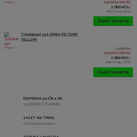
Ušetříte 550 Kč
1 050 Kč
/
ks
868 Kč
bez DPH
Zvolit variantu
Tréninkový set JOMA VICTORY
YELLOW
1 600 Kč
Ušetříte 550 Kč
1 050 Kč
/
ks
868 Kč
bez DPH
Zvolit variantu
DOPRAVA po ČR a SR
od 3500 Kč ZDARMA
14 LET NA TRHU
Ověřený prodejce
ZÁRUKA a KVALITA