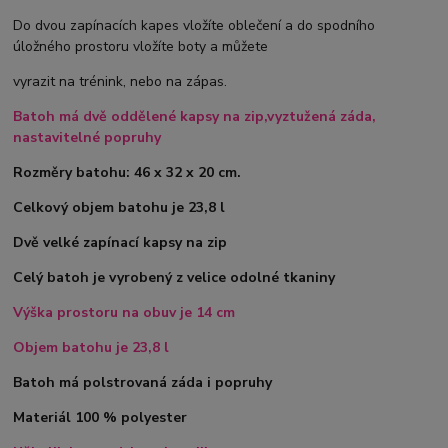
Do dvou zapínacích kapes vložíte oblečení a do spodního
úložného prostoru vložíte boty a můžete
vyrazit na trénink, nebo na zápas.
Batoh má dvě oddělené kapsy na zip,vyztužená záda,
nastavitelné popruhy
Rozměry batohu: 46 x 32 x 20 cm.
Celkový objem batohu je 23,8 l
Dvě velké zapínací kapsy na zip
Celý batoh je vyrobený z velice odolné tkaniny
Výška prostoru na obuv je 14 cm
Objem batohu je 23,8 l
Batoh má polstrovaná záda i popruhy
Materiál 100 % polyester