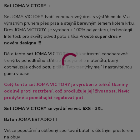
Set JOMA VICTORY :
Set JOMA VICTORY tvoří jednobarevný dres s výstřihem do V a
výrazným pruhem přes prsa a stejně barevným lemem kolem krku.
Dres JOMA VICTORY je vyroben z 100% polyesteru, technologií
Interlock pro skvělý odvod potu z těla.
Prostě super dres v
novém designu !!!
Dále tento
set JOMA VICTORY
tvoří kontrastní jednobarevné
trenýrky pohodlného střihu z prodyšného materiálu, který
optimalizuje odvod potu z těla. Tyto trenýrky mají i nastavitelnou
gumu v pase.
Celý tento set JOMA VICTORY je vyroben z lehké tkaniny
odolné proti roztržení, což prodlužuje její životnost. Navíc
prodyšné a pomáhající regulovat pot.
Set JOMA VICTORY se vyrábí ve vel. 6XS - 3XL
Batoh JOMA ESTADIO III
Velice populární a oblíbený sportovní batoh s úložným prostorem
na obuv.