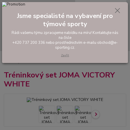
0
ks
tel: +420 737 200 336
CZK
za
0,00 Kč
Pondělí-Pátek: 8 - 17 hodin
Jsme specialisté na vybavení pro
týmové sporty
Menu
Rádi vašemu týmu zpracujeme nabídku na míru! Kontaktujte nás
na čísle
Hledat
+420 737 200 336 nebo prostřednictvím e-mailu obchod@e-
sporting.cz.
Zavřít
Úvod
FOTBAL
Tréninkové oblečení
Hráčské sady a dresy
Tréninkový set JOMA VICTORY WHITE
Tréninkový set JOMA VICTORY
WHITE