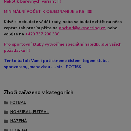
Několik barevných variant !!!
MINIMÁLNÍ POČET K OBJEDNÁNÍ JE 5 KS !!!!!!
Když si nebudete vědět rady, nebo se budete chtít na něco
zeptat tak prosím pište na
obchod@e-sporting.cz
,
nebo
volejte na
+420
737 200 336
Pro sportovní kluby vytvoříme speciální nabídku,dle vašich
požadavků !!!
Tento batoh Vám i potiskneme číslem, logem klubu,
sponzorem, jmenovkou .... viz. POTISK
Zboží zařazeno v kategoriích
FOTBAL
NOHEJBAL, FUTSAL
HÁZENÁ
FLORBAL