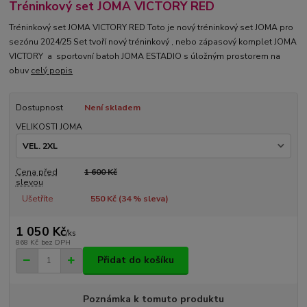
Tréninkový set JOMA VICTORY RED
Tréninkový set JOMA VICTORY RED Toto je nový tréninkový set JOMA pro
sezónu 2024/25 Set tvoří nový tréninkový , nebo zápasový komplet JOMA
VICTORY a sportovní batoh JOMA ESTADIO s úložným prostorem na
obuv
celý popis
Dostupnost
Není skladem
VELIKOSTI JOMA
Cena před
1 600 Kč
slevou
Ušetříte
550 Kč (
34
% sleva)
1 050 Kč
/
ks
868 Kč
bez DPH
Přidat do košíku
Poznámka k tomuto produktu