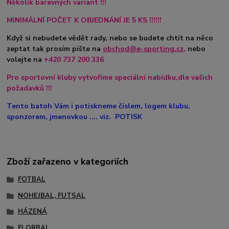
Několik barevných variant !!!
MINIMÁLNÍ POČET K OBJEDNÁNÍ JE 5 KS !!!!!!
Když si nebudete vědět rady, nebo se budete chtít na něco
zeptat tak prosím pište na
obchod@e-sporting.cz
,
nebo
volejte na
+420
737 200 336
Pro sportovní kluby vytvoříme speciální nabídku,dle vašich
požadavků !!!
Tento batoh Vám i potiskneme číslem, logem klubu,
sponzorem, jmenovkou .... viz. POTISK
Zboží zařazeno v kategoriích
FOTBAL
NOHEJBAL, FUTSAL
HÁZENÁ
FLORBAL