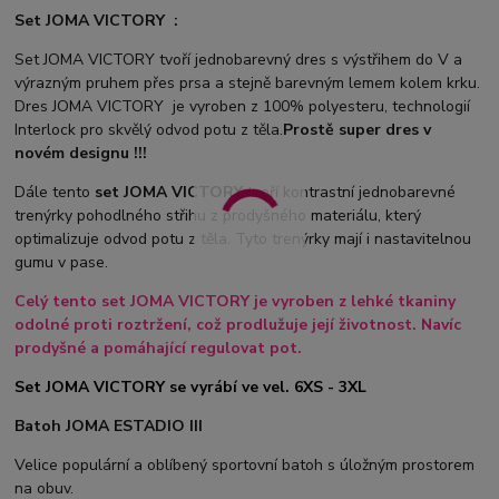
Set JOMA VICTORY :
Set JOMA VICTORY tvoří jednobarevný dres s výstřihem do V a
výrazným pruhem přes prsa a stejně barevným lemem kolem krku.
Dres JOMA VICTORY je vyroben z 100% polyesteru, technologií
Interlock pro skvělý odvod potu z těla.
Prostě super dres v
novém designu !!!
Dále tento
set JOMA VICTORY
tvoří kontrastní jednobarevné
trenýrky pohodlného střihu z prodyšného materiálu, který
optimalizuje odvod potu z těla. Tyto trenýrky mají i nastavitelnou
gumu v pase.
Celý tento set JOMA VICTORY je vyroben z lehké tkaniny
odolné proti roztržení, což prodlužuje její životnost. Navíc
prodyšné a pomáhající regulovat pot.
Set JOMA VICTORY se vyrábí ve vel. 6XS - 3XL
Batoh JOMA ESTADIO III
Velice populární a oblíbený sportovní batoh s úložným prostorem
na obuv.