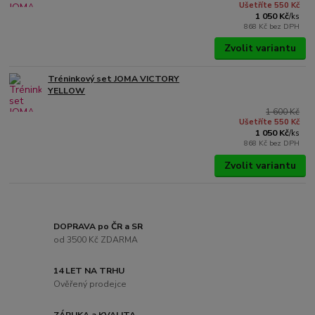
Ušetříte 550 Kč
1 050 Kč
/
ks
868 Kč
bez DPH
Zvolit variantu
Tréninkový set JOMA VICTORY
YELLOW
1 600 Kč
Ušetříte 550 Kč
1 050 Kč
/
ks
868 Kč
bez DPH
Zvolit variantu
DOPRAVA po ČR a SR
od 3500 Kč ZDARMA
14 LET NA TRHU
Ověřený prodejce
ZÁRUKA a KVALITA