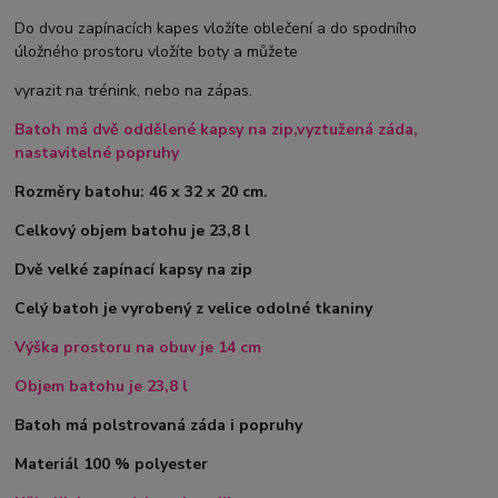
Do dvou zapínacích kapes vložíte oblečení a do spodního
úložného prostoru vložíte boty a můžete
vyrazit na trénink, nebo na zápas.
Batoh má dvě oddělené kapsy na zip,vyztužená záda,
nastavitelné popruhy
Rozměry batohu: 46 x 32 x 20 cm.
Celkový objem batohu je 23,8 l
Dvě velké zapínací kapsy na zip
Celý batoh je vyrobený z velice odolné tkaniny
Výška prostoru na obuv je 14 cm
Objem batohu je 23,8 l
Batoh má polstrovaná záda i popruhy
Materiál 100 % polyester