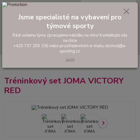
0
ks
tel: +420 737 200 336
CZK
za
0,00 Kč
Pondělí-Pátek: 8 - 17 hodin
Jsme specialisté na vybavení pro
týmové sporty
Menu
Rádi vašemu týmu zpracujeme nabídku na míru! Kontaktujte nás
na čísle
Hledat
+420 737 200 336 nebo prostřednictvím e-mailu obchod@e-
sporting.cz.
Zavřít
Úvod
FOTBAL
Tréninkové oblečení
Hráčské sady a dresy
Tréninkový set JOMA VICTORY RED
Tréninkový set JOMA VICTORY
RED