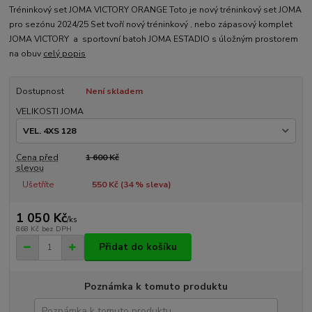
Tréninkový set JOMA VICTORY ORANGE Toto je nový tréninkový set JOMA
pro sezónu 2024/25 Set tvoří nový tréninkový , nebo zápasový komplet
JOMA VICTORY a sportovní batoh JOMA ESTADIO s úložným prostorem
na obuv
celý popis
Dostupnost
Není skladem
VELIKOSTI JOMA
Cena před
1 600 Kč
slevou
Ušetříte
550 Kč (
34
% sleva)
1 050 Kč
/
ks
868 Kč
bez DPH
Přidat do košíku
Poznámka k tomuto produktu