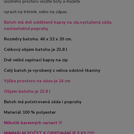
úložného prostoru vložíte boty a můžete
vyrazit na trénink, nebo na zápas.
Batoh má dvě oddělené kapsy na zip,vyztužená záda,
nastavitelné popruhy
Rozměry batohu: 46 x 32 x 20 cm.
Celkový objem batohu je 23,8 l
Dvě velké zapínací kapsy na zip
Celý batoh je vyrobený z velice odolné tkaniny
Výška prostoru na obuv je 14 cm
Objem batohu je 23,8 l
Batoh má polstrovaná záda i popruhy
Materiál 100 % polyester
Několik barevných variant !!!
MINIMÁLNÍ POČET K OBJEDNÁNÍ JE 5 KS !!!!!!