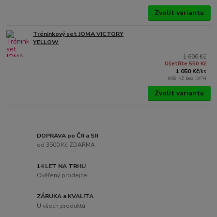
Zvolit variantu
Tréninkový set JOMA VICTORY
YELLOW
1 600 Kč
Ušetříte 550 Kč
1 050 Kč
/
ks
868 Kč
bez DPH
Zvolit variantu
DOPRAVA po ČR a SR
od 3500 Kč ZDARMA
14 LET NA TRHU
Ověřený prodejce
ZÁRUKA a KVALITA
U všech produktů