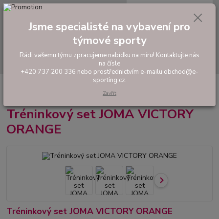
0
ks
tel: +420 737 200 336
CZK
za
0,00 Kč
Pondělí-Pátek: 8 - 17 hodin
Jsme specialisté na vybavení pro
Menu
týmové sporty
Rádi vašemu týmu zpracujeme nabídku na míru! Kontaktujte nás
Hledat
na čísle
+420 737 200 336 nebo prostřednictvím e-mailu obchod@e-
sporting.cz.
Úvod
FOTBAL
Tréninkové oblečení
Hráčské sady a dresy
Tréninkový set JOMA VICTORY ORANGE
Zavřít
Tréninkový set JOMA VICTORY
ORANGE
Tréninkový set JOMA VICTORY ORANGE