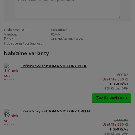
Číslo produktu:
663 003/8
Výrobce:
JOMA
Barva:
ČERNÁ/ORANŽOVÁ
Hlídat cenu / dostupnost
Nabízíme varianty
Tréninkový set JOMA VICTORY BLUE
1 600 Kč
Ušetříte 550 Kč
1 050 Kč
/
ks
868 Kč
bez DPH
Zvolit variantu
Tréninkový set JOMA VICTORY GREEN
1 600 Kč
Ušetříte 550 Kč
1 050 Kč
/
ks
868 Kč
bez DPH