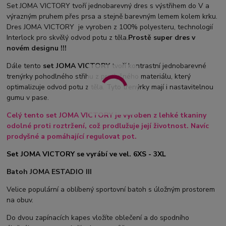
Set JOMA VICTORY tvoří jednobarevný dres s výstřihem do V a
výrazným pruhem přes prsa a stejně barevným lemem kolem krku.
Dres JOMA VICTORY je vyroben z 100% polyesteru, technologií
Interlock pro skvělý odvod potu z těla.
Prostě super dres v
novém designu !!!
Dále tento
set JOMA VICTORY
tvoří kontrastní jednobarevné
trenýrky pohodlného střihu z prodyšného materiálu, který
optimalizuje odvod potu z těla. Tyto trenýrky mají i nastavitelnou
gumu v pase.
Celý tento set JOMA VICTORY je vyroben z lehké tkaniny
odolné proti roztržení, což prodlužuje její životnost. Navíc
prodyšné a pomáhající regulovat pot.
Set JOMA VICTORY se vyrábí ve vel. 6XS - 3XL
Batoh JOMA ESTADIO III
Velice populární a oblíbený sportovní batoh s úložným prostorem
na obuv.
Do dvou zapínacích kapes vložíte oblečení a do spodního