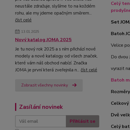
Celý ten
neustále zdražuje, slyšíme to na koždém
prodyšné
rohu, ale my jdeme opačným směrem...
číst celé
Set JOMA
13.01.2025
Batoh J
Nový katalog JOMA 2025
Velice po
Je tu nový rok 2025 a s ním přichází nové
modely a nové katalogy od všech značek,
Do dvou z
které vám náš obchod nabízí. Značka
vyrazit n
JOMA je první která zveřejnila n...
číst celé
Batoh má
Zobrazit všechny novinky
Rozměry 
Celkový 
Zasílání novinek
Dvě velk
Přihlásit se
Celý bat