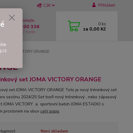
Přihlášení
CZK
 si rady? Zavolejte.
vé
0
ks
 +420 737 200 336
za
0,00 Kč
í-Pátek: 8 - 17 hodin
sle
.cz.
 set JOMA VICTORY ORANGE
ANGE
ninkový set JOMA VICTORY ORANGE
kový set JOMA VICTORY ORANGE Toto je nový tréninkový set
ro sezónu 2024/25 Set tvoří nový tréninkový , nebo zápasový
et JOMA VICTORY a sportovní batoh JOMA ESTADIO s
m prostorem na obuv
celý popis
tupnost
Není skladem