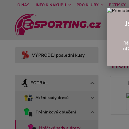
O NÁS
INFO K NÁKUPU
PRO KLUBY
POTISKY
J
Rá
+42
Úvod
VÝPRODEJ poslední kusy
Tré
FOTBAL
Akční sady dresů
Tréninkové oblečení
Hráčské sady a dresy