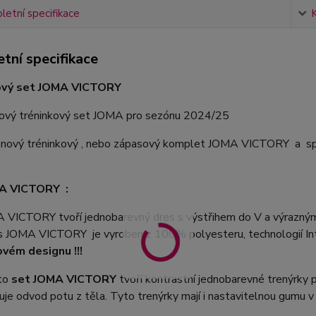
etní specifikace
tní specifikace
ový set JOMA VICTORY
nový tréninkový set JOMA pro sezónu 2024/25
í nový tréninkový , nebo zápasový komplet JOMA VICTORY a 
A VICTORY :
 VICTORY tvoří jednobarevný dres s výstřihem do V a výrazný
es JOMA VICTORY je vyroben z 100% polyesteru, technologií Inte
ovém designu !!!
to
set JOMA VICTORY
tvoří kontrastní jednobarevné trenýrky 
uje odvod potu z těla. Tyto trenýrky mají i nastavitelnou gumu v