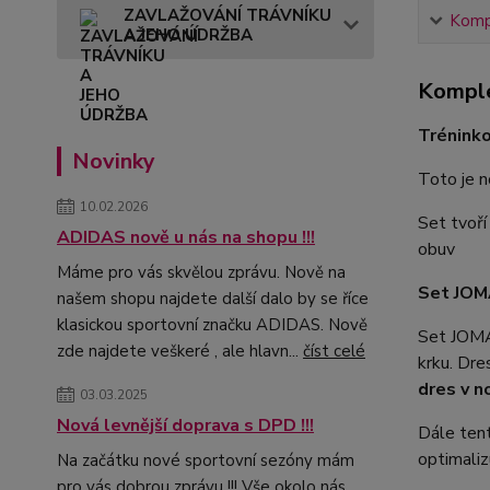
ZAVLAŽOVÁNÍ TRÁVNÍKU
Kompl
A JEHO ÚDRŽBA
Komple
Trénink
Novinky
Toto je 
10.02.2026
Set tvoř
ADIDAS nově u nás na shopu !!!
obuv
Máme pro vás skvělou zprávu. Nově na
Set JOM
našem shopu najdete další dalo by se říce
klasickou sportovní značku ADIDAS. Nově
Set JOMA
zde najdete veškeré , ale hlavn...
číst celé
krku. Dr
dres v n
03.03.2025
Nová levnější doprava s DPD !!!
Dále ten
optimaliz
Na začátku nové sportovní sezóny mám
pro vás dobrou zprávu !!! Vše okolo nás