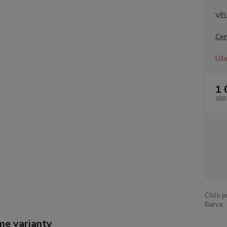
VE
Cen
Uše
1 
868
Číslo p
Barva:
me varianty