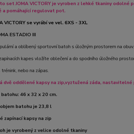
to set JOMA VICTORY je vyroben z lehké tkaniny odolné prot
 a pomáhající regulovat pot.
 VICTORY se vyrábí ve vel. 6XS - 3XL
OMA ESTADIO III
pulární a oblíbený sportovní batoh s úložným prostorem na obuv.
apínacích kapes vložíte oblečení a do spodního úložného prosto
a trénink, nebo na zápas.
 dvě oddělené kapsy na zip,vyztužená záda, nastavitelné
batohu: 46 x 32 x 20 cm.
objem batohu je 23,8 l
é zapínací kapsy na zip
oh je vyrobený z velice odolné tkaniny