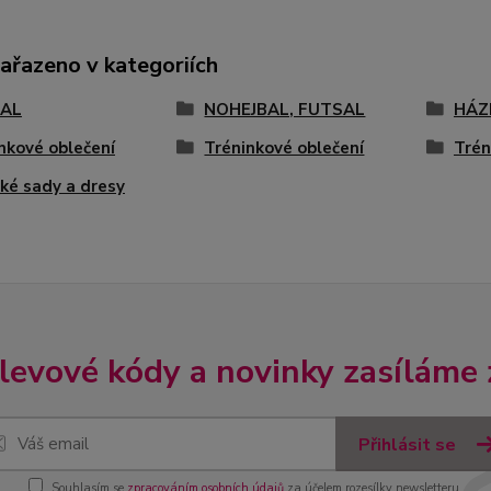
zařazeno v kategoriích
AL
NOHEJBAL, FUTSAL
HÁZ
nkové oblečení
Tréninkové oblečení
Trén
ké sady a dresy
slevové kódy a novinky zasíláme
Přihlásit se
Souhlasím se
zpracováním osobních údajů
za účelem rozesílky newsletteru.