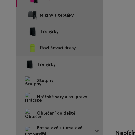
Mikiny a tepláky
Trenýrky
Rozlišovací dresy
Trenýrky
Stulpny
Hráčské sety a soupravy
Oblečení do deště
Fotbalové a futsalové
Nabízí
míče