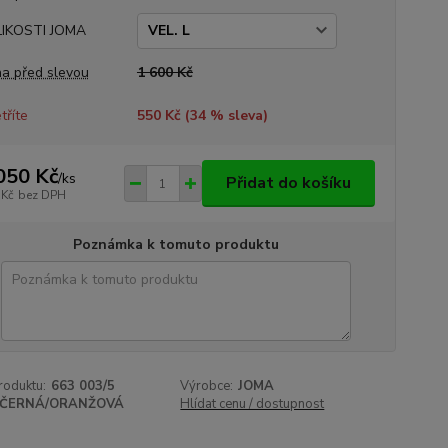
LIKOSTI JOMA
a před slevou
1 600 Kč
tříte
550 Kč (
34
% sleva)
050 Kč
/
ks
Přidat do košíku
 Kč
bez DPH
Poznámka k tomuto produktu
roduktu:
663 003/5
Výrobce:
JOMA
ČERNÁ/ORANŽOVÁ
Hlídat cenu / dostupnost