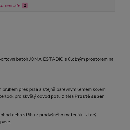
Komentáře
0
sportovní batoh JOMA ESTADIO s úložným prostorem na
m pruhem přes prsa a stejně barevným lemem kolem
rlock pro skvělý odvod potu z těla.
Prostě super
pohodlného střihu z prodyšného materiálu, který
 pase.