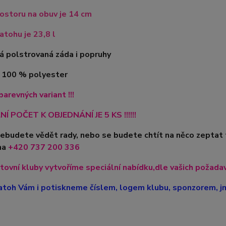
ostoru na obuv je 14 cm
tohu je 23,8 l
á polstrovaná záda i popruhy
l 100 % polyester
barevných variant !!!
Í POČET K OBJEDNÁNÍ JE 5 KS !!!!!!
nebudete vědět rady, nebo se budete chtít na něco zeptat
na
+420
737 200 336
tovní kluby vytvoříme speciální nabídku,dle vašich požadavk
toh Vám i potiskneme číslem, logem klubu, sponzorem, jm