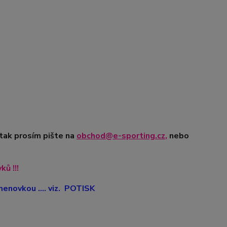
 tak prosím pište na
obchod@e-sporting.cz
,
nebo
ů !!!
enovkou .... viz. POTISK