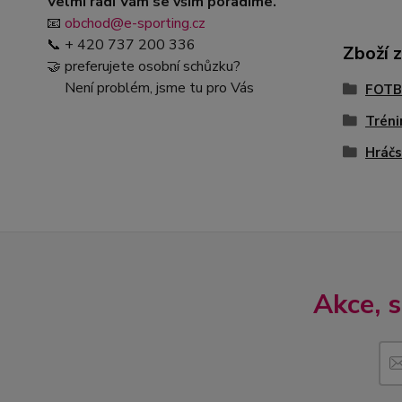
Velmi rádi Vám se vším poradíme.
📧
obchod@e-sporting.cz
📞 + 420 737 200 336
Zboží 
🤝 preferujete osobní schůzku?
Není problém, jsme tu pro Vás
FOTB
Tréni
Hráčs
Akce, 