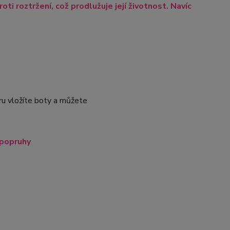
i roztržení, což prodlužuje její životnost. Navíc
ru vložíte boty a můžete
 popruhy