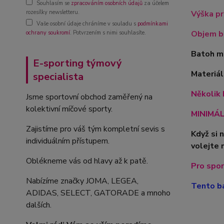
Souhlasím se
zpracováním osobních údajů
za účelem
Výška pr
rozesílky newsletteru.
Vaše osobní údaje chráníme v souladu s
podmínkami
Objem ba
ochrany soukromí
. Potvrzením s nimi souhlasíte.
Batoh m
E-sporting týmový
Materiá
specialista
Několik 
Jsme sportovní obchod zaměřený na
kolektivní míčové sporty.
MINIMÁLN
Zajistíme pro váš tým kompletní sevis s
Když si 
individuálním přístupem.
volejte 
Oblékneme vás od hlavy až k patě.
Pro spor
Nabízíme značky JOMA, LEGEA,
Tento ba
ADIDAS, SELECT, GATORADE a mnoho
dalších.