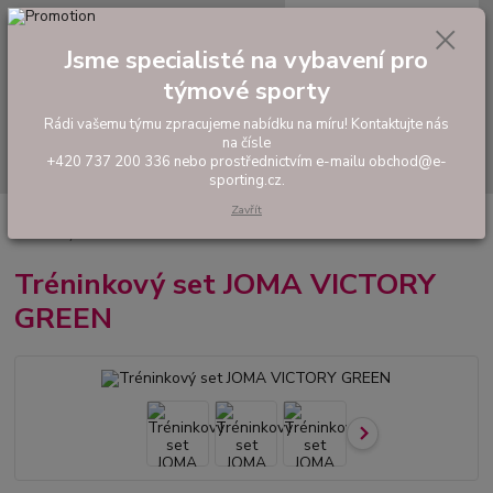
0
ks
tel: +420 737 200 336
CZK
za
0,00 Kč
Pondělí-Pátek: 8 - 17 hodin
Jsme specialisté na vybavení pro
týmové sporty
Menu
Rádi vašemu týmu zpracujeme nabídku na míru! Kontaktujte nás
na čísle
Hledat
+420 737 200 336 nebo prostřednictvím e-mailu obchod@e-
sporting.cz.
Zavřít
Úvod
FOTBAL
Tréninkové oblečení
Hráčské sady a dresy
Tréninkový set JOMA VICTORY GREEN
Tréninkový set JOMA VICTORY
GREEN