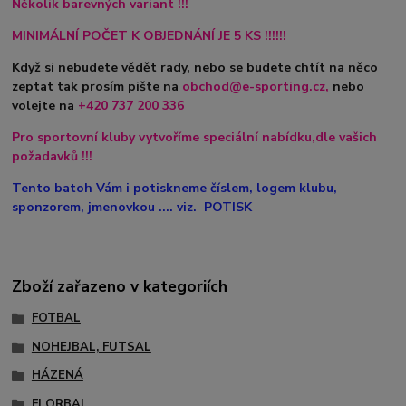
Několik barevných variant !!!
MINIMÁLNÍ POČET K OBJEDNÁNÍ JE 5 KS !!!!!!
Když si nebudete vědět rady, nebo se budete chtít na něco
zeptat tak prosím pište na
obchod@e-sporting.cz
,
nebo
volejte na
+420
737 200 336
Pro sportovní kluby vytvoříme speciální nabídku,dle vašich
požadavků !!!
Tento batoh Vám i potiskneme číslem, logem klubu,
sponzorem, jmenovkou .... viz. POTISK
Zboží zařazeno v kategoriích
FOTBAL
NOHEJBAL, FUTSAL
HÁZENÁ
FLORBAL