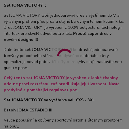
Set JOMA VICTORY :
Set JOMA VICTORY tvoří jednobarevný dres s výstřihem do V a
výrazným pruhem přes prsa a stejně barevným lemem kolem krku.
Dres JOMA VICTORY je vyroben z 100% polyesteru, technologií
Interlock pro skvělý odvod potu z těla.
Prostě super dres v
novém designu !!!
Dále tento
set JOMA VICTORY
tvoří kontrastní jednobarevné
trenýrky pohodlného střihu z prodyšného materiálu, který
optimalizuje odvod potu z těla. Tyto trenýrky mají i nastavitelnou
gumu v pase.
Celý tento set JOMA VICTORY je vyroben z lehké tkaniny
odolné proti roztržení, což prodlužuje její životnost. Navíc
prodyšné a pomáhající regulovat pot.
Set JOMA VICTORY se vyrábí ve vel. 6XS - 3XL
Batoh JOMA ESTADIO III
Velice populární a oblíbený sportovní batoh s úložným prostorem
na obuv.