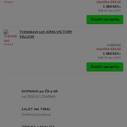
Ušetříte 550 Kč
1 050 Kč
/
ks
868 Kč
bez DPH
Zvolit variantu
Tréninkový set JOMA VICTORY
YELLOW
1 600 Kč
Ušetříte 550 Kč
1 050 Kč
/
ks
868 Kč
bez DPH
Zvolit variantu
DOPRAVA po ČR a SR
od 3500 Kč ZDARMA
14 LET NA TRHU
Ověřený prodejce
ZÁRUKA a KVALITA