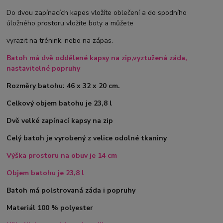
Do dvou zapínacích kapes vložíte oblečení a do spodního
úložného prostoru vložíte boty a můžete
vyrazit na trénink, nebo na zápas.
Batoh má dvě oddělené kapsy na zip,vyztužená záda,
nastavitelné popruhy
Rozměry batohu: 46 x 32 x 20 cm.
Celkový objem batohu je 23,8 l
Dvě velké zapínací kapsy na zip
Celý batoh je vyrobený z velice odolné tkaniny
Výška prostoru na obuv je 14 cm
Objem batohu je 23,8 l
Batoh má polstrovaná záda i popruhy
Materiál 100 % polyester