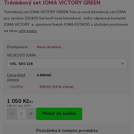
Tréninkový set JOMA VICTORY GREEN
Tréninkový set JOMA VICTORY GREEN Toto je nový tréninkový set JOMA
pro sezónu 2024/25 Set tvoří nový tréninkový , nebo zápasový komplet
JOMA VICTORY a sportovní batoh JOMA ESTADIO s úložným prostorem
na obuv
celý popis
Dostupnost
Není skladem
VELIKOSTI JOMA
Cena před
1 600 Kč
slevou
Ušetříte
550 Kč (
34
% sleva)
1 050 Kč
/
ks
868 Kč
bez DPH
Přidat do košíku
Poznámka k tomuto produktu