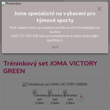
0
ks
tel: +420 737 200 336
CZK
za
0,00 Kč
Pondělí-Pátek: 8 - 17 hodin
Jsme specialisté na vybavení pro
týmové sporty
Menu
Rádi vašemu týmu zpracujeme nabídku na míru! Kontaktujte nás
na čísle
Hledat
+420 737 200 336 nebo prostřednictvím e-mailu obchod@e-
sporting.cz.
Zavřít
Úvod
FOTBAL
Tréninkové oblečení
Hráčské sady a dresy
Tréninkový set JOMA VICTORY GREEN
Tréninkový set JOMA VICTORY
GREEN