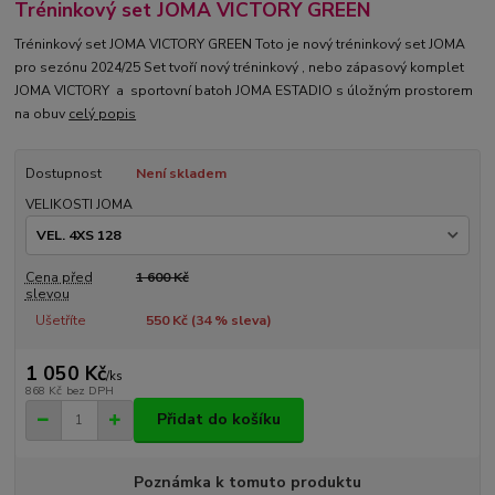
Tréninkový set JOMA VICTORY GREEN
Tréninkový set JOMA VICTORY GREEN Toto je nový tréninkový set JOMA
pro sezónu 2024/25 Set tvoří nový tréninkový , nebo zápasový komplet
JOMA VICTORY a sportovní batoh JOMA ESTADIO s úložným prostorem
na obuv
celý popis
Dostupnost
Není skladem
VELIKOSTI JOMA
Cena před
1 600 Kč
slevou
Ušetříte
550 Kč (
34
% sleva)
1 050 Kč
/
ks
868 Kč
bez DPH
Přidat do košíku
Poznámka k tomuto produktu