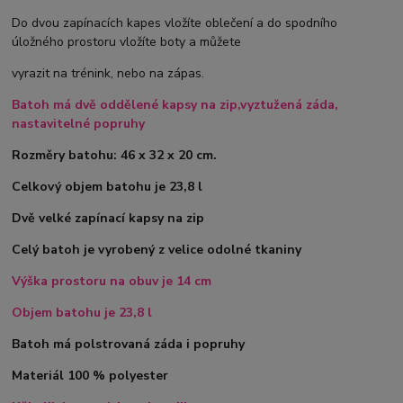
Do dvou zapínacích kapes vložíte oblečení a do spodního
úložného prostoru vložíte boty a můžete
vyrazit na trénink, nebo na zápas.
Batoh má dvě oddělené kapsy na zip,vyztužená záda,
nastavitelné popruhy
Rozměry batohu: 46 x 32 x 20 cm.
Celkový objem batohu je 23,8 l
Dvě velké zapínací kapsy na zip
Celý batoh je vyrobený z velice odolné tkaniny
Výška prostoru na obuv je 14 cm
Objem batohu je 23,8 l
Batoh má polstrovaná záda i popruhy
Materiál 100 % polyester