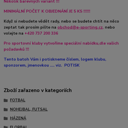
Několik barevných variant !!!
MINIMÁLNÍ POČET K OBJEDNÁNÍ JE 5 KS !!!!!!
Když si nebudete vědět rady, nebo se budete chtít na něco
zeptat tak prosím pište na
obchod@e-sporting.cz
,
nebo
volejte na
+420
737 200 336
Pro sportovní kluby vytvoříme speciální nabídku,dle vašich
požadavků !!!
Tento batoh Vám i potiskneme číslem, logem klubu,
sponzorem, jmenovkou .... viz. POTISK
Zboží zařazeno v kategoriích
FOTBAL
NOHEJBAL, FUTSAL
HÁZENÁ
FLORBAL