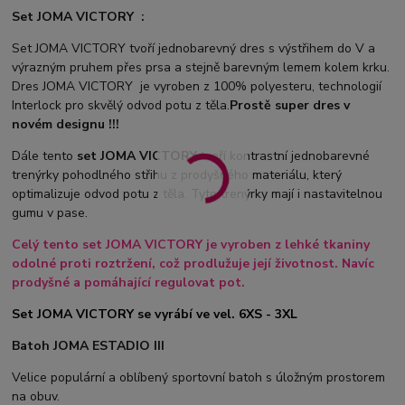
Set JOMA VICTORY :
Set JOMA VICTORY tvoří jednobarevný dres s výstřihem do V a
výrazným pruhem přes prsa a stejně barevným lemem kolem krku.
Dres JOMA VICTORY je vyroben z 100% polyesteru, technologií
Interlock pro skvělý odvod potu z těla.
Prostě super dres v
novém designu !!!
Dále tento
set JOMA VICTORY
tvoří kontrastní jednobarevné
trenýrky pohodlného střihu z prodyšného materiálu, který
optimalizuje odvod potu z těla. Tyto trenýrky mají i nastavitelnou
gumu v pase.
Celý tento set JOMA VICTORY je vyroben z lehké tkaniny
odolné proti roztržení, což prodlužuje její životnost. Navíc
prodyšné a pomáhající regulovat pot.
Set JOMA VICTORY se vyrábí ve vel. 6XS - 3XL
Batoh JOMA ESTADIO III
Velice populární a oblíbený sportovní batoh s úložným prostorem
na obuv.