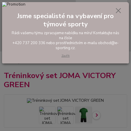
0
ks
tel: +420 737 200 336
CZK
za
0,00 Kč
Pondělí-Pátek: 8 - 17 hodin
Jsme specialisté na vybavení pro
týmové sporty
Menu
Rádi vašemu týmu zpracujeme nabídku na míru! Kontaktujte nás
na čísle
Hledat
+420 737 200 336 nebo prostřednictvím e-mailu obchod@e-
sporting.cz.
Zavřít
Úvod
FOTBAL
Tréninkové oblečení
Hráčské sady a dresy
Tréninkový set JOMA VICTORY GREEN
Tréninkový set JOMA VICTORY
GREEN