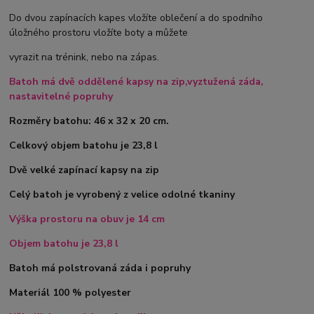
Do dvou zapínacích kapes vložíte oblečení a do spodního
úložného prostoru vložíte boty a můžete
vyrazit na trénink, nebo na zápas.
Batoh má dvě oddělené kapsy na zip,vyztužená záda,
nastavitelné popruhy
Rozměry batohu: 46 x 32 x 20 cm.
Celkový objem batohu je 23,8 l
Dvě velké zapínací kapsy na zip
Celý batoh je vyrobený z velice odolné tkaniny
Výška prostoru na obuv je 14 cm
Objem batohu je 23,8 l
Batoh má polstrovaná záda i popruhy
Materiál 100 % polyester