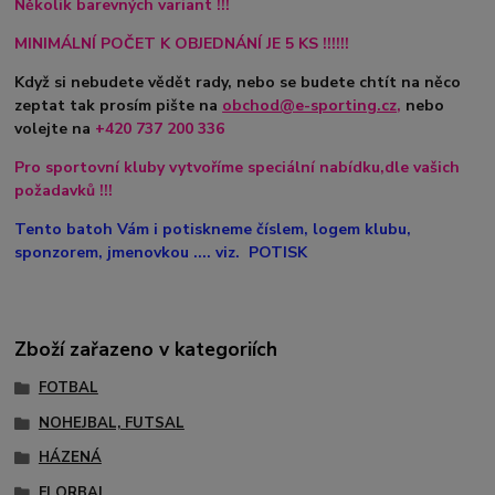
Několik barevných variant !!!
MINIMÁLNÍ POČET K OBJEDNÁNÍ JE 5 KS !!!!!!
Když si nebudete vědět rady, nebo se budete chtít na něco
zeptat tak prosím pište na
obchod@e-sporting.cz
,
nebo
volejte na
+420
737 200 336
Pro sportovní kluby vytvoříme speciální nabídku,dle vašich
požadavků !!!
Tento batoh Vám i potiskneme číslem, logem klubu,
sponzorem, jmenovkou .... viz. POTISK
Zboží zařazeno v kategoriích
FOTBAL
NOHEJBAL, FUTSAL
HÁZENÁ
FLORBAL