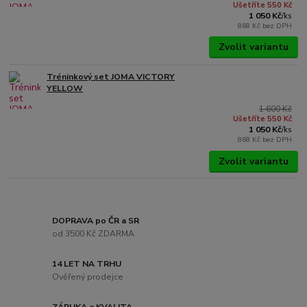
Ušetříte 550 Kč
1 050 Kč
/
ks
868 Kč
bez DPH
Zvolit variantu
Tréninkový set JOMA VICTORY
YELLOW
1 600 Kč
Ušetříte 550 Kč
1 050 Kč
/
ks
868 Kč
bez DPH
Zvolit variantu
DOPRAVA po ČR a SR
od 3500 Kč ZDARMA
14 LET NA TRHU
Ověřený prodejce
ZÁRUKA a KVALITA