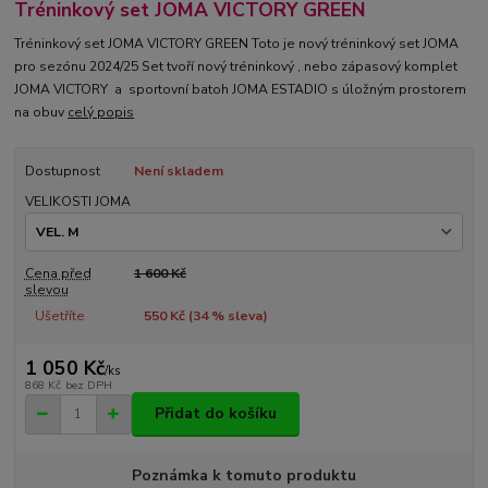
Tréninkový set JOMA VICTORY GREEN
Tréninkový set JOMA VICTORY GREEN Toto je nový tréninkový set JOMA
pro sezónu 2024/25 Set tvoří nový tréninkový , nebo zápasový komplet
JOMA VICTORY a sportovní batoh JOMA ESTADIO s úložným prostorem
na obuv
celý popis
Dostupnost
Není skladem
VELIKOSTI JOMA
Cena před
1 600 Kč
slevou
Ušetříte
550 Kč (
34
% sleva)
1 050 Kč
/
ks
868 Kč
bez DPH
Přidat do košíku
Poznámka k tomuto produktu