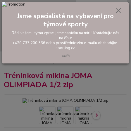
0
ks
tel: +420 737 200 336
CZK
za
0,00 Kč
Pondělí-Pátek: 8 - 17 hodin
Jsme specialisté na vybavení pro
týmové sporty
Menu
Rádi vašemu týmu zpracujeme nabídku na míru! Kontaktujte nás
na čísle
Hledat
+420 737 200 336 nebo prostřednictvím e-mailu obchod@e-
sporting.cz.
Zavřít
Úvod
FOTBAL
Tréninkové oblečení
Mikiny a tepláky
Tréninková
mikina JOMA OLIMPIADA 1/2 zip
Tréninková mikina JOMA
OLIMPIADA 1/2 zip