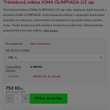
Tréninková mikina JOMA OLIMPIADA 1/2 zip
Tréninková mikina JOMA OLIMPIADA 1/2 zip I tato mikina je další kousek z
kolekce JOMA OLIMPIADA Jednobarevná mikina s výraznými barevnými
doplňky na ramenou, lemováním na rukávech a spodním žebrovaném
lemu. Tento tenký proužek dodává moderní a jedinečný vzhled tomuto
populárnímu kousku oděvu.
celý popis
Dostupnost
Není skladem
VELIKOSTI JOMA
Cena před
1 090 Kč
slevou
Ušetříte
340 Kč (
31
% sleva)
750 Kč
/
ks
620 Kč
bez DPH
Přidat do košíku