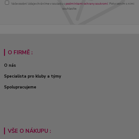
Vaše osobní údaje chráníme v souladu s
podmínkami ochrany soukromí
. Potvrzením s nimi
souhlasíte.
O FIRMĚ :
O nás
Specialista pro kluby a týmy
Spolupracujeme
VŠE O NÁKUPU :