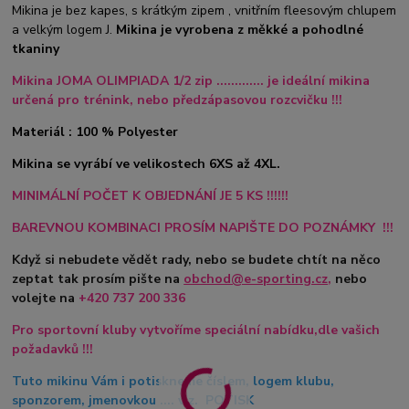
Mikina je bez kapes, s krátkým zipem , vnitřním fleesovým chlupem
a velkým logem J.
Mikina je vyrobena z měkké a pohodlné
tkaniny
Mikina JOMA OLIMPIADA 1/2 zip ............. je ideální mikina
určená pro trénink, nebo předzápasovou rozcvičku !!!
Materiál : 100 % Polyester
Mikina se vyrábí ve velikostech 6XS až 4XL.
MINIMÁLNÍ POČET K OBJEDNÁNÍ JE 5 KS !!!!!!
BAREVNOU KOMBINACI PROSÍM NAPIŠTE DO POZNÁMKY !!!
Když si nebudete vědět rady, nebo se budete chtít na něco
zeptat tak prosím pište na
obchod@e-sporting.cz
,
nebo
volejte na
+420
737 200 336
Pro sportovní kluby vytvoříme speciální nabídku,dle vašich
požadavků !!!
Tuto mikinu Vám i potiskneme číslem, logem klubu,
sponzorem, jmenovkou .... viz. POTISK