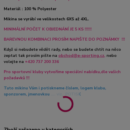
Materiál : 100 % Polyester
Mikina se vyrábí ve velikostech 6XS až 4XL.
MINIMÁLNÍ POČET K OBJEDNÁNÍ JE 5 KS !!!!!!
BAREVNOU KOMBINACI PROSÍM NAPIŠTE DO POZNÁMKY !!!
Když si nebudete vědět rady, nebo se budete chtít na něco
zeptat tak prosím pište na
obchod@e-sporting.cz
,
nebo
volejte na
+420
737 200 336
Pro sportovní kluby vytvoříme speciální nabídku,dle vašich
požadavků !!!
Tuto mikinu Vám i potiskneme číslem, logem klubu,
sponzorem, jmenovkou .... viz. POTISK
Zboží zařazeno v kategoriích