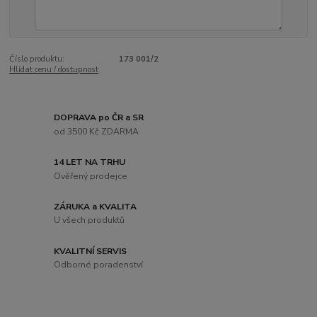
Číslo produktu:
173 001/2
Hlídat cenu / dostupnost
DOPRAVA po ČR a SR
od 3500 Kč ZDARMA
14 LET NA TRHU
Ověřený prodejce
ZÁRUKA a KVALITA
U všech produktů
KVALITNÍ SERVIS
Odborné poradenství