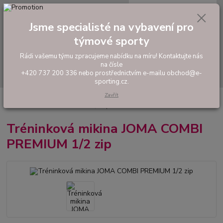
0
ks
tel: +420 737 200 336
CZK
za
0,00 Kč
Pondělí-Pátek: 8 - 17 hodin
Jsme specialisté na vybavení pro
týmové sporty
Menu
Rádi vašemu týmu zpracujeme nabídku na míru! Kontaktujte nás
na čísle
Hledat
+420 737 200 336 nebo prostřednictvím e-mailu obchod@e-
sporting.cz.
Zavřít
Úvod
FOTBAL
Tréninkové oblečení
Mikiny a tepláky
Tréninková
mikina JOMA COMBI PREMIUM 1/2 zip
Tréninková mikina JOMA COMBI
PREMIUM 1/2 zip