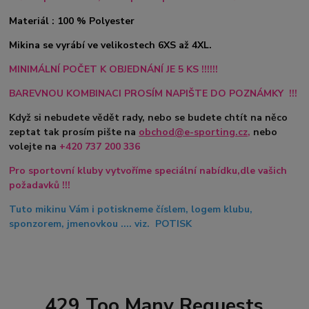
Materiál : 100 % Polyester
Mikina se vyrábí ve velikostech 6XS až 4XL.
MINIMÁLNÍ POČET K OBJEDNÁNÍ JE 5 KS !!!!!!
BAREVNOU KOMBINACI PROSÍM NAPIŠTE DO POZNÁMKY !!!
Když si nebudete vědět rady, nebo se budete chtít na něco
zeptat tak prosím pište na
obchod@e-sporting.cz
,
nebo
volejte na
+420
737 200 336
Pro sportovní kluby vytvoříme speciální nabídku,dle vašich
požadavků !!!
Tuto mikinu Vám i potiskneme číslem, logem klubu,
sponzorem, jmenovkou .... viz. POTISK
429 Too Many Requests