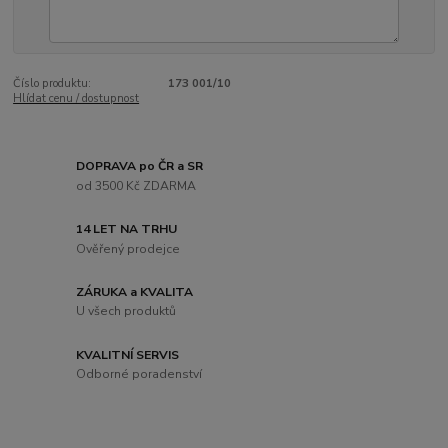
Číslo produktu:
173 001/10
Hlídat cenu / dostupnost
DOPRAVA po ČR a SR
od 3500 Kč ZDARMA
14 LET NA TRHU
Ověřený prodejce
ZÁRUKA a KVALITA
U všech produktů
KVALITNÍ SERVIS
Odborné poradenství