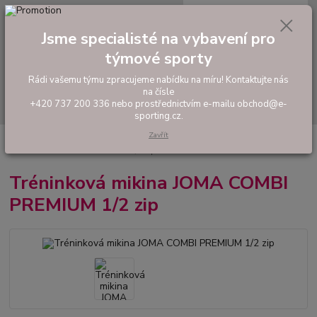
0
ks
tel: +420 737 200 336
CZK
za
0,00 Kč
Pondělí-Pátek: 8 - 17 hodin
Jsme specialisté na vybavení pro
týmové sporty
Menu
Rádi vašemu týmu zpracujeme nabídku na míru! Kontaktujte nás
na čísle
Hledat
+420 737 200 336 nebo prostřednictvím e-mailu obchod@e-
sporting.cz.
Zavřít
Úvod
FOTBAL
Tréninkové oblečení
Mikiny a tepláky
Tréninková
mikina JOMA COMBI PREMIUM 1/2 zip
Tréninková mikina JOMA COMBI
PREMIUM 1/2 zip