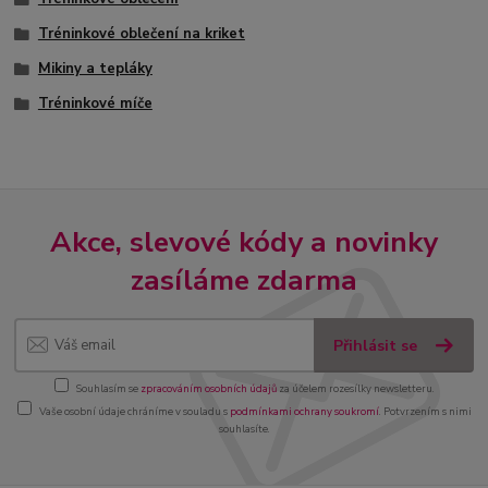
Tréninkové oblečení na kriket
Mikiny a tepláky
Tréninkové míče
Akce, slevové kódy a novinky
zasíláme zdarma
Přihlásit se
Souhlasím se
zpracováním osobních údajů
za účelem rozesílky newsletteru.
Vaše osobní údaje chráníme v souladu s
podmínkami ochrany soukromí
. Potvrzením s nimi
souhlasíte.