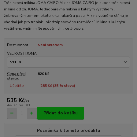
Tréninková mikina JOMA CAIRO Mikina JOMA CAIRO je super tréninková
mikina od zn. JOMA. Jednobarevná mikina s kulatým výstřihem ,
žebrovaným lemem okolo krku, rukávů a pasu. Mikina volného střihu je
vhodná jak pro trénink i předzápasového rozcvičení. Mikina s kulatým
výstřihem, vnitřním fleesovým ch...
celý popis
Dostupnost
Není skladem
VELIKOSTI JOMA
Cena před
820 Kč
slevou
Ušetříte
285 Kč (
35
% sleva)
535 Kč
/
ks
442 Kč
bez DPH
Přidat do košíku
Poznámka k tomuto produktu