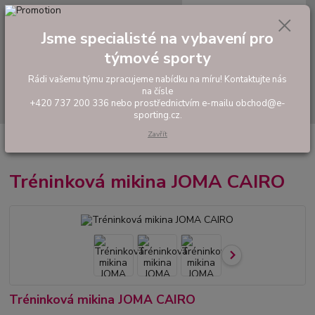
0
ks
tel: +420 737 200 336
CZK
za
0,00 Kč
Pondělí-Pátek: 8 - 17 hodin
Jsme specialisté na vybavení pro
týmové sporty
Menu
Rádi vašemu týmu zpracujeme nabídku na míru! Kontaktujte nás
na čísle
Hledat
+420 737 200 336 nebo prostřednictvím e-mailu obchod@e-
sporting.cz.
Zavřít
Úvod
FOTBAL
Tréninkové oblečení
Mikiny a tepláky
Tréninková
mikina JOMA CAIRO
Tréninková mikina JOMA CAIRO
Tréninková mikina JOMA CAIRO