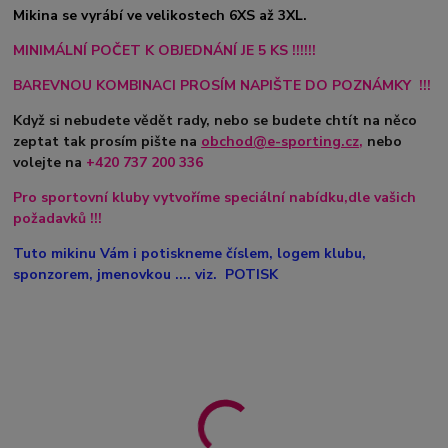
Mikina se vyrábí ve velikostech 6XS až 3XL.
MINIMÁLNÍ POČET K OBJEDNÁNÍ JE 5 KS !!!!!!
BAREVNOU KOMBINACI PROSÍM NAPIŠTE DO POZNÁMKY !!!
Když si nebudete vědět rady, nebo se budete chtít na něco
zeptat tak prosím pište na
obchod@e-sporting.cz
,
nebo
volejte na
+420
737 200 336
Pro sportovní kluby vytvoříme speciální nabídku,dle vašich
požadavků !!!
Tuto mikinu Vám i potiskneme číslem, logem klubu,
sponzorem, jmenovkou .... viz. POTISK