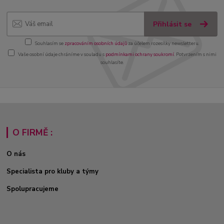
Přihlásit se
Souhlasím se
zpracováním osobních údajů
za účelem rozesílky newsletteru.
Vaše osobní údaje chráníme v souladu s
podmínkami ochrany soukromí
. Potvrzením s nimi
souhlasíte.
O FIRMĚ :
O nás
Specialista pro kluby a týmy
Spolupracujeme