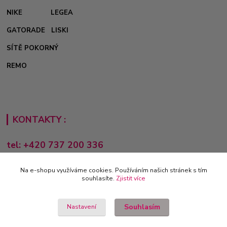
NIKE
LEGEA
GATORADE
LISKI
SÍTĚ POKORNÝ
REMO
KONTAKTY :
tel: +420 737 200 336
Pondělí-Pátek: 8 - 17 hodin
Na e-shopu využíváme cookies. Používáním našich stránek s tím
obchod@e-sporting.cz
souhlasíte.
Zjistit více
Souhlasím
Nastavení