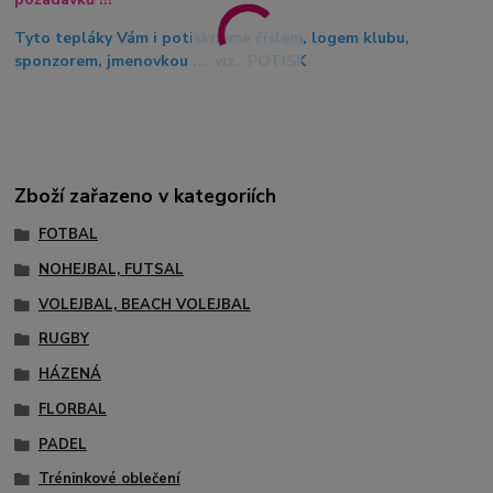
Tyto tepláky Vám i potiskneme číslem, logem klubu,
sponzorem, jmenovkou .... viz. POTISK
Zboží zařazeno v kategoriích
FOTBAL
NOHEJBAL, FUTSAL
VOLEJBAL, BEACH VOLEJBAL
RUGBY
HÁZENÁ
FLORBAL
PADEL
Tréninkové oblečení