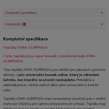
Kompletní specifikace
Komentáře
0
Kompletní specifikace
Tepláky JOMA OLIMPIADA
I tyto tepláky jsou super kousek z modelové řady JOMA
OLIMPIADA.
Tyto tepláky JOMA OLIMPIADA jsou ideální pro jakoukoli sportovní
aktivitu, i
jako
univerzální kousek oděvu, který je základem
šatníku, bez kterého se prostě neobejdete.
Pohodlná a
odolná
tkanina z těchto kalhot dělá velmi univerzální a funkční
oděv.
Tepláky JOMA OLIMPIADA mají nastavitelný elastický pas s vnitřní
stahovací šňůrkou pro úplnou přizpůsobivost a fixaci. Tepláky mají
přilehavý tvar se zipem ve spodní části nohavic pro snadné