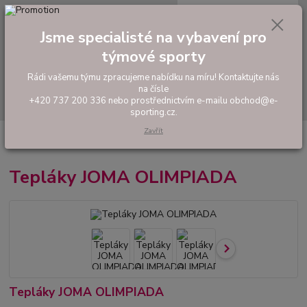
0
ks
tel: +420 737 200 336
CZK
za
0,00 Kč
Pondělí-Pátek: 8 - 17 hodin
Jsme specialisté na vybavení pro
týmové sporty
Menu
Rádi vašemu týmu zpracujeme nabídku na míru! Kontaktujte nás
na čísle
Hledat
+420 737 200 336 nebo prostřednictvím e-mailu obchod@e-
sporting.cz.
Zavřít
Úvod
FOTBAL
Tréninkové oblečení
Mikiny a tepláky
Tepláky
JOMA OLIMPIADA
Tepláky JOMA OLIMPIADA
Tepláky JOMA OLIMPIADA