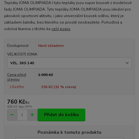
Tepláky JOMA OLIMPIADA I tyto tepláky jsou super kousek z modelové
řady JOMA OLIMPIADA. Tyto tepláky JOMA OLIMPIADA jsou ideální pro
jakoukoli sportovní aktivitu, i jako univerzální kousek oděvu, který je
základem šatníku, bez kterého se prostě neobejdete. Pohodlná a
odolná tkanina z těchto ka
celý popis
Dostupnost
Není skladem
VELIKOSTI JOMA
Cena před
1 095 Kč
slevou
Ušetříte
335 Kč (
31
% sleva)
760 Kč
/
ks
628 Kč
bez DPH
Přidat do košíku
Poznámka k tomuto produktu