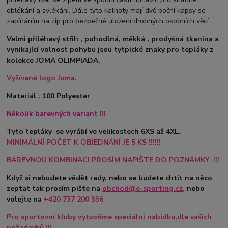
oblékání a svlékání. Dále tyto kalhoty mají dvě boční kapsy se
zapínáním na zip pro bezpečné uložení drobných osobních věcí.
Velmi přiléhavý střih , pohodlná, měkká , prodyšná tkanina a
vynikající volnost pohybu jsou tytpické znaky pro tepláky z
kolekce JOMA OLIMPIADA.
Vyšívané logo Joma.
Materiál : 100 Polyester
Několik barevných variant !!!
Tyto tepláky se vyrábí ve velikostech 6XS až 4XL.
MINIMÁLNÍ POČET K OBJEDNÁNÍ JE 5 KS !!!!!!
BAREVNOU KOMBINACI PROSÍM NAPIŠTE DO POZNÁMKY !!!
Když si nebudete vědět rady, nebo se budete chtít na něco
zeptat tak prosím pište na
obchod@e-sporting.cz
,
nebo
volejte na
+420
737 200 336
Pro sportovní kluby vytvoříme speciální nabídku,dle vašich
požadavků !!!