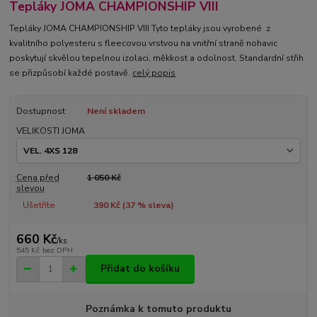
Tepláky JOMA CHAMPIONSHIP VIII
Tepláky JOMA CHAMPIONSHIP VIII Tyto tepláky jsou vyrobené z
kvalitního polyesteru s fleecovou vrstvou na vnitřní straně nohavic
poskytují skvělou tepelnou izolaci, měkkost a odolnost. Standardní střih
se přizpůsobí každé postavě.
celý popis
Dostupnost
Není skladem
VELIKOSTI JOMA
Cena před
1 050 Kč
slevou
Ušetříte
390 Kč (
37
% sleva)
660 Kč
/
ks
545 Kč
bez DPH
Přidat do košíku
Poznámka k tomuto produktu