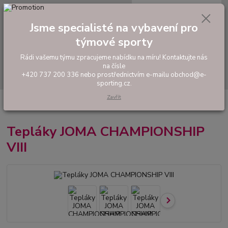
0
ks
tel: +420 737 200 336
CZK
za
0,00 Kč
Pondělí-Pátek: 8 - 17 hodin
Jsme specialisté na vybavení pro
týmové sporty
Menu
Rádi vašemu týmu zpracujeme nabídku na míru! Kontaktujte nás
na čísle
Hledat
+420 737 200 336 nebo prostřednictvím e-mailu obchod@e-
sporting.cz.
Zavřít
Úvod
FOTBAL
Tréninkové oblečení
Mikiny a tepláky
Tepláky
JOMA CHAMPIONSHIP VIII
Tepláky JOMA CHAMPIONSHIP
VIII