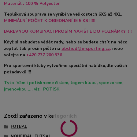
Materiál : 100 % Polyester
Tepláková souprava se vyrábí ve velikostech 6XS až 4XL.
MINIMÁLNÍ POČET K OBJEDNÁNÍ JE 5 KS !!!!!!
BAREVNOU KOMBINACI PROSÍM NAPIŠTE DO POZNÁMKY !!!
Když si nebudete vědět rady, nebo se budete chtít na něco
zeptat tak prosím pište na
obchod@e-sporting.cz
,
nebo
volejte na
+420
737 200 336
Pro sportovní kluby vytvoříme speciální nabídku,dle vašich
požadavků !!!
Tyto Vám i potiskneme číslem, logem klubu, sponzorem,
jmenovkou .... viz. POTISK
Zboží zařazeno v kategoriích
FOTBAL
NOHEJBAL, FUTSAL