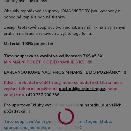
kalhoty dvě další kapsy.
Oba díly tepplákové soupravy JOMA VICTORY jsou vyrobeny z
pohodlné, teplé a odolné tkaniny.
Design teplákové soupravy tvoří jednobarevná mikina s výrazným
pruhem na hrudi a rukávech a vyšité logo Joma.
Materiál 100% polyester
Tato souprava se vyrábí ve velikostech 7XS až 3XL.
MINIMÁLNÍ POČET K OBJEDNÁNÍ JE 5 KS !!!!!!
BAREVNOU KOMBINACI PROSÍM NAPIŠTE DO POZNÁMKY !!!
Když si nebudete vědět rady, nebo se budete chtít na něco
zeptat tak prosím pište na
obchod@e-sporting.cz
,
nebo
volejte na
+420
737 200 336
Pro sportovní kluby vytvoříme speciální nabídku,dle vašich
požadavků !!!
Tuto soupravu Vám i potiskneme číslem, logem klubu,
sponzorem, jmenovkou .... viz. POTISK