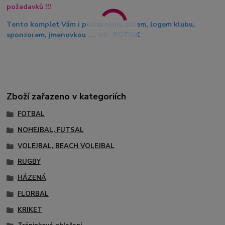
požadavků !!!
Tento komplet Vám i potiskneme číslem, logem klubu,
sponzorem, jmenovkou .... viz. POTISK
Zboží zařazeno v kategoriích
FOTBAL
NOHEJBAL, FUTSAL
VOLEJBAL, BEACH VOLEJBAL
RUGBY
HÁZENÁ
FLORBAL
KRIKET