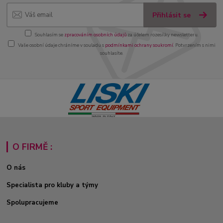
Přihlásit se
Souhlasím se
zpracováním osobních údajů
za účelem rozesílky newsletteru.
Vaše osobní údaje chráníme v souladu s
podmínkami ochrany soukromí
. Potvrzením s nimi
souhlasíte.
O FIRMĚ :
O nás
Specialista pro kluby a týmy
Spolupracujeme