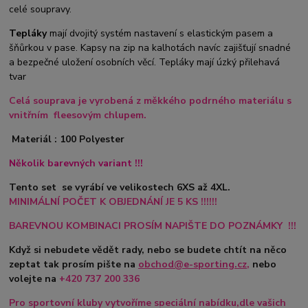
celé soupravy.
Tepláky
mají dvojitý systém nastavení s elastickým pasem a
šňůrkou v pase. Kapsy na zip na kalhotách navíc zajišťují snadné
a bezpečné uložení osobních věcí. Tepláky mají úzký přilehavá
tvar
Celá souprava je vyrobená z měkkého podrného materiálu s
vnitřním fleesovým chlupem.
Materiál : 100 Polyester
Několik barevných variant !!!
Tento set se vyrábí ve velikostech 6XS až 4XL.
MINIMÁLNÍ POČET K OBJEDNÁNÍ JE 5 KS !!!!!!
BAREVNOU KOMBINACI PROSÍM NAPIŠTE DO POZNÁMKY !!!
Když si nebudete vědět rady, nebo se budete chtít na něco
zeptat tak prosím pište na
obchod@e-sporting.cz
,
nebo
volejte na
+420
737 200 336
Pro sportovní kluby vytvoříme speciální nabídku,dle vašich