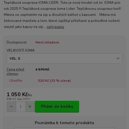
Tepláková souprava JOMA LIDER Toto je nový model od zn. JOMA pro
rok 2025 !!! Tepláková souprava Joma Lider: Teplákovou soupravu tvoří :
Mikina se zapínáním na zip a dlouhých kalhot s kapsami. Mikina má
žebrované manžety a lem, které zajišťují přiléhavé a pohodlné nošení,
stejně jako kapsy na zip...
celý popis
Dostupnost
Není skladem
VELIKOSTI JOMA
Cena před
1 570 Kč
slevou
Ušetříte
520 Kč (
33
% sleva)
1 050 Kč
/
ks
868 Kč
bez DPH
Přidat do košíku
Poznámka k tomuto produktu