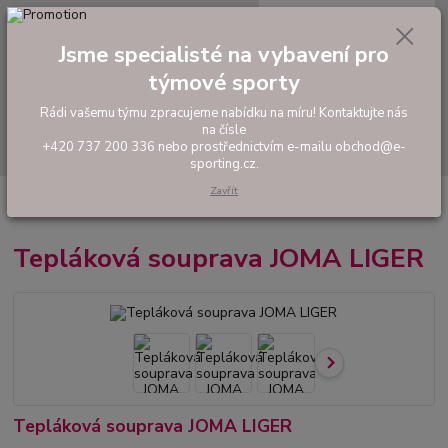
0
ks
tel: +420 737 200 336
CZK
za
0,00 Kč
Pondělí-Pátek: 8 - 17 hodin
Jsme specialisté na vybavení pro
týmové sporty
Menu
Rádi vašemu týmu zpracujeme nabídku na míru! Kontaktujte nás
na čísle
Hledat
+420 737 200 336 nebo prostřednictvím e-mailu obchod@e-
sporting.cz.
Zavřít
Úvod
FOTBAL
Hráčské sety a soupravy
Tepláková souprava JOMA
LIGER
Tepláková souprava JOMA LIGER
Tepláková souprava JOMA LIGER