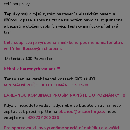
celé soupravy.
Tepláky
mají dvojitý systém nastavení s elastickým pasem a
šňůrkou v pase. Kapsy na zip na kalhotách navíc zajišťují snadné
a bezpečné uložení osobních věcí. Tepláky mají úzký přilehavá
tvar
Celá souprava je vyrobená z měkkého podrného materiálu s
vnitřním fleesovým chlupem.
Materiál : 100 Polyester
Několik barevných variant !!!
Tento set se vyrábí ve velikostech 6XS až 4XL.
MINIMÁLNÍ POČET K OBJEDNÁNÍ JE 5 KS !!!!!!
BAREVNOU KOMBINACI PROSÍM NAPIŠTE DO POZNÁMKY !!!
Když si nebudete vědět rady, nebo se budete chtít na něco
zeptat tak prosím pište na
obchod@e-sporting.cz
,
nebo
volejte na
+420
737 200 336
Pro sportovní kluby vytvoříme speciální nabídku,dle vašich