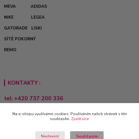
MEVA
ADIDAS
NIKE
LEGEA
GATORADE
LISKI
SÍTĚ POKORNÝ
REMO
KONTAKTY :
tel: +420 737 200 336
Pondělí-Pátek: 8 - 17 hodin
Na e-shopu využíváme cookies. Používáním našich stránek s tím
obchod@e-sporting.cz
souhlasíte.
Zjistit více
Souhlasím
Nastavení