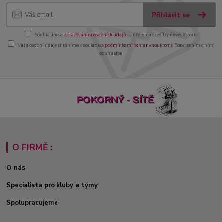
Přihlásit se
Souhlasím se
zpracováním osobních údajů
za účelem rozesílky newsletteru.
Vaše osobní údaje chráníme v souladu s
podmínkami ochrany soukromí
. Potvrzením s nimi
souhlasíte.
O FIRMĚ :
O nás
Specialista pro kluby a týmy
Spolupracujeme