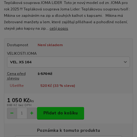
Tepláková souprava JOMA LIDER Toto je nový model od zn. JOMA pro
rok 2025 !!! Tepláková souprava Joma Lider: Teplákovou soupravu tvoří :
Mikina se zapínáním na zip a dlouhých kalhot s kapsami. Mikina má
žebrované manžety a lem, které zajišťují přiléhavé a pohodlné nošení,
stejně jako kapsy na zip...
celý popis
Dostupnost
Není skladem
VELIKOSTI JOMA
Cena před
1 570 Kč
slevou
Ušetříte
520 Kč (
33
% sleva)
1 050 Kč
/
ks
868 Kč
bez DPH
Přidat do košíku
Poznámka k tomuto produktu