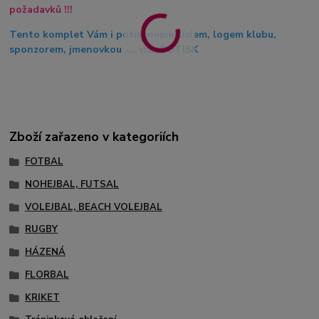
požadavků !!!
Tento komplet Vám i potiskneme číslem, logem klubu,
sponzorem, jmenovkou .... viz. POTISK
Zboží zařazeno v kategoriích
FOTBAL
NOHEJBAL, FUTSAL
VOLEJBAL, BEACH VOLEJBAL
RUGBY
HÁZENÁ
FLORBAL
KRIKET