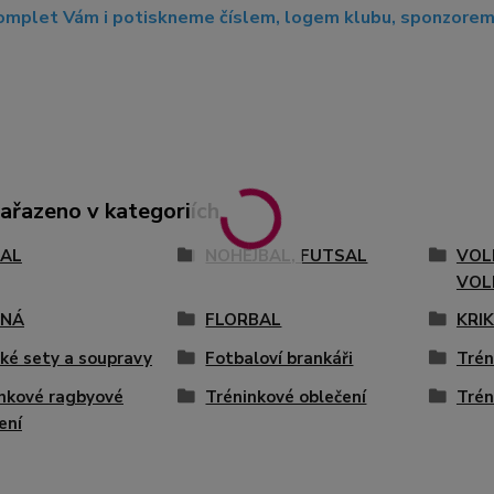
mplet Vám i potiskneme číslem, logem klubu, sponzorem, 
zařazeno v kategoriích
AL
NOHEJBAL, FUTSAL
VOL
VOL
ENÁ
FLORBAL
KRI
ké sety a soupravy
Fotbaloví brankáři
Trén
nkové ragbyové
Tréninkové oblečení
Trén
ení