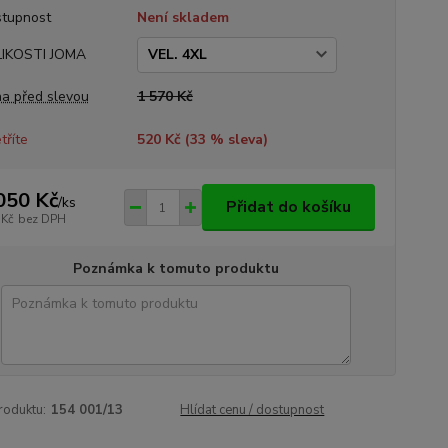
tupnost
Není skladem
LIKOSTI JOMA
a před slevou
1 570 Kč
tříte
520 Kč (
33
% sleva)
050 Kč
/
ks
Přidat do košíku
 Kč
bez DPH
Poznámka k tomuto produktu
roduktu:
154 001/13
Hlídat cenu / dostupnost