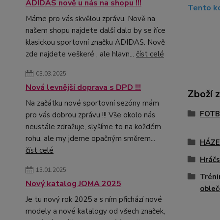
ADIDAS nově u nás na shopu !!!
Tento ko
Máme pro vás skvělou zprávu. Nově na
našem shopu najdete další dalo by se říce
klasickou sportovní značku ADIDAS. Nově
zde najdete veškeré , ale hlavn...
číst celé
03.03.2025
Nová levnější doprava s DPD !!!
Zboží 
Na začátku nové sportovní sezóny mám
FOTB
pro vás dobrou zprávu !!! Vše okolo nás
neustále zdražuje, slyšíme to na koždém
rohu, ale my jdeme opačným směrem...
HÁZ
číst celé
Hráčs
13.01.2025
Tréni
Nový katalog JOMA 2025
obleč
Je tu nový rok 2025 a s ním přichází nové
modely a nové katalogy od všech značek,