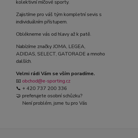
kolektivní míčové sporty.
Zajistíme pro váš tým kompletní sevis s
individuálním přístupem.
Oblékneme vás od hlavy až k patě.
Nabízíme značky JOMA, LEGEA,
ADIDAS, SELECT, GATORADE a mnoho
dalších.
Velmi rádi Vám se vším poradíme.
📧
obchod@e-sporting.cz
📞 + 420 737 200 336
🤝 preferujete osobní schůzku?
Není problém, jsme tu pro Vás