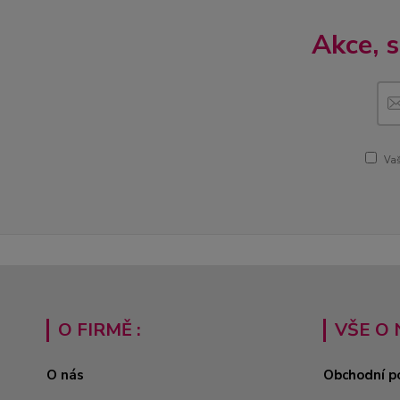
Akce, 
Vaš
O FIRMĚ :
VŠE O 
O nás
Obchodní p