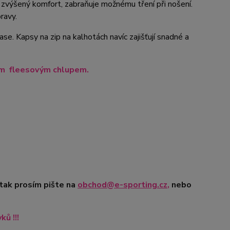
je zvýšený komfort, zabraňuje možnému tření při nošení.
ravy.
e. Kapsy na zip na kalhotách navíc zajišťují snadné a
ním fleesovým chlupem.
 tak prosím pište na
obchod@e-sporting.cz
,
nebo
ů !!!