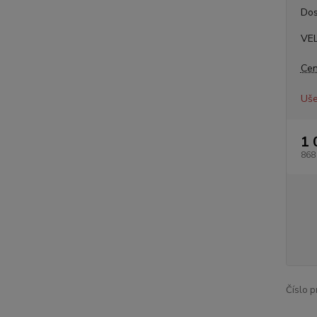
Dos
VE
Cen
Uše
1 
868
Číslo p