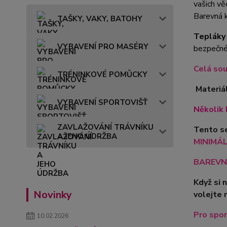
vašich vě
Barevná k
TAŠKY, VAKY, BATOHY
Tepláky
VYBAVENÍ PRO MASÉRY
bezpečné 
Celá sou
TRÉNINKOVÉ POMŮCKY
Materiá
VYBAVENÍ SPORTOVIŠŤ
Několik 
ZAVLAŽOVÁNÍ TRÁVNÍKU
Tento se
A JEHO ÚDRŽBA
MINIMÁLN
BAREVN
Když si 
Novinky
volejte 
Pro spor
10.02.2026