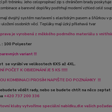
cí při tréninku. Jeho celopropínací zip s chráničem brady poskytu
ombinace a barevné doplňky podtrhují moderní vzhled celé soup
mají dvojitý systém nastavení s elastickým pasem a šňůrkou v pas
uložení osobních věcí. Tepláky mají úzký přilehavá tvar
prava je vyrobená z měkkého podrného materiálu s vnitř
l : 100 Polyester
barevných variant !!!
t se vyrábí ve velikostech 6XS až 4XL.
Í POČET K OBJEDNÁNÍ JE 5 KS !!!!!!
OU KOMBINACI PROSÍM NAPIŠTE DO POZNÁMKY !!!
nebudete vědět rady, nebo se budete chtít na něco zeptat
na
+420
737 200 336
tovní kluby vytvoříme speciální nabídku,dle vašich požadavk