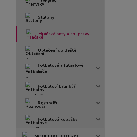
Trenýrky
Stulpny
Hráčské sety a soupravy
Oblečení do deště
Fotbalové a futsalové
míče
Fotbaloví brankáři
Rozhodčí
Fotbalové kopačky
NOHEJBAL, FUTSAL