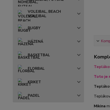
VOLEJBAL, BEACH
VOLEJBAL
RUGBY
Kompl
HÁZENÁ
BASKETBAL
Komple
Tepláko
FLORBAL
Toto je 
KRIKET
Teplákov
PADEL
Teplákovo
Mikina
má