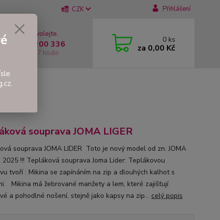
Přihlášení
CZK
 si rady? Zavolejte.
vé
0
ks
 +420 737 200 336
za
0,00 Kč
í-Pátek: 8 - 17 hodin
sle
.cz.
áková souprava JOMA LIGER
ová souprava JOMA LIDER Toto je nový model od zn. JOMA
k 2025 !!! Tepláková souprava Joma Lider: Teplákovou
vu tvoří : Mikina se zapínáním na zip a dlouhých kalhot s
i. Mikina má žebrované manžety a lem, které zajišťují
vé a pohodlné nošení, stejně jako kapsy na zip...
celý popis