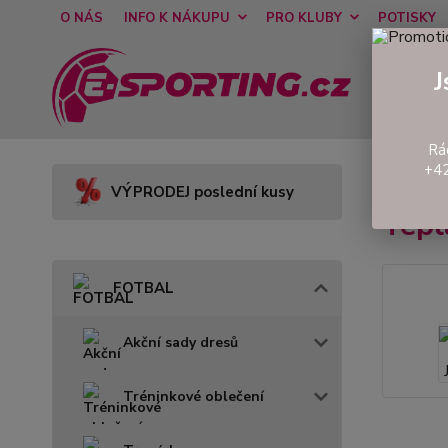
O NÁS
INFO K NÁKUPU
PRO KLUBY
POTISKY
J
Rá
+42
Úvod
VÝPRODEJ poslední kusy
Tepl
FOTBAL
Akční sady dresů
Tréninkové oblečení