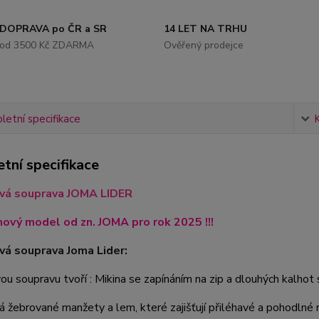
DOPRAVA po ČR a SR
14 LET NA TRHU
od 3500 Kč ZDARMA
Ověřený prodejce
etní specifikace
tní specifikace
vá souprava JOMA LIDER
nový model od zn. JOMA pro rok 2025 !!!
á souprava Joma Lider:
u soupravu tvoří : Mikina se zapínáním na zip a dlouhých kalhot
 žebrované manžety a lem, které zajišťují přiléhavé a pohodlné n