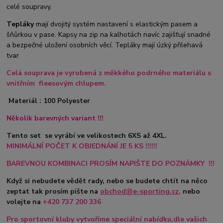
celé soupravy.
Tepláky
mají dvojitý systém nastavení s elastickým pasem a
šňůrkou v pase. Kapsy na zip na kalhotách navíc zajišťují snadné
a bezpečné uložení osobních věcí. Tepláky mají úzký přilehavá
tvar
Celá souprava je vyrobená z měkkého podrného materiálu s
vnitřním fleesovým chlupem.
Materiál : 100 Polyester
Několik barevných variant !!!
Tento set se vyrábí ve velikostech 6XS až 4XL.
MINIMÁLNÍ POČET K OBJEDNÁNÍ JE 5 KS !!!!!!
BAREVNOU KOMBINACI PROSÍM NAPIŠTE DO POZNÁMKY !!!
Když si nebudete vědět rady, nebo se budete chtít na něco
zeptat tak prosím pište na
obchod@e-sporting.cz
,
nebo
volejte na
+420
737 200 336
Pro sportovní kluby vytvoříme speciální nabídku,dle vašich