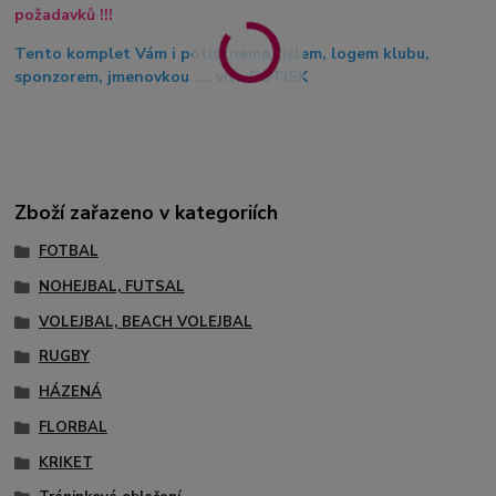
požadavků !!!
Tento komplet Vám i potiskneme číslem, logem klubu,
sponzorem, jmenovkou .... viz. POTISK
Zboží zařazeno v kategoriích
FOTBAL
NOHEJBAL, FUTSAL
VOLEJBAL, BEACH VOLEJBAL
RUGBY
HÁZENÁ
FLORBAL
KRIKET