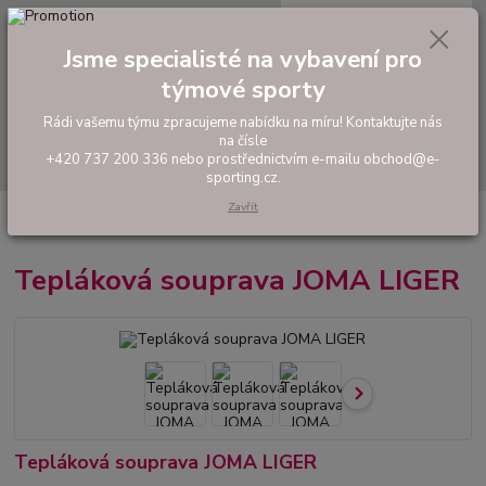
0
ks
tel: +420 737 200 336
CZK
za
0,00 Kč
Pondělí-Pátek: 8 - 17 hodin
Jsme specialisté na vybavení pro
týmové sporty
Menu
Rádi vašemu týmu zpracujeme nabídku na míru! Kontaktujte nás
na čísle
Hledat
+420 737 200 336 nebo prostřednictvím e-mailu obchod@e-
sporting.cz.
Zavřít
Úvod
FOTBAL
Hráčské sety a soupravy
Tepláková souprava JOMA
LIGER
Tepláková souprava JOMA LIGER
Tepláková souprava JOMA LIGER