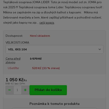
Tepláková souprava JOMA LIDER Toto je nový model od zn. JOMA pro
rok 2025 !!! Tepláková souprava Joma Lider: Teplákovou soupravu tvoří :
Mikina se zapínáním na zip a dlouhých kalhot s kapsami. Mikina má
žebrované manžety a lem, které zajišťují přiléhavé a pohodlné nošení,
stejně jako kapsy na zip...
celý popis
Dostupnost
Není skladem
VELIKOSTI JOMA
Cena před
1 570 Kč
slevou
Ušetříte
520 Kč (
33
% sleva)
1 050 Kč
/
ks
868 Kč
bez DPH
Přidat do košíku
Poznámka k tomuto produktu