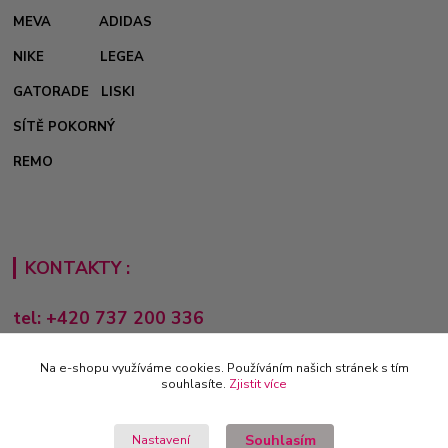
MEVA
ADIDAS
NIKE
LEGEA
GATORADE
LISKI
SÍTĚ POKORNÝ
REMO
KONTAKTY :
tel: +420 737 200 336
Pondělí-Pátek: 8 - 17 hodin
Na e-shopu využíváme cookies. Používáním našich stránek s tím
obchod@e-sporting.cz
souhlasíte.
Zjistit více
Souhlasím
Nastavení