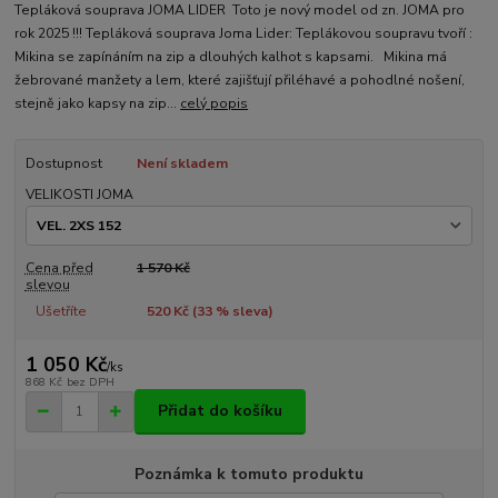
Tepláková souprava JOMA LIDER Toto je nový model od zn. JOMA pro
rok 2025 !!! Tepláková souprava Joma Lider: Teplákovou soupravu tvoří :
Mikina se zapínáním na zip a dlouhých kalhot s kapsami. Mikina má
žebrované manžety a lem, které zajišťují přiléhavé a pohodlné nošení,
stejně jako kapsy na zip...
celý popis
Dostupnost
Není skladem
VELIKOSTI JOMA
Cena před
1 570 Kč
slevou
Ušetříte
520 Kč (
33
% sleva)
1 050 Kč
/
ks
868 Kč
bez DPH
Přidat do košíku
Poznámka k tomuto produktu