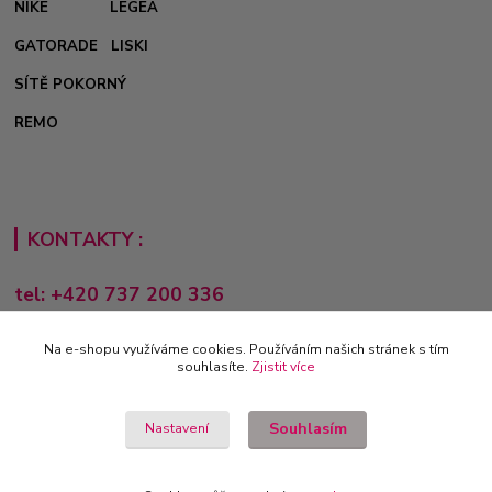
NIKE
LEGEA
GATORADE
LISKI
SÍTĚ POKORNÝ
REMO
KONTAKTY :
tel: +420 737 200 336
Pondělí-Pátek: 8 - 17 hodin
Na e-shopu využíváme cookies. Používáním našich stránek s tím
obchod@e-sporting.cz
souhlasíte.
Zjistit více
Souhlasím
Nastavení