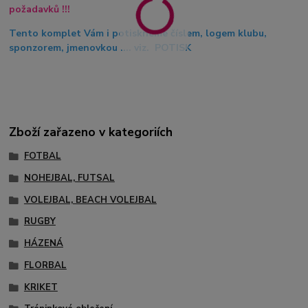
požadavků !!!
Tento komplet Vám i potiskneme číslem, logem klubu,
sponzorem, jmenovkou .... viz. POTISK
Zboží zařazeno v kategoriích
FOTBAL
NOHEJBAL, FUTSAL
VOLEJBAL, BEACH VOLEJBAL
RUGBY
HÁZENÁ
FLORBAL
KRIKET