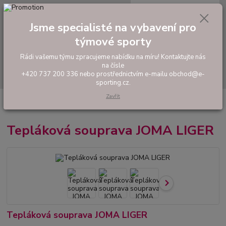
0
ks
tel: +420 737 200 336
CZK
za
0,00 Kč
Pondělí-Pátek: 8 - 17 hodin
Jsme specialisté na vybavení pro
týmové sporty
Menu
Rádi vašemu týmu zpracujeme nabídku na míru! Kontaktujte nás
na čísle
Hledat
+420 737 200 336 nebo prostřednictvím e-mailu obchod@e-
sporting.cz.
Zavřít
Úvod
FOTBAL
Hráčské sety a soupravy
Tepláková souprava JOMA
LIGER
Tepláková souprava JOMA LIGER
Tepláková souprava JOMA LIGER