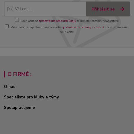
Přihlásit se
Souhlasím se
zpracováním osobních údajů
za účelem rozesílky newsletteru.
Vaše osobní údaje chráníme v souladu s
podmínkami ochrany soukromí
. Potvrzením s nimi
souhlasíte.
O FIRMĚ :
O nás
Specialista pro kluby a týmy
Spolupracujeme