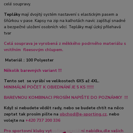
celé soupravy.
Tepláky
mají dvojitý systém nastavení s elastickým pasem a
šňůrkou v pase. Kapsy na zip na kalhotách navíc zajišťují snadné
a bezpečné uložení osobních věcí. Tepláky mají úzký přilehavá
tvar
Celá souprava je vyrobená z měkkého podrného materiálu s
vnitřním fleesovým chlupem.
Materiál : 100 Polyester
Několik barevných variant !!!
Tento set se vyrábí ve velikostech 6XS až 4XL.
MINIMÁLNÍ POČET K OBJEDNÁNÍ JE 5 KS !!!!!!
BAREVNOU KOMBINACI PROSÍM NAPIŠTE DO POZNÁMKY !!!
Když si nebudete vědět rady, nebo se budete chtít na něco
zeptat tak prosím pište na
obchod@e-sporting.cz
,
nebo
volejte na
+420
737 200 336
Pro sportovní kluby vytvoříme speciální nabídku,dle vašich