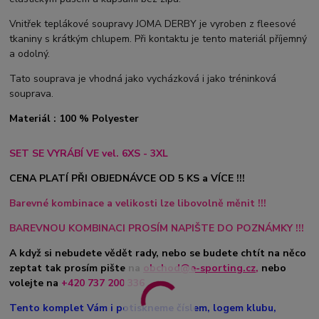
Vnitřek teplákové soupravy JOMA DERBY je vyroben z fleesové
tkaniny s krátkým chlupem. Při kontaktu je tento materiál příjemný
a odolný.
Tato souprava je vhodná jako vycházková i jako tréninková
souprava.
Materiál : 100 % Polyester
SET SE VYRÁBÍ VE vel. 6XS - 3XL
CENA PLATÍ PŘI OBJEDNÁVCE OD 5 KS a VÍCE !!!
Barevné kombinace a velikosti lze libovolně měnit !!!
BAREVNOU KOMBINACI PROSÍM NAPIŠTE DO POZNÁMKY !!!
A když si nebudete vědět rady, nebo se budete chtít na něco
zeptat tak prosím pište na
obchod@e-sporting.cz
,
nebo
volejte na
+420 737 200 336
Tento komplet Vám i potiskneme číslem, logem klubu,