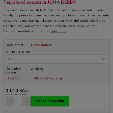
Tepláková souprava JOMA DERBY
Tepláková souprava JOMA DERBY Teplákovou soupravu tvoří bunda s
dlouhým zipem a kapsami na boku bez zipu.Tato bunda má vysoký límec
a žebrované manžety na rukávech a pasu. Na vnitřní straně rukávů a na
bocích bundy jsou výrazné barevné doplňky, které dávají celému
kompletu neotřelý a moderní vz
celý popis
Dostupnost
Není skladem
VELIKOSTI JOMA
Cena před
1 465 Kč
slevou
Ušetříte
455 Kč (
31
% sleva)
1 010 Kč
/
ks
835 Kč
bez DPH
Přidat do košíku