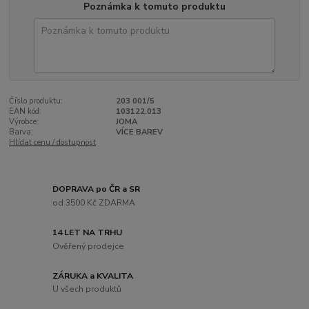
Poznámka k tomuto produktu
Číslo produktu:
203 001/5
EAN kód:
103122.013
Výrobce:
JOMA
Barva:
VÍCE BAREV
Hlídat cenu / dostupnost
DOPRAVA po ČR a SR
od 3500 Kč ZDARMA
14 LET NA TRHU
Ověřený prodejce
ZÁRUKA a KVALITA
U všech produktů