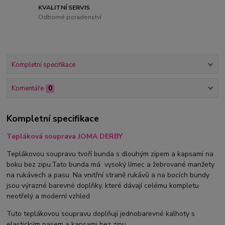
KVALITNÍ SERVIS
Odborné poradenství
Kompletní specifikace
Komentáře
0
Kompletní specifikace
Tepláková souprava JOMA DERBY
Teplákovou soupravu tvoří bunda s dlouhým zipem a kapsami na
boku bez zipu.Tato bunda má vysoký límec a žebrované manžety
na rukávech a pasu. Na vnitřní straně rukávů a na bocích bundy
jsou výrazné barevné doplňky, které dávají celému kompletu
neotřelý a moderní vzhled
Tuto teplákovou soupravu doplňují jednobarevné kalhoty s
elastickým pasem a kapsami bez zipu.