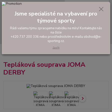
0
ks
tel: +420 737 200 336
CZK
za
0,00 Kč
Pondělí-Pátek: 8 - 17 hodin
Jsme specialisté na vybavení pro
týmové sporty
Menu
Rádi vašemu týmu zpracujeme nabídku na míru! Kontaktujte nás
na čísle
Hledat
+420 737 200 336 nebo prostřednictvím e-mailu obchod@e-
sporting.cz.
Zavřít
Úvod
FOTBAL
Hráčské sety a soupravy
Tepláková souprava JOMA
DERBY
Tepláková souprava JOMA
DERBY