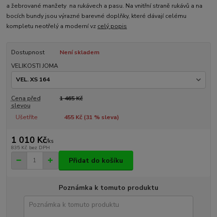
a žebrované manžety na rukávech a pasu. Na vnitřní straně rukávů a na
bocích bundy jsou výrazné barevné doplňky, které dávají celému
kompletu neotřelý a moderní vz
celý popis
Dostupnost
Není skladem
VELIKOSTI JOMA
Cena před
1 465 Kč
slevou
Ušetříte
455 Kč (
31
% sleva)
1 010 Kč
/
ks
835 Kč
bez DPH
Přidat do košíku
Poznámka k tomuto produktu