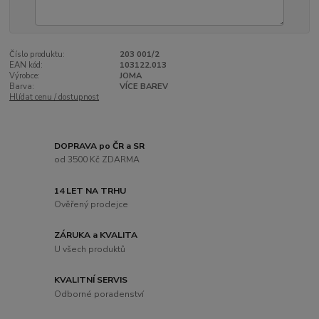
Číslo produktu:
203 001/2
EAN kód:
103122.013
Výrobce:
JOMA
Barva:
VÍCE BAREV
Hlídat cenu / dostupnost
DOPRAVA po ČR a SR
od 3500 Kč ZDARMA
14 LET NA TRHU
Ověřený prodejce
ZÁRUKA a KVALITA
U všech produktů
KVALITNÍ SERVIS
Odborné poradenství