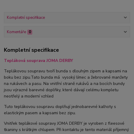
Kompletní specifikace
Komentáře
0
Kompletní specifikace
Tepláková souprava JOMA DERBY
Teplákovou soupravu tvoří bunda s dlouhým zipem a kapsami na
boku bez zipu.Tato bunda má vysoký límec a žebrované manžety
na rukávech a pasu. Na vnitřní straně rukávů a na bocích bundy
jsou výrazné barevné doplňky, které dávají celému kompletu
neotřelý a moderní vzhled
Tuto teplákovou soupravu doplňují jednobarevné kalhoty s
elastickým pasem a kapsami bez zipu.
Vnitřek teplákové soupravy JOMA DERBY je vyroben z fleesové
tkaniny s krátkým chlupem. Při kontaktu je tento materiál příjemný