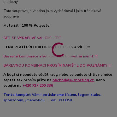
a odolný.
Tato souprava je vhodná jako vycházková i jako tréninková
souprava.
Materiál : 100 % Polyester
SET SE VYRÁBÍ VE vel. 6XS - 3XL
CENA PLATÍ PŘI OBJEDNÁVCE OD 5 KS a VÍCE !!!
Barevné kombinace a velikosti lze libovolně měnit !!!
BAREVNOU KOMBINACI PROSÍM NAPIŠTE DO POZNÁMKY !!!
A když si nebudete vědět rady, nebo se budete chtít na něco
zeptat tak prosím pište na
obchod@e-sporting.cz
,
nebo
volejte na
+420 737 200 336
Tento komplet Vám i potiskneme číslem, logem klubu,
sponzorem, jmenovkou .... viz. POTISK