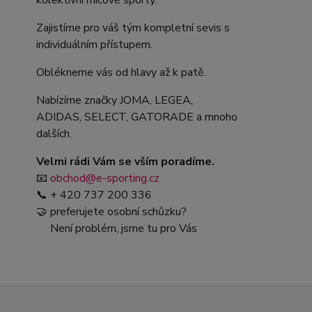
kolektivní míčové sporty.
Zajistíme pro váš tým kompletní sevis s
individuálním přístupem.
Oblékneme vás od hlavy až k patě.
Nabízíme značky JOMA, LEGEA,
ADIDAS, SELECT, GATORADE a mnoho
dalších.
Velmi rádi Vám se vším poradíme.
📧
obchod@e-sporting.cz
📞 + 420 737 200 336
🤝 preferujete osobní schůzku?
Není problém, jsme tu pro Vás