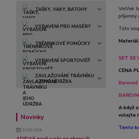
Vnitřek t
TAŠKY, VAKY, BATOHY
příjemný 
VYBAVENÍ PRO MASÉRY
Tato soup
Materiál
TRÉNINKOVÉ POMŮCKY
SET SE 
VYBAVENÍ SPORTOVIŠŤ
CENA PL
ZAVLAŽOVÁNÍ TRÁVNÍKU
A JEHO ÚDRŽBA
Barevné 
BAREVN
A když s
volejte 
Novinky
Tento ko
10.02.2026
ADIDAS nově u nás na shopu !!!