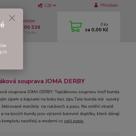
Přihlášení
CZK
 si rady? Zavolejte.
vé
0
ks
 +420 737 200 336
za
0,00 Kč
í-Pátek: 8 - 17 hodin
sle
.cz.
Y
láková souprava JOMA DERBY
ová souprava JOMA DERBY Teplákovou soupravu tvoří bunda
hým zipem a kapsami na boku bez zipu.Tato bunda má vysoký
a žebrované manžety na rukávech a pasu. Na vnitřní straně
 a na bocích bundy jsou výrazné barevné doplňky, které dávají
 kompletu neotřelý a moderní vz
celý popis