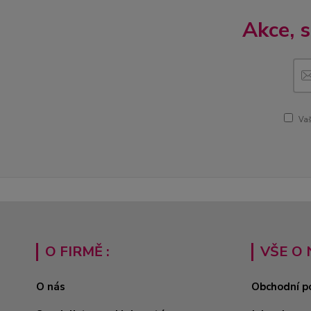
Akce, 
Vaš
O FIRMĚ :
VŠE O 
O nás
Obchodní p