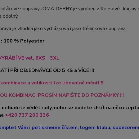
eplákové soupravy JOMA DERBY je vyroben z fleesové tkaniny s 
a odolný.
rava je vhodná jako vycházková i jako tréninková souprava.
 : 100 % Polyester
VYRÁBÍ VE vel. 6XS - 3XL
ATÍ PŘI OBJEDNÁVCE OD 5 KS a VÍCE !!!
kombinace a velikosti lze libovolně měnit !!!
OU KOMBINACI PROSÍM NAPIŠTE DO POZNÁMKY !!!
i nebudete vědět rady, nebo se budete chtít na něco zepta
na
+420 737 200 336
mplet Vám i potiskneme číslem, logem klubu, sponzorem, 