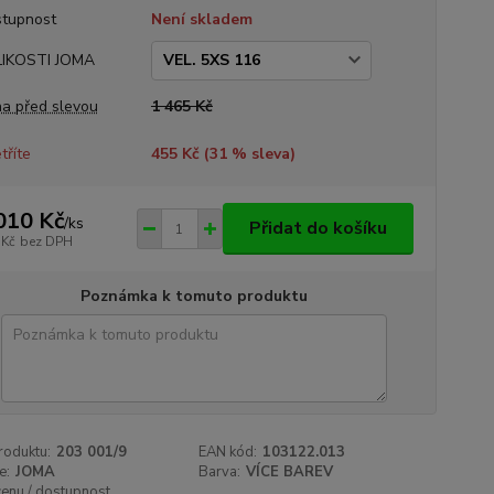
tupnost
Není skladem
LIKOSTI JOMA
a před slevou
1 465 Kč
tříte
455 Kč (
31
% sleva)
010 Kč
/
ks
Přidat do košíku
 Kč
bez DPH
Poznámka k tomuto produktu
roduktu:
203 001/9
EAN kód:
103122.013
e:
JOMA
Barva:
VÍCE BAREV
cenu / dostupnost