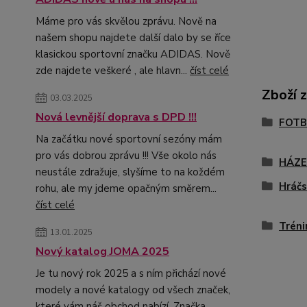
Máme pro vás skvělou zprávu. Nově na
našem shopu najdete další dalo by se říce
klasickou sportovní značku ADIDAS. Nově
zde najdete veškeré , ale hlavn...
číst celé
Zboží 
03.03.2025
Nová levnější doprava s DPD !!!
FOTB
Na začátku nové sportovní sezóny mám
pro vás dobrou zprávu !!! Vše okolo nás
HÁZ
neustále zdražuje, slyšíme to na koždém
Hráčs
rohu, ale my jdeme opačným směrem...
číst celé
Tréni
13.01.2025
Nový katalog JOMA 2025
Je tu nový rok 2025 a s ním přichází nové
modely a nové katalogy od všech značek,
které vám náš obchod nabízí. Značka