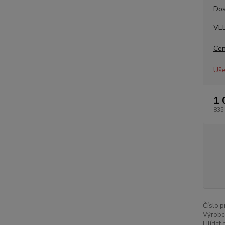
Dos
VE
Cen
Uše
1 
835
Číslo p
Výrobc
Hlídat 