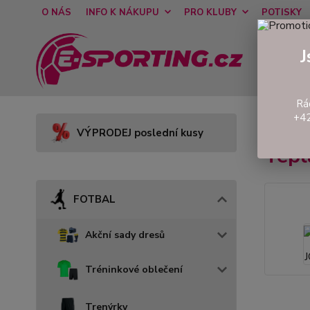
O NÁS
INFO K NÁKUPU
PRO KLUBY
POTISKY
J
Rá
+42
Úvod
VÝPRODEJ poslední kusy
Tepl
FOTBAL
Akční sady dresů
Tréninkové oblečení
Trenýrky