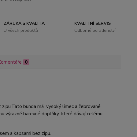
ZÁRUKA a KVALITA
KVALITNÍ SERVIS
U všech produktů
Odborné poradenství
Komentáře
0
z zipu.Tato bunda má vysoký límec a žebrované
sou výrazné barevné doplňky, které dávají celému
asem a kapsami bez zipu.