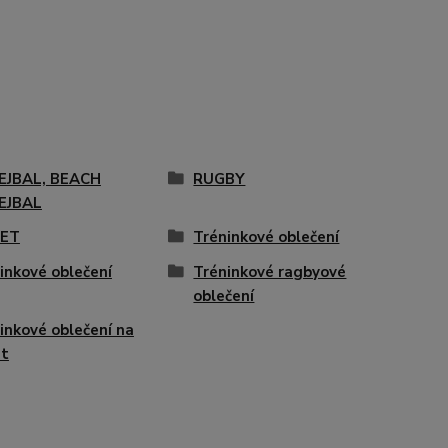
EJBAL, BEACH
RUGBY
EJBAL
KET
Tréninkové oblečení
inkové oblečení
Tréninkové ragbyové
oblečení
inkové oblečení na
et