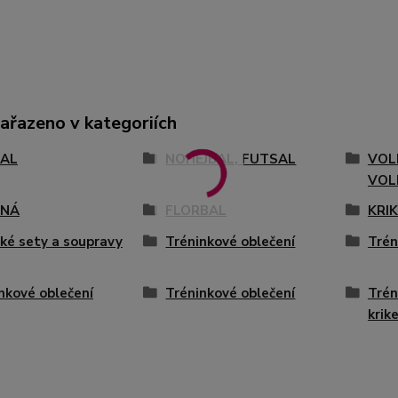
zařazeno v kategoriích
AL
NOHEJBAL, FUTSAL
VOL
VOL
ENÁ
FLORBAL
KRI
ké sety a soupravy
Tréninkové oblečení
Trén
nkové oblečení
Tréninkové oblečení
Trén
krik