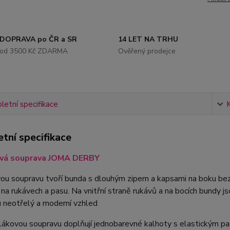
DOPRAVA po ČR a SR
14 LET NA TRHU
od 3500 Kč ZDARMA
Ověřený prodejce
etní specifikace
tní specifikace
vá souprava JOMA DERBY
ou soupravu tvoří bunda s dlouhým zipem a kapsami na boku be
a rukávech a pasu. Na vnitřní straně rukávů a na bocích bundy j
 neotřelý a moderní vzhled
lákovou soupravu doplňují jednobarevné kalhoty s elastickým p