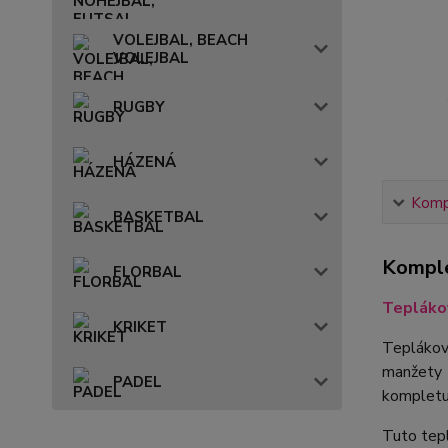
VOLEJBAL, BEACH
VOLEJBAL
RUGBY
HÁZENÁ
Kompl
BASKETBAL
Komple
FLORBAL
Tepláko
KRIKET
Teplákov
manžety n
PADEL
kompletu
Tuto tep