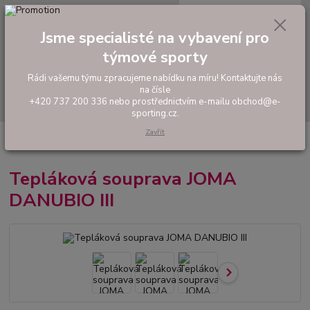
0
ks
tel: +420 737 200 336
CZK
za
0,00 Kč
Pondělí-Pátek: 8 - 17 hodin
Jsme specialisté na vybavení pro
týmové sporty
Menu
Rádi vašemu týmu zpracujeme nabídku na míru! Kontaktujte nás
na čísle
Hledat
+420 737 200 336 nebo prostřednictvím e-mailu obchod@e-
sporting.cz.
Zavřít
Úvod
FOTBAL
Hráčské sety a soupravy
Tepláková souprava JOMA
DANUBIO III
Tepláková souprava JOMA
DANUBIO III