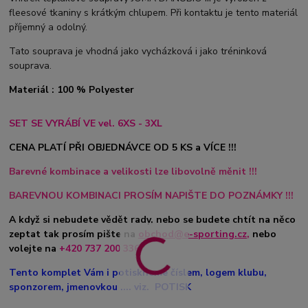
fleesové tkaniny s krátkým chlupem. Při kontaktu je tento materiál
příjemný a odolný.
Tato souprava je vhodná jako vycházková i jako tréninková
souprava.
Materiál : 100 % Polyester
SET SE VYRÁBÍ VE vel. 6XS - 3XL
CENA PLATÍ PŘI OBJEDNÁVCE OD 5 KS a VÍCE !!!
Barevné kombinace a velikosti lze libovolně měnit !!!
BAREVNOU KOMBINACI PROSÍM NAPIŠTE DO POZNÁMKY !!!
A když si nebudete vědět rady, nebo se budete chtít na něco
zeptat tak prosím pište na
obchod@e-sporting.cz
,
nebo
volejte na
+420 737 200 336
Tento komplet Vám i potiskneme číslem, logem klubu,
sponzorem, jmenovkou .... viz. POTISK