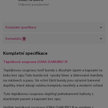
Odborné poradenství
Kompletní specifikace
Komentáře
0
Kompletní specifikace
Tepláková souprava JOMA DANUBIO III
Teplákovou soupravu tvoří bunda s dlouhým zipem a kapsami na
boku bez zipu.Tato bunda má vysoký límec a žebrované manžety
na rukávech a pasu. Ve vchní části bundy jsou výrazné barevné
doplňky, které dávají celému kompletu neotřelý a moderní vzhled
Tuto teplákovou soupravu doplňují jednobarevné kalhoty s
elastickým pasem a kapsami bez zipu.
Vnitřek teplákové soupravy JOMA DANUBIO III je vyroben z