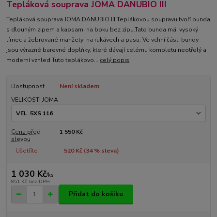
Tepláková souprava JOMA DANUBIO III
Tepláková souprava JOMA DANUBIO III Teplákovou soupravu tvoří bunda
s dlouhým zipem a kapsami na boku bez zipu.Tato bunda má vysoký
límec a žebrované manžety na rukávech a pasu. Ve vchní části bundy
jsou výrazné barevné doplňky, které dávají celému kompletu neotřelý a
moderní vzhled Tuto teplákovo...
celý popis
Dostupnost
Není skladem
VELIKOSTI JOMA
Cena před
1 550 Kč
slevou
Ušetříte
520 Kč (
34
% sleva)
1 030 Kč
/
ks
851 Kč
bez DPH
Přidat do košíku