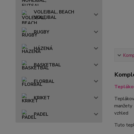
VOLEJBAL, BEACH
VOLEJBAL
RUGBY
HÁZENÁ
Kompl
BASKETBAL
Komple
FLORBAL
Tepláko
KRIKET
Teplákov
manžety n
vzhled
PADEL
Tuto tep