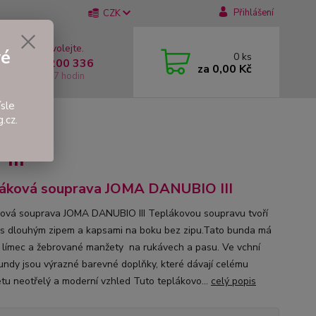
Přihlášení
CZK
 si rady? Zavolejte.
vé
0
ks
 +420 737 200 336
za
0,00 Kč
í-Pátek: 8 - 17 hodin
sle
.cz.
O III
III
áková souprava JOMA DANUBIO III
ová souprava JOMA DANUBIO III Teplákovou soupravu tvoří
s dlouhým zipem a kapsami na boku bez zipu.Tato bunda má
 límec a žebrované manžety na rukávech a pasu. Ve vchní
bundy jsou výrazné barevné doplňky, které dávají celému
tu neotřelý a moderní vzhled Tuto teplákovo...
celý popis