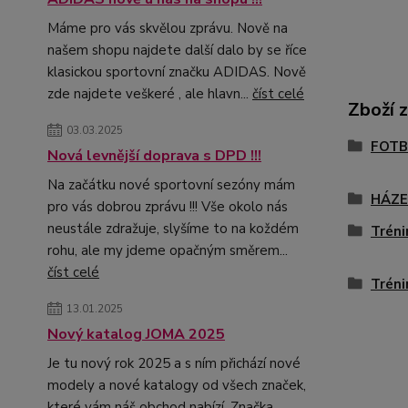
Máme pro vás skvělou zprávu. Nově na
našem shopu najdete další dalo by se říce
klasickou sportovní značku ADIDAS. Nově
zde najdete veškeré , ale hlavn...
číst celé
Zboží 
03.03.2025
FOTB
Nová levnější doprava s DPD !!!
Na začátku nové sportovní sezóny mám
HÁZ
pro vás dobrou zprávu !!! Vše okolo nás
neustále zdražuje, slyšíme to na koždém
Tréni
rohu, ale my jdeme opačným směrem...
číst celé
Tréni
13.01.2025
Nový katalog JOMA 2025
Je tu nový rok 2025 a s ním přichází nové
modely a nové katalogy od všech značek,
které vám náš obchod nabízí. Značka