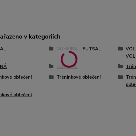
zařazeno v kategoriích
AL
NOHEJBAL, FUTSAL
VOL
VOL
ENÁ
FLORBAL
Trén
nkové oblečení
Tréninkové oblečení
Trén
oble
nkové oblečení