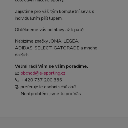
kolektivní míčové sporty.
Zajistíme pro váš tým kompletní sevis s
individuálním přístupem.
Oblékneme vás od hlavy až k patě.
Nabízíme značky JOMA, LEGEA,
ADIDAS, SELECT, GATORADE a mnoho
dalších.
Velmi rádi Vám se vším poradíme.
📧
obchod@e-sporting.cz
📞 + 420 737 200 336
🤝 preferujete osobní schůzku?
Není problém, jsme tu pro Vás