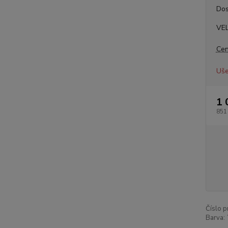
Dos
VE
Cen
Uše
1 
851
Číslo p
Barva: