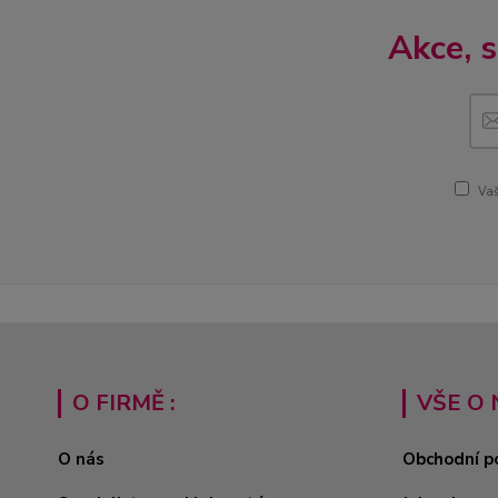
Akce, 
Vaš
O FIRMĚ :
VŠE O 
O nás
Obchodní p