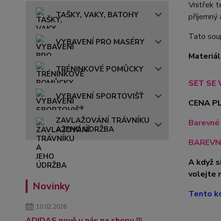
Vnitřek t
TAŠKY, VAKY, BATOHY
příjemný 
Tato soup
VYBAVENÍ PRO MASÉRY
Materiál
TRÉNINKOVÉ POMŮCKY
SET SE 
VYBAVENÍ SPORTOVIŠŤ
CENA PL
ZAVLAŽOVÁNÍ TRÁVNÍKU
Barevné 
A JEHO ÚDRŽBA
BAREVN
A když s
volejte 
Novinky
Tento ko
10.02.2026
ADIDAS nově u nás na shopu !!!