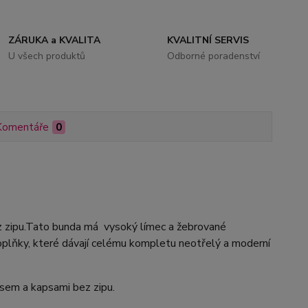
ZÁRUKA a KVALITA
KVALITNÍ SERVIS
U všech produktů
Odborné poradenství
Komentáře
0
z zipu.Tato bunda má vysoký límec a žebrované
oplňky, které dávají celému kompletu neotřelý a moderní
asem a kapsami bez zipu.