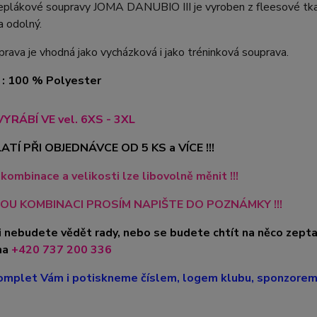
eplákové soupravy JOMA DANUBIO III je vyroben z fleesové tkan
a odolný.
rava je vhodná jako vycházková i jako tréninková souprava.
 : 100 % Polyester
VYRÁBÍ VE vel. 6XS - 3XL
ATÍ PŘI OBJEDNÁVCE OD 5 KS a VÍCE !!!
kombinace a velikosti lze libovolně měnit !!!
OU KOMBINACI PROSÍM NAPIŠTE DO POZNÁMKY !!!
i nebudete vědět rady, nebo se budete chtít na něco zepta
na
+420 737 200 336
mplet Vám i potiskneme číslem, logem klubu, sponzorem, 