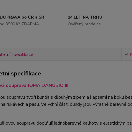
DOPRAVA po ČR a SR
14 LET NA TRHU
od 3500 Kč ZDARMA
Ověřený prodejce
etní specifikace
tní specifikace
vá souprava JOMA DANUBIO III
ou soupravu tvoří bunda s dlouhým zipem a kapsami na boku be
a rukávech a pasu. Ve vchní části bundy jsou výrazné barevné d
lákovou soupravu doplňují jednobarevné kalhoty s elastickým p