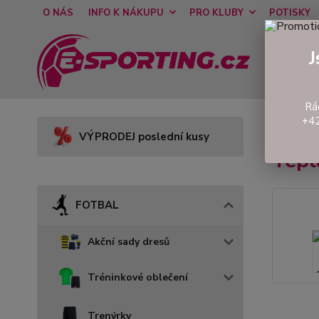
O NÁS
INFO K NÁKUPU
PRO KLUBY
POTISKY
J
Rá
+42
Úvod
VÝPRODEJ poslední kusy
Tepl
FOTBAL
Akční sady dresů
Tréninkové oblečení
Trenýrky