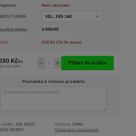
tupnost
Není skladem
LIKOSTI JOMA
a před slevou
1 550 Kč
tříte
520 Kč (
34
% sleva)
030 Kč
/
ks
Přidat do košíku
 Kč
bez DPH
Poznámka k tomuto produktu
roduktu:
161 001/7
Výrobce:
JOMA
VÍCE BAREV
Hlídat cenu / dostupnost