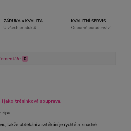
ZÁRUKA a KVALITA
KVALITNÍ SERVIS
U všech produktů
Odborné poradenství
Komentáře
0
i jako tréninková souprava.
 zipu.
ic, takže oblékání a svlékání je rychlé a snadné.