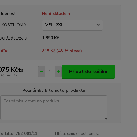
tupnost
Není skladem
LIKOSTI JOMA
a před slevou
1 890 Kč
tříte
815 Kč (
43
% sleva)
075 Kč
/
ks
Přidat do košíku
 Kč
bez DPH
Poznámka k tomuto produktu
roduktu:
752 001/11
Hlídat cenu / dostupnost