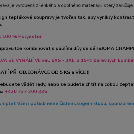
rava je vyrobená z lehkého a odolného materiálu, který zaručuj
ign teplákové soupravy je tvořen tak, aby vynikly kontras
.
: 100 % Polyester
pravu lze kombinovat s dalšími díly se série
JOMA CHAMPI
 SE VYRÁBÍ VE vel. 6XS - 3XL, a 19-ti barevných kombinac
ATÍ PŘI OBJEDNÁVCE OD 5 KS a VÍCE !!!
nebudete vědět rady, nebo se budete chtít na cokoli zepta
na
+420 737 200 336
mplet Vám i potiskneme číslem, logem klubu, sponzorem, 