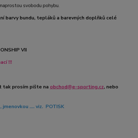
e naprostou svobodu pohybu.
tní barvy bundu, tepláků a barevných doplňků celé
ONSHIP VII
í !!!
t tak prosím pište na
obchod@e-sporting.cz
, nebo
jmenovkou .... viz. POTISK