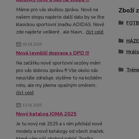
Zboží 
Máme pro vás skvělou zprávu. Nově na
našem shopu najdete další dalo by se říce
FOTB
klasickou sportovní značku ADIDAS. Nově
zde najdete veškeré , ale hlavn...
číst celé
HÁZ
03.03.2025
Hráčs
Nová levnější doprava s DPD !!!
Na začátku nové sportovní sezóny mám
Tréni
pro vás dobrou zprávu !!! Vše okolo nás
neustále zdražuje, slyšíme to na koždém
rohu, ale my jdeme opačným směrem...
číst celé
13.01.2025
Nový katalog JOMA 2025
Je tu nový rok 2025 a s ním přichází nové
modely a nové katalogy od všech značek,
které vám náš obchod nabízí. Značka