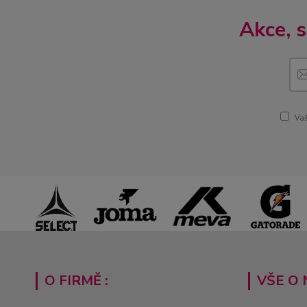
Akce, 
Vaš
O FIRMĚ :
VŠE O 