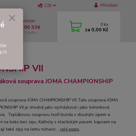
Přihlášení
CZK
 si rady? Zavolejte.
vé
0
ks
 +420 737 200 336
za
0,00 Kč
í-Pátek: 8 - 17 hodin
sle
.cz.
IONSHIP VII
NSHIP VII
láková souprava JOMA CHAMPIONSHIP
ová souprava JOMA CHAMPIONSHIP VII Tato souprava JOMA
ONSHIP VII je vhodná jako vycházková i jako tréninková
va. Teplákovou soupravu tvoří bunda s dlouhým zipem a
i na boku bez zipu. Kalhoty s elastickým pasem, kapsami na
ají také zipy na lemu nohavic...
celý popis