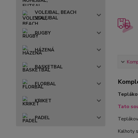
VOLEJBAL, BEACH
VOLEJBAL
RUGBY
HÁZENÁ
Kompl
BASKETBAL
Komple
FLORBAL
Tepláko
KRIKET
Tato sou
PADEL
Teplákov
Kalhoty s