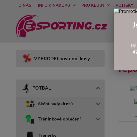
O NÁS
INFO K NÁKUPU
PRO KLUBY
POTISKY
J
Rá
+42
Úvod
VÝPRODEJ poslední kusy
Tepl
FOTBAL
Akční sady dresů
Tréninkové oblečení
Trenýrky