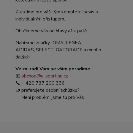
kolektivní míčové sporty.
Zajistíme pro váš tým kompletní sevis s
individuálním přístupem.
Oblékneme vás od hlavy až k patě.
Nabízíme značky JOMA, LEGEA,
ADIDAS, SELECT, GATORADE a mnoho
dalších.
Velmi rádi Vám se vším poradíme.
📧
obchod@e-sporting.cz
📞 + 420 737 200 336
🤝 preferujete osobní schůzku?
Není problém, jsme tu pro Vás