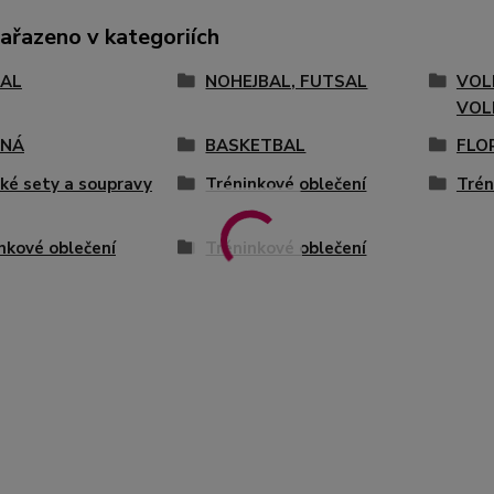
zařazeno v kategoriích
AL
NOHEJBAL, FUTSAL
VOL
VOL
ENÁ
BASKETBAL
FLO
ké sety a soupravy
Tréninkové oblečení
Trén
nkové oblečení
Tréninkové oblečení