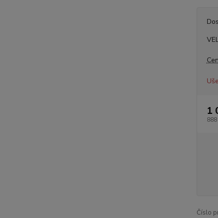
Dos
VE
Cen
Uše
1 
888
Číslo p