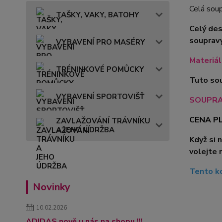
Celá soup
TAŠKY, VAKY, BATOHY
Celý des
soupravy
VYBAVENÍ PRO MASÉRY
Materiál
TRÉNINKOVÉ POMŮCKY
Tuto sou
VYBAVENÍ SPORTOVIŠŤ
SOUPRAVA
CENA PL
ZAVLAŽOVÁNÍ TRÁVNÍKU
A JEHO ÚDRŽBA
Když si 
volejte 
Tento ko
Novinky
10.02.2026
ADIDAS nově u nás na shopu !!!