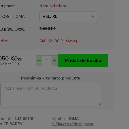
tupnost
Není skladem
LIKOSTI JOMA
a před slevou
1 650 Kč
tříte
600 Kč (
36
% sleva)
050 Kč
/
ks
Přidat do košíku
 Kč
bez DPH
Poznámka k tomuto produktu
roduktu:
143 001/6
Výrobce:
JOMA
VÍCE BAREV
Hlídat cenu / dostupnost