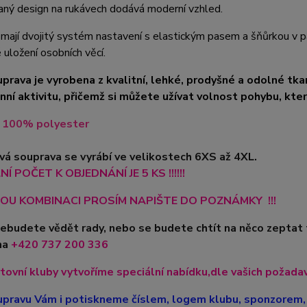
aný design na rukávech dodává moderní vzhled.
mají dvojitý systém nastavení s elastickým pasem a šňůrkou v pas
uložení osobních věcí.
prava je vyrobena z kvalitní, lehké, prodyšné a odolné tkani
ní aktivitu, přičemž si můžete užívat volnost pohybu, kte
l 100% polyester
á souprava se vyrábí ve velikostech 6XS až 4XL.
Í POČET K OBJEDNÁNÍ JE 5 KS !!!!!!
OU KOMBINACI PROSÍM NAPIŠTE DO POZNÁMKY !!!
nebudete vědět rady, nebo se budete chtít na něco zeptat
na
+420
737 200 336
tovní kluby vytvoříme speciální nabídku,dle vašich požadavk
pravu Vám i potiskneme číslem, logem klubu, sponzorem, 