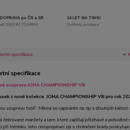
DOPRAVA po ČR a SR
14 LET NA TRHU
od 3500 Kč ZDARMA
Ověřený prodejce
etní specifikace
tní specifikace
vá souprava JOMA CHAMPIONSHIP VIII
usek z nové kolekce JOMA CHAMPIONSHIP VIII pro rok 2025
u soupravu tvoří : Mikina se zapínáním na zip a dlouhých kalhot
 žebrované manžety a lem, které zajišťují přiléhavé a pohodlné n
cí při tréninku. Jeho celopropínací zip s chráničem brady poskytu