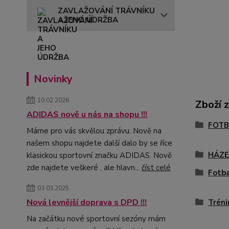
ZAVLAŽOVÁNÍ TRÁVNÍKU
A JEHO ÚDRŽBA
Novinky
10.02.2026
Zboží 
ADIDAS nově u nás na shopu !!!
FOTB
Máme pro vás skvělou zprávu. Nově na
našem shopu najdete další dalo by se říce
HÁZ
klasickou sportovní značku ADIDAS. Nově
zde najdete veškeré , ale hlavn...
číst celé
Fotba
03.03.2025
Nová levnější doprava s DPD !!!
Tréni
Na začátku nové sportovní sezóny mám