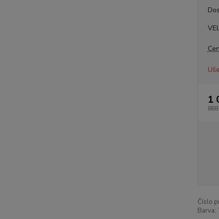
Dos
VE
Cen
Uše
1 
868
Číslo p
Barva: