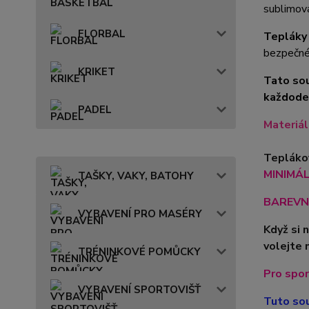
sublimov
FLORBAL
Tepláky
bezpečné 
KRIKET
Tato sou
každoden
PADEL
Materiá
Teplákov
MINIMÁLN
TAŠKY, VAKY, BATOHY
BAREVN
VYBAVENÍ PRO MASÉRY
Když si 
volejte 
TRÉNINKOVÉ POMŮCKY
Pro spor
VYBAVENÍ SPORTOVIŠŤ
Tuto sou