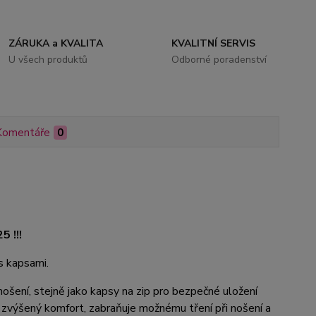
ZÁRUKA a KVALITA
KVALITNÍ SERVIS
U všech produktů
Odborné poradenství
Komentáře
0
 !!!
 s kapsami.
ošení, stejně jako kapsy na zip pro bezpečné uložení
je zvýšený komfort, zabraňuje možnému tření při nošení a