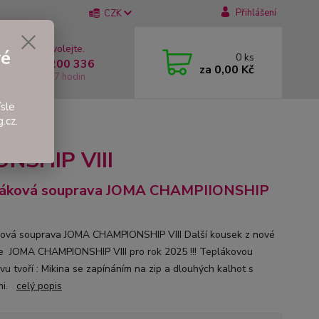
Přihlášení
CZK
 si rady? Zavolejte.
vé
0
ks
 +420 737 200 336
za
0,00 Kč
í-Pátek: 8 - 17 hodin
sle
.cz.
SHIP VIII
NSHIP VIII
láková souprava JOMA CHAMPIIONSHIP
ová souprava JOMA CHAMPIONSHIP VIII Další kousek z nové
e JOMA CHAMPIONSHIP VIII pro rok 2025 !!! Teplákovou
vu tvoří : Mikina se zapínáním na zip a dlouhých kalhot s
mi.
celý popis