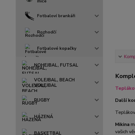
míče
Fotbaloví brankáři
Rozhodčí
Fotbalové kopačky
Kompl
NOHEJBAL, FUTSAL
Komple
VOLEJBAL, BEACH
VOLEJBAL
Tepláko
RUGBY
Další ko
Teplákovo
HÁZENÁ
Mikina
má
vašich vě
BASKETBAL