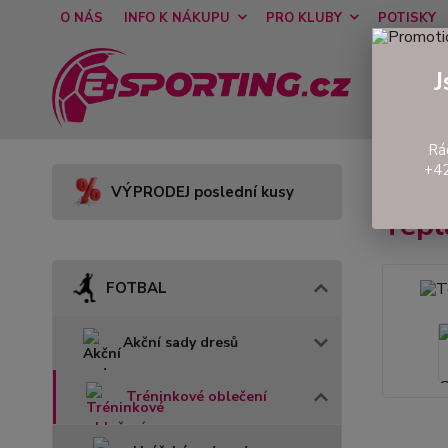
O NÁS
INFO K NÁKUPU
PRO KLUBY
POTISKY
J
Rá
+42
Úvod
VÝPRODEJ poslední kusy
Tepl
FOTBAL
Akční sady dresů
Tréninkové oblečení