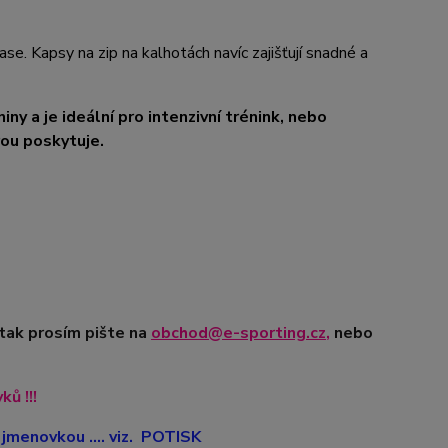
e. Kapsy na zip na kalhotách navíc zajišťují snadné a
ny a je ideální pro intenzivní trénink, nebo
rou poskytuje.
 tak prosím pište na
obchod@e-sporting.cz
,
nebo
ů !!!
jmenovkou .... viz. POTISK