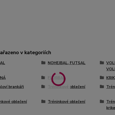
zařazeno v kategoriích
AL
NOHEJBAL, FUTSAL
VOL
VOL
ENÁ
FLORBAL
KRI
loví brankáři
Tréninkové oblečení
Trén
nkové oblečení
Tréninkové oblečení
Trén
krik