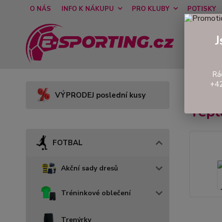
O NÁS
INFO K NÁKUPU
PRO KLUBY
POTISKY
J
Rá
+42
Úvod
VÝPRODEJ poslední kusy
Tep
FOTBAL
Akční sady dresů
Tréninkové oblečení
Trenýrky