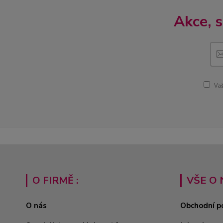
Akce, 
Vaš
O FIRMĚ :
VŠE O 
O nás
Obchodní p