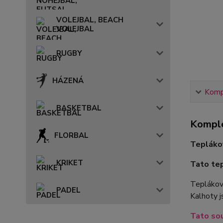
VOLEJBAL, BEACH
VOLEJBAL
RUGBY
HÁZENÁ
Kompl
BASKETBAL
Komple
FLORBAL
Tepláko
KRIKET
Tato tep
Teplákovo
PADEL
Kalhoty j
Tato sou