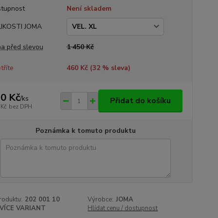
tupnost
Není skladem
LIKOSTI JOMA
a před slevou
1 450 Kč
tříte
460 Kč (
32
% sleva)
0 Kč
/
ks
Přidat do košíku
 Kč
bez DPH
Poznámka k tomuto produktu
roduktu:
202 001 10
Výrobce:
JOMA
VÍCE VARIANT
Hlídat cenu / dostupnost