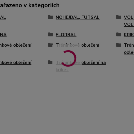
zařazeno v kategoriích
AL
NOHEJBAL, FUTSAL
VOL
VOL
ENÁ
FLORBAL
KRI
nkové oblečení
Tréninkové oblečení
Trén
oble
nkové oblečení
Tréninkové oblečení na
kriket