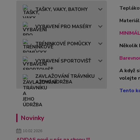
Teplákov
TAŠKY, VAKY, BATOHY
Materiá
VYBAVENÍ PRO MASÉRY
MINIMÁL
TRÉNINKOVÉ POMŮCKY
Několik 
Barevnou
VYBAVENÍ SPORTOVIŠŤ
A když s
ZAVLAŽOVÁNÍ TRÁVNÍKU
volejte 
A JEHO ÚDRŽBA
Tento ko
Novinky
10.02.2026
ADIDAS nově u nás na shopu !!!