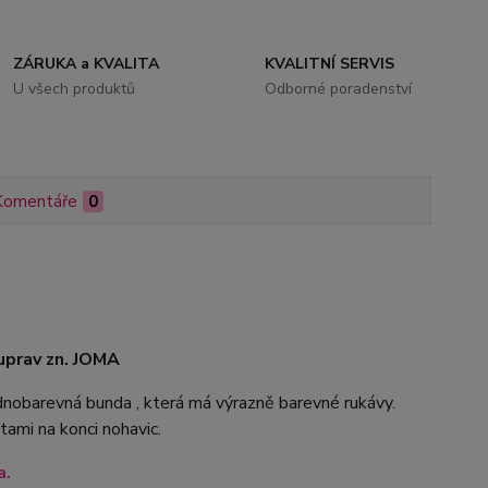
ZÁRUKA a KVALITA
KVALITNÍ SERVIS
U všech produktů
Odborné poradenství
Komentáře
0
uprav zn. JOMA
nobarevná bunda , která má výrazně barevné rukávy.
ami na konci nohavic.
a.