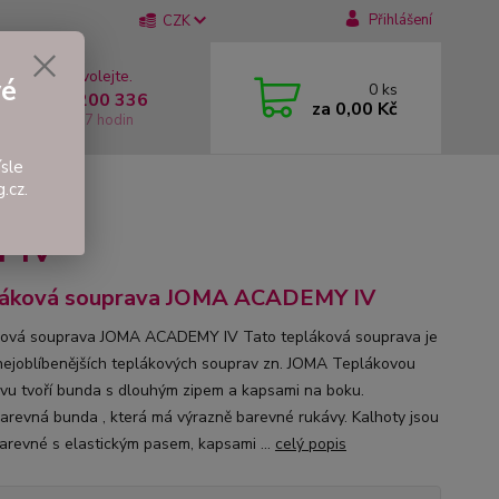
Přihlášení
CZK
 si rady? Zavolejte.
vé
0
ks
 +420 737 200 336
za
0,00 Kč
í-Pátek: 8 - 17 hodin
sle
.cz.
EMY IV
 IV
láková souprava JOMA ACADEMY IV
ová souprava JOMA ACADEMY IV Tato tepláková souprava je
nejoblíbenějších teplákových souprav zn. JOMA Teplákovou
vu tvoří bunda s dlouhým zipem a kapsami na boku.
arevná bunda , která má výrazně barevné rukávy. Kalhoty jsou
arevné s elastickým pasem, kapsami ...
celý popis