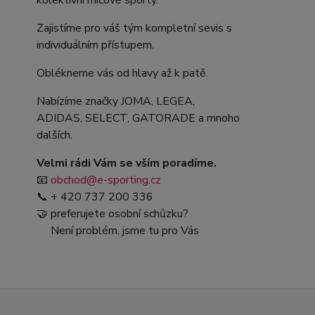
kolektivní míčové sporty.
Zajistíme pro váš tým kompletní sevis s
individuálním přístupem.
Oblékneme vás od hlavy až k patě.
Nabízíme značky JOMA, LEGEA,
ADIDAS, SELECT, GATORADE a mnoho
dalších.
Velmi rádi Vám se vším poradíme.
📧
obchod@e-sporting.cz
📞 + 420 737 200 336
🤝 preferujete osobní schůzku?
Není problém, jsme tu pro Vás