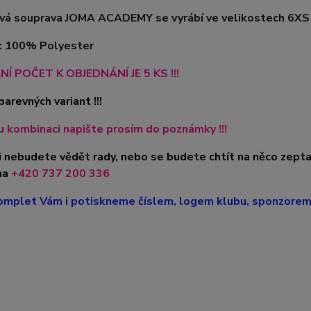
á souprava JOMA ACADEMY se vyrábí ve velikostech 6XS -
l: 100% Polyester
NÍ POČET K OBJEDNÁNÍ JE 5 KS !!!
barevných variant !!!
 kombinaci napište prosím do poznámky !!!
i nebudete vědět rady, nebo se budete chtít na něco zepta
na
+420
737 200 336
mplet Vám i potiskneme číslem, logem klubu, sponzorem, 