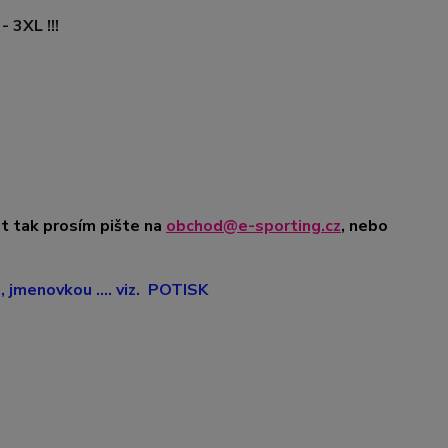
 3XL !!!
t tak prosím pište na
obchod@e-sporting.cz
, nebo
jmenovkou .... viz. POTISK