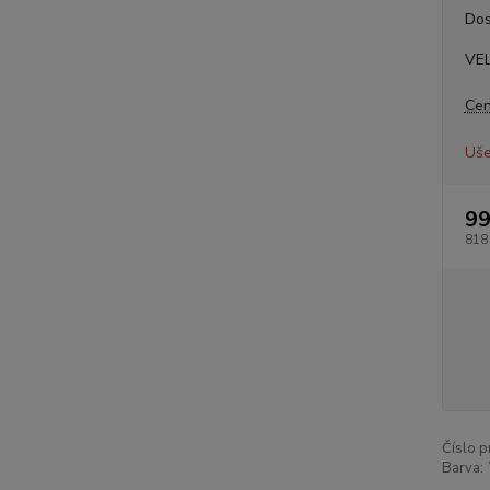
Dos
VE
Cen
Uše
99
818
Číslo p
Barva: