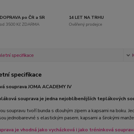
DOPRAVA po ČR a SR
14 LET NA TRHU
od 3500 Kč ZDARMA
Ověřený prodejce
etní specifikace
tní specifikace
vá souprava JOMA ACADEMY IV
láková souprava je jedna nejoblíbenějších teplákových so
u soupravu tvoří bunda s dlouhým zipem a kapsami na boku. Jed
sou jednobarevné s elastickým pasem, kapsami a širokými manžet
prava je vhodná jako vycházková i jako tréninková souprav