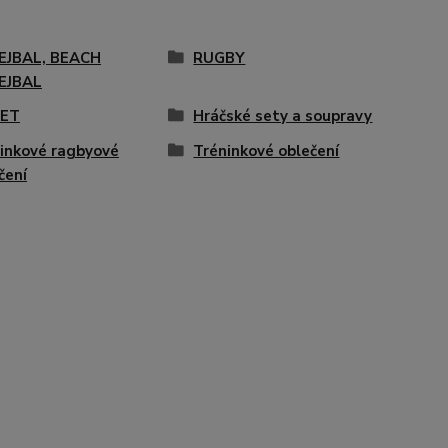
EJBAL, BEACH
RUGBY
EJBAL
KET
Hráčské sety a soupravy
inkové ragbyové
Tréninkové oblečení
čení