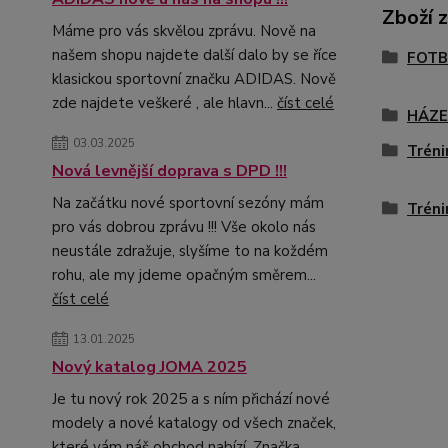
Zboží 
Máme pro vás skvělou zprávu. Nově na
našem shopu najdete další dalo by se říce
FOTB
klasickou sportovní značku ADIDAS. Nově
zde najdete veškeré , ale hlavn...
číst celé
HÁZ
03.03.2025
Tréni
Nová levnější doprava s DPD !!!
Na začátku nové sportovní sezóny mám
Tréni
pro vás dobrou zprávu !!! Vše okolo nás
neustále zdražuje, slyšíme to na koždém
rohu, ale my jdeme opačným směrem...
číst celé
13.01.2025
Nový katalog JOMA 2025
Je tu nový rok 2025 a s ním přichází nové
modely a nové katalogy od všech značek,
které vám náš obchod nabízí. Značka