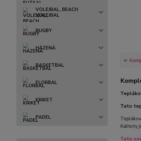
VOLEJBAL, BEACH
VOLEJBAL
RUGBY
HÁZENÁ
Kompl
BASKETBAL
Komple
FLORBAL
Tepláko
KRIKET
Tato tep
PADEL
Teplákovo
Kalhoty j
Tato sou