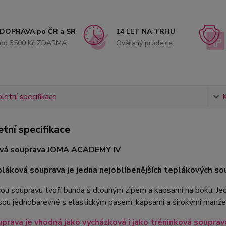
DOPRAVA po ČR a SR
14 LET NA TRHU
od 3500 Kč ZDARMA
Ověřený prodejce
etní specifikace
tní specifikace
vá souprava JOMA ACADEMY IV
láková souprava je jedna nejoblíbenějších teplákových so
u soupravu tvoří bunda s dlouhým zipem a kapsami na boku. Jed
sou jednobarevné s elastickým pasem, kapsami a širokými manžet
prava je vhodná jako vycházková i jako tréninková souprav