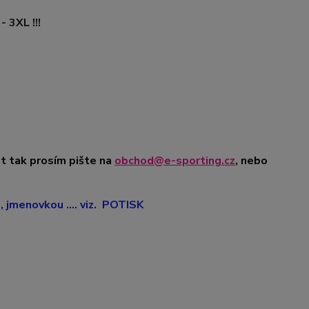
 3XL !!!
t tak prosím pište na
obchod@e-sporting.cz
, nebo
jmenovkou .... viz. POTISK