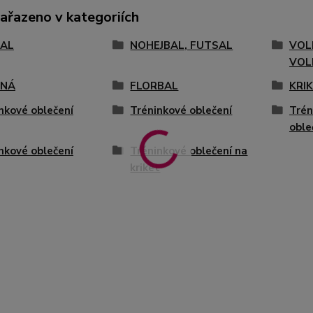
zařazeno v kategoriích
AL
NOHEJBAL, FUTSAL
VOL
VOL
ENÁ
FLORBAL
KRI
nkové oblečení
Tréninkové oblečení
Trén
oble
nkové oblečení
Tréninkové oblečení na
kriket