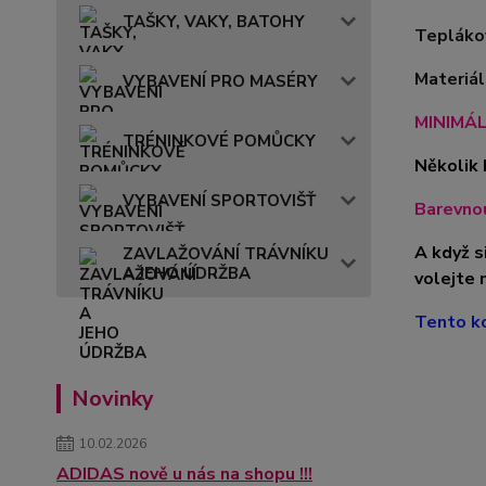
TAŠKY, VAKY, BATOHY
Teplákov
Materiá
VYBAVENÍ PRO MASÉRY
MINIMÁL
TRÉNINKOVÉ POMŮCKY
Několik 
VYBAVENÍ SPORTOVIŠŤ
Barevnou
A když s
ZAVLAŽOVÁNÍ TRÁVNÍKU
A JEHO ÚDRŽBA
volejte 
Tento ko
Novinky
10.02.2026
ADIDAS nově u nás na shopu !!!