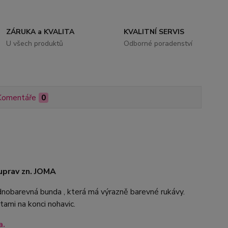
ZÁRUKA a KVALITA
KVALITNÍ SERVIS
U všech produktů
Odborné poradenství
Komentáře
0
uprav zn. JOMA
nobarevná bunda , která má výrazně barevné rukávy.
ami na konci nohavic.
a.