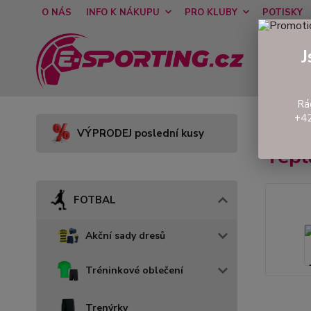
O NÁS
INFO K NÁKUPU
PRO KLUBY
POTISKY
J
Rá
+42
Úvod
VÝPRODEJ poslední kusy
Tep
FOTBAL
Akční sady dresů
Tréninkové oblečení
Trenýrky