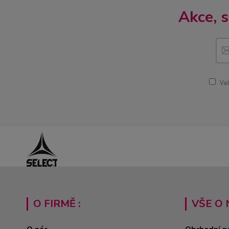
Akce, 
Vaš
O FIRMĚ :
VŠE O 