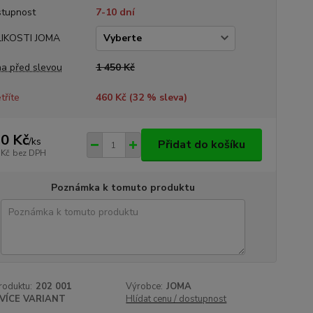
tupnost
7-10 dní
LIKOSTI JOMA
a před slevou
1 450 Kč
tříte
460 Kč (
32
% sleva)
0 Kč
/
ks
Přidat do košíku
 Kč
bez DPH
Poznámka k tomuto produktu
roduktu:
202 001
Výrobce:
JOMA
VÍCE VARIANT
Hlídat cenu / dostupnost