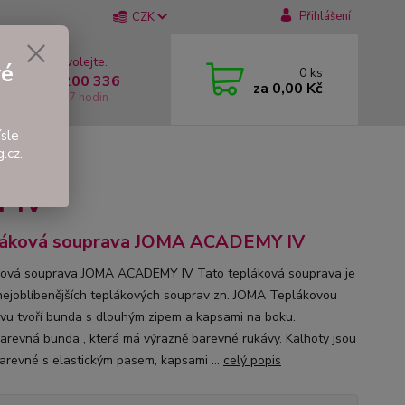
Přihlášení
CZK
 si rady? Zavolejte.
vé
0
ks
 +420 737 200 336
za
0,00 Kč
í-Pátek: 8 - 17 hodin
sle
.cz.
EMY IV
 IV
láková souprava JOMA ACADEMY IV
ová souprava JOMA ACADEMY IV Tato tepláková souprava je
nejoblíbenějších teplákových souprav zn. JOMA Teplákovou
vu tvoří bunda s dlouhým zipem a kapsami na boku.
arevná bunda , která má výrazně barevné rukávy. Kalhoty jsou
arevné s elastickým pasem, kapsami ...
celý popis