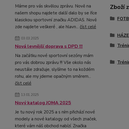
Zboží 
Máme pro vás skvělou zprávu. Nově na
našem shopu najdete další dalo by se říce
FOTB
klasickou sportovní značku ADIDAS. Nově
zde najdete veškeré , ale hlavn...
číst celé
HÁZ
03.03.2025
Tréni
Nová levnější doprava s DPD !!!
Na začátku nové sportovní sezóny mám
Tréni
pro vás dobrou zprávu !!! Vše okolo nás
neustále zdražuje, slyšíme to na koždém
rohu, ale my jdeme opačným směrem...
číst celé
13.01.2025
Nový katalog JOMA 2025
Je tu nový rok 2025 a s ním přichází nové
modely a nové katalogy od všech značek,
které vám náš obchod nabízí. Značka