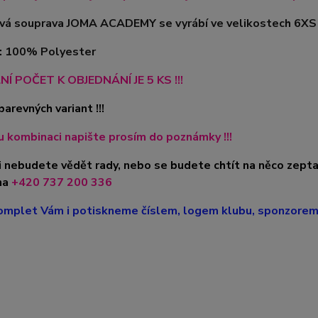
á souprava JOMA ACADEMY se vyrábí ve velikostech 6XS -
l: 100% Polyester
NÍ POČET K OBJEDNÁNÍ JE 5 KS !!!
barevných variant !!!
 kombinaci napište prosím do poznámky !!!
i nebudete vědět rady, nebo se budete chtít na něco zepta
na
+420
737 200 336
mplet Vám i potiskneme číslem, logem klubu, sponzorem, 