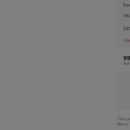
Dos
VE
Cen
Uše
99
818
Číslo p
Barva: