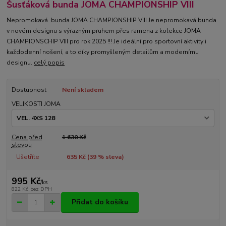
Šusťáková bunda JOMA CHAMPIONSHIP VIII
Nepromokavá bunda JOMA CHAMPIONSHIP VIII Je nepromokavá bunda
v novém designu s výrazným pruhem přes ramena z kolekce JOMA
CHAMPIONSCHIP VIII pro rok 2025 !!! Je ideální pro sportovní aktivity i
každodenní nošení, a to díky promyšleným detailům a modernímu
designu.
celý popis
Dostupnost
Není skladem
VELIKOSTI JOMA
Cena před
1 630 Kč
slevou
Ušetříte
635 Kč (
39
% sleva)
995 Kč
/
ks
822 Kč
bez DPH
Přidat do košíku