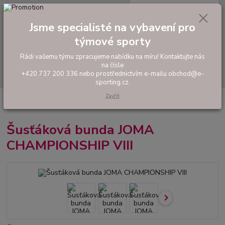
0
ks
tel: +420 737 200 336
CZK
za
0,00 Kč
Pondělí-Pátek: 8 - 17 hodin
Jsme specialisté na vybavení pro
týmové sporty
Menu
Rádi vašemu týmu zpracujeme nabídku na míru! Kontaktujte nás
na čísle
Hledat
+420 737 200 336 nebo prostřednictvím e-mailu obchod@e-
sporting.cz.
Zavřít
Úvod
FOTBAL
Oblečení do deště
Šusťáková bunda JOMA
CHAMPIONSHIP VIII
Šusťáková bunda JOMA
CHAMPIONSHIP VIII