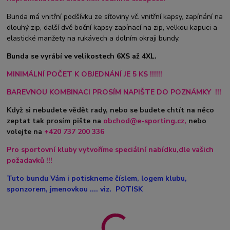
Bunda má vnitřní podšívku ze síťoviny vč. vnitřní kapsy, zapínání na
dlouhý zip, další dvě boční kapsy zapínací na zip, velkou kapuci a
elastické manžety na rukávech a dolním okraji bundy.
Bunda se vyrábí ve velikostech 6XS až 4XL.
MINIMÁLNÍ POČET K OBJEDNÁNÍ JE 5 KS !!!!!!
BAREVNOU KOMBINACI PROSÍM NAPIŠTE DO POZNÁMKY !!!
Když si nebudete vědět rady, nebo se budete chtít na něco
zeptat tak prosím pište na
obchod@e-sporting.cz
,
nebo
volejte na
+420
737 200 336
Pro sportovní kluby vytvoříme speciální nabídku,dle vašich
požadavků !!!
Tuto bundu Vám i potiskneme číslem, logem klubu,
sponzorem, jmenovkou .... viz. POTISK