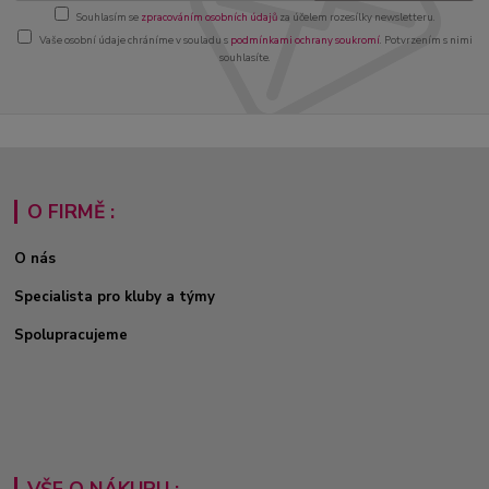
Souhlasím se
zpracováním osobních údajů
za účelem rozesílky newsletteru.
Vaše osobní údaje chráníme v souladu s
podmínkami ochrany soukromí
. Potvrzením s nimi
souhlasíte.
O FIRMĚ :
O nás
Specialista pro kluby a týmy
Spolupracujeme
VŠE O NÁKUPU :