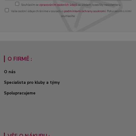
Souhlasím se
zpracováním osobních údajů
za účelem rozesílky newsletteru.
Vaše osobní údaje chráníme v souladu s
podmínkami ochrany soukromí
. Potvrzením s nimi
souhlasíte.
O FIRMĚ :
O nás
Specialista pro kluby a týmy
Spolupracujeme
VŠE O NÁKUPU :