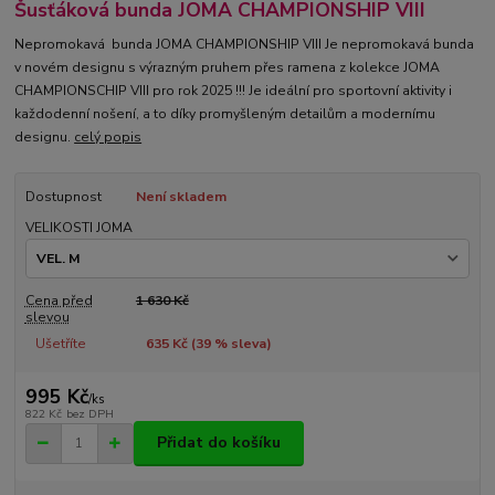
Šusťáková bunda JOMA CHAMPIONSHIP VIII
Nepromokavá bunda JOMA CHAMPIONSHIP VIII Je nepromokavá bunda
v novém designu s výrazným pruhem přes ramena z kolekce JOMA
CHAMPIONSCHIP VIII pro rok 2025 !!! Je ideální pro sportovní aktivity i
každodenní nošení, a to díky promyšleným detailům a modernímu
designu.
celý popis
Dostupnost
Není skladem
VELIKOSTI JOMA
Cena před
1 630 Kč
slevou
Ušetříte
635 Kč (
39
% sleva)
995 Kč
/
ks
822 Kč
bez DPH
Přidat do košíku