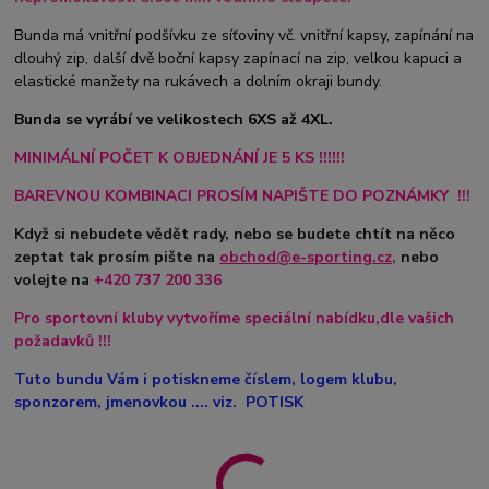
Bunda má vnitřní podšívku ze síťoviny vč. vnitřní kapsy, zapínání na
dlouhý zip, další dvě boční kapsy zapínací na zip, velkou kapuci a
elastické manžety na rukávech a dolním okraji bundy.
Bunda se vyrábí ve velikostech 6XS až 4XL.
MINIMÁLNÍ POČET K OBJEDNÁNÍ JE 5 KS !!!!!!
BAREVNOU KOMBINACI PROSÍM NAPIŠTE DO POZNÁMKY !!!
Když si nebudete vědět rady, nebo se budete chtít na něco
zeptat tak prosím pište na
obchod@e-sporting.cz
,
nebo
volejte na
+420
737 200 336
Pro sportovní kluby vytvoříme speciální nabídku,dle vašich
požadavků !!!
Tuto bundu Vám i potiskneme číslem, logem klubu,
sponzorem, jmenovkou .... viz. POTISK