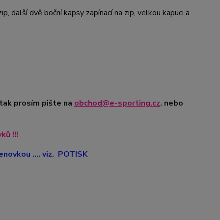
ip, další dvě boční kapsy zapínací na zip, velkou kapuci a
 tak prosím pište na
obchod@e-sporting.cz
,
nebo
ů !!!
novkou .... viz. POTISK