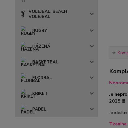
VOLEJBAL, BEACH
VOLEJBAL
RUGBY
HÁZENÁ
Kompl
BASKETBAL
Komple
FLORBAL
Nepromo
KRIKET
Je nepr
2025 !!!
PADEL
Je ideáln
Tkanina