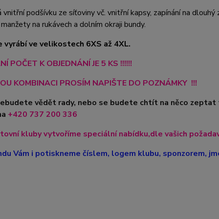
vnitřní podšívku ze síťoviny vč. vnitřní kapsy, zapínání na dlouhý z
 manžety na rukávech a dolním okraji bundy.
 vyrábí ve velikostech 6XS až 4XL.
Í POČET K OBJEDNÁNÍ JE 5 KS !!!!!!
OU KOMBINACI PROSÍM NAPIŠTE DO POZNÁMKY !!!
nebudete vědět rady, nebo se budete chtít na něco zeptat
na
+420
737 200 336
tovní kluby vytvoříme speciální nabídku,dle vašich požadavk
du Vám i potiskneme číslem, logem klubu, sponzorem, jme