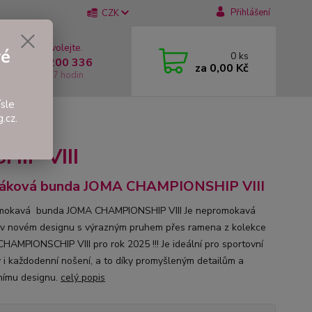
Přihlášení
CZK
 si rady? Zavolejte.
vé
0
ks
 +420 737 200 336
za
0,00 Kč
í-Pátek: 8 - 17 hodin
sle
.cz.
III
IP VIII
ťáková bunda JOMA CHAMPIONSHIP VIII
mokavá bunda JOMA CHAMPIONSHIP VIII Je nepromokavá
v novém designu s výrazným pruhem přes ramena z kolekce
HAMPIONSCHIP VIII pro rok 2025 !!! Je ideální pro sportovní
ty i každodenní nošení, a to díky promyšleným detailům a
ímu designu.
celý popis