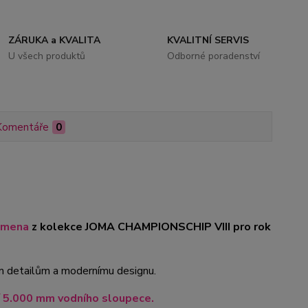
ZÁRUKA a KVALITA
KVALITNÍ SERVIS
U všech produktů
Odborné poradenství
Komentáře
0
amena
z kolekce JOMA CHAMPIONSCHIP VIII pro rok
ným detailům a modernímu designu.
í 5.000 mm vodního sloupece.