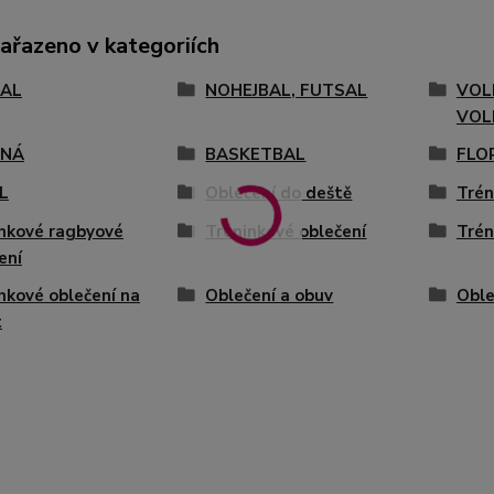
zařazeno v kategoriích
AL
NOHEJBAL, FUTSAL
VOL
VOL
ENÁ
BASKETBAL
FLO
L
Oblečení do deště
Trén
nkové ragbyové
Tréninkové oblečení
Trén
ení
nkové oblečení na
Oblečení a obuv
Oble
t