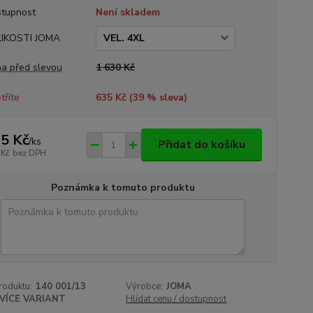
tupnost
Není skladem
LIKOSTI JOMA
a před slevou
1 630 Kč
tříte
635 Kč (
39
% sleva)
5 Kč
/
ks
Přidat do košíku
 Kč
bez DPH
Poznámka k tomuto produktu
roduktu:
140 001/13
Výrobce:
JOMA
VÍCE VARIANT
Hlídat cenu / dostupnost