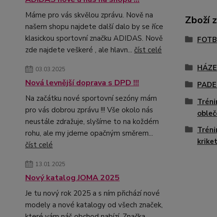
Máme pro vás skvělou zprávu. Nově na
Zboží 
našem shopu najdete další dalo by se říce
klasickou sportovní značku ADIDAS. Nově
FOTB
zde najdete veškeré , ale hlavn...
číst celé
HÁZ
03.03.2025
Nová levnější doprava s DPD !!!
PADE
Na začátku nové sportovní sezóny mám
Tréni
pro vás dobrou zprávu !!! Vše okolo nás
obleč
neustále zdražuje, slyšíme to na koždém
Tréni
rohu, ale my jdeme opačným směrem...
krike
číst celé
13.01.2025
Nový katalog JOMA 2025
Je tu nový rok 2025 a s ním přichází nové
modely a nové katalogy od všech značek,
které vám náš obchod nabízí. Značka