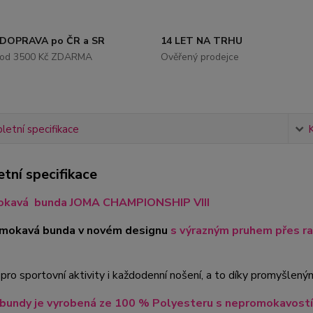
DOPRAVA po ČR a SR
14 LET NA TRHU
od 3500 Kč ZDARMA
Ověřený prodejce
etní specifikace
tní specifikace
kavá bunda JOMA CHAMPIONSHIP VIII
omokavá bunda v novém designu
s výrazným pruhem přes r
í pro sportovní aktivity i každodenní nošení, a to díky promyšle
 bundy je vyrobená ze 100 % Polyesteru s nepromokavost