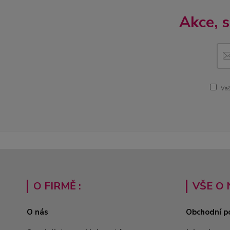
Akce, 
Vaš
O FIRMĚ :
VŠE O 
O nás
Obchodní p