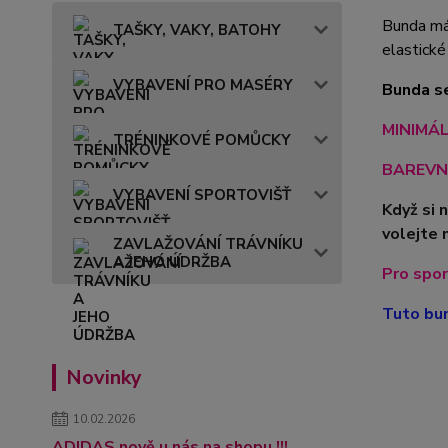
Bunda má 
TAŠKY, VAKY, BATOHY
elastické
VYBAVENÍ PRO MASÉRY
Bunda se
MINIMÁLN
TRÉNINKOVÉ POMŮCKY
BAREVN
VYBAVENÍ SPORTOVIŠŤ
Když si 
volejte 
ZAVLAŽOVÁNÍ TRÁVNÍKU
A JEHO ÚDRŽBA
Pro spor
Tuto bun
Novinky
10.02.2026
ADIDAS nově u nás na shopu !!!