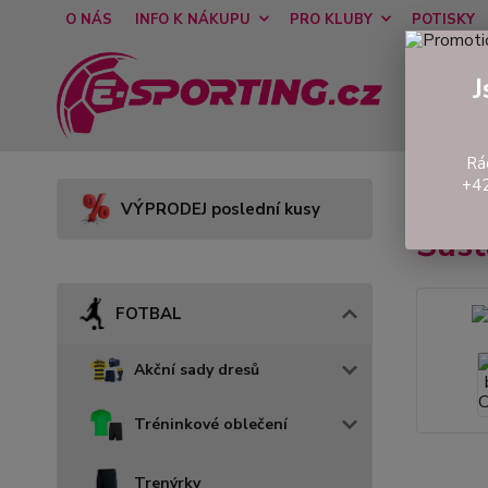
O NÁS
INFO K NÁKUPU
PRO KLUBY
POTISKY
J
Rá
+42
Úvod
VÝPRODEJ poslední kusy
Šusť
FOTBAL
Akční sady dresů
Tréninkové oblečení
Trenýrky