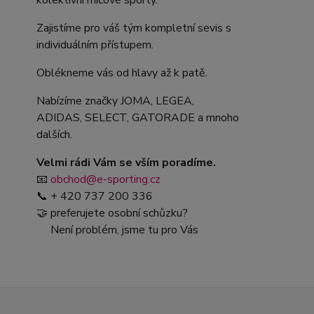
kolektivní míčové sporty.
Zajistíme pro váš tým kompletní sevis s
individuálním přístupem.
Oblékneme vás od hlavy až k patě.
Nabízíme značky JOMA, LEGEA,
ADIDAS, SELECT, GATORADE a mnoho
dalších.
Velmi rádi Vám se vším poradíme.
📧
obchod@e-sporting.cz
📞 + 420 737 200 336
🤝 preferujete osobní schůzku?
Není problém, jsme tu pro Vás