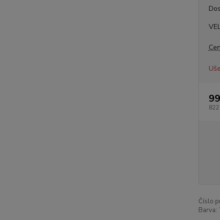
Dos
VE
Cen
Uše
99
822
Číslo p
Barva: