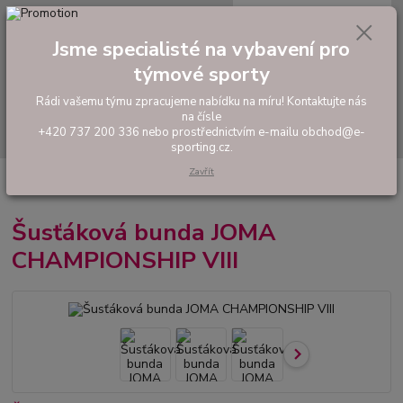
0
ks
tel: +420 737 200 336
CZK
za
0,00 Kč
Pondělí-Pátek: 8 - 17 hodin
Jsme specialisté na vybavení pro
týmové sporty
Menu
Rádi vašemu týmu zpracujeme nabídku na míru! Kontaktujte nás
na čísle
Hledat
+420 737 200 336 nebo prostřednictvím e-mailu obchod@e-
sporting.cz.
Zavřít
Úvod
FOTBAL
Oblečení do deště
Šusťáková bunda JOMA
CHAMPIONSHIP VIII
Šusťáková bunda JOMA
CHAMPIONSHIP VIII