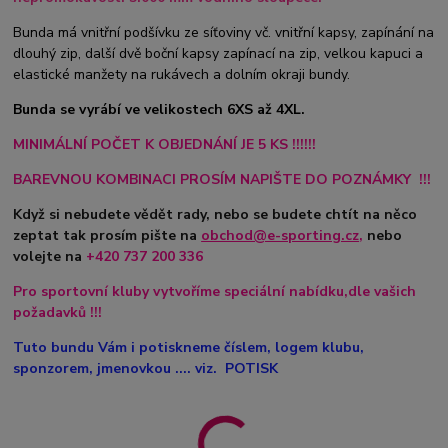
Bunda má vnitřní podšívku ze síťoviny vč. vnitřní kapsy, zapínání na
dlouhý zip, další dvě boční kapsy zapínací na zip, velkou kapuci a
elastické manžety na rukávech a dolním okraji bundy.
Bunda se vyrábí ve velikostech 6XS až 4XL.
MINIMÁLNÍ POČET K OBJEDNÁNÍ JE 5 KS !!!!!!
BAREVNOU KOMBINACI PROSÍM NAPIŠTE DO POZNÁMKY !!!
Když si nebudete vědět rady, nebo se budete chtít na něco
zeptat tak prosím pište na
obchod@e-sporting.cz
,
nebo
volejte na
+420
737 200 336
Pro sportovní kluby vytvoříme speciální nabídku,dle vašich
požadavků !!!
Tuto bundu Vám i potiskneme číslem, logem klubu,
sponzorem, jmenovkou .... viz. POTISK