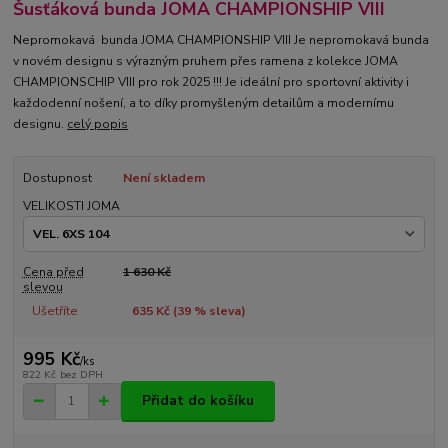
Šusťáková bunda JOMA CHAMPIONSHIP VIII
Nepromokavá bunda JOMA CHAMPIONSHIP VIII Je nepromokavá bunda
v novém designu s výrazným pruhem přes ramena z kolekce JOMA
CHAMPIONSCHIP VIII pro rok 2025 !!! Je ideální pro sportovní aktivity i
každodenní nošení, a to díky promyšleným detailům a modernímu
designu.
celý popis
Dostupnost
Není skladem
VELIKOSTI JOMA
Cena před
1 630 Kč
slevou
Ušetříte
635 Kč (
39
% sleva)
995 Kč
/
ks
822 Kč
bez DPH
Přidat do košíku