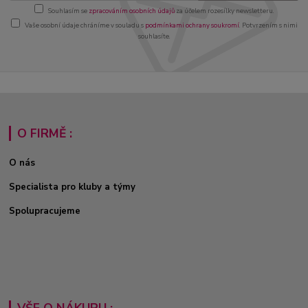
Souhlasím se
zpracováním osobních údajů
za účelem rozesílky newsletteru.
Vaše osobní údaje chráníme v souladu s
podmínkami ochrany soukromí
. Potvrzením s nimi
souhlasíte.
O FIRMĚ :
O nás
Specialista pro kluby a týmy
Spolupracujeme
VŠE O NÁKUPU :