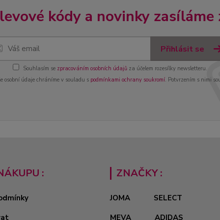
slevové kódy a novinky zasíláme
Přihlásit se
Souhlasím se
zpracováním osobních údajů
za účelem rozesílky newsletteru.
e osobní údaje chráníme v souladu s
podmínkami ochrany soukromí
. Potvrzením s nimi so
NÁKUPU :
ZNAČKY :
odmínky
JOMA
SELECT
vat
MEVA
ADIDAS