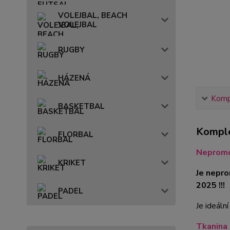
VOLEJBAL, BEACH
VOLEJBAL
RUGBY
HÁZENÁ
Kompl
BASKETBAL
Komple
FLORBAL
Nepromo
KRIKET
Je nepr
2025 !!!
PADEL
Je ideáln
Tkanina