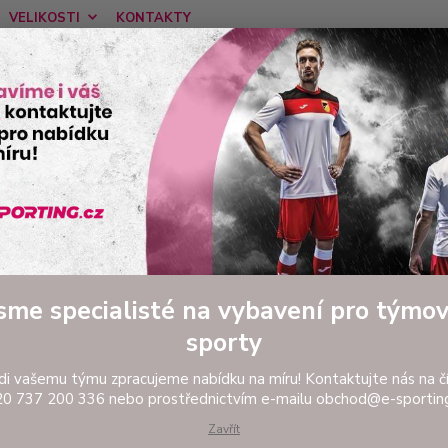
VELIKOSTI
KONTAKTY
Nevíte
Hledat
tel:
Ponděl
FOTBAL
Oblečení do deště
Šusťáková bunda JOMA CHAMPIONSHIP V
áková bunda JOMA CHAMPIONSH
Šus
Nepro
sme specialisté na vybavení pro týmo
bunda 
sporty
JOMA C
aktivi
di vašemu týmu zpracujeme nabídku na míru! Kontaktujte nás na čí
modern
0 737 200 336 nebo prostřednictvím e-mailu obchod@e-sporting
Zavřít