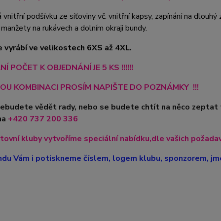
vnitřní podšívku ze síťoviny vč. vnitřní kapsy, zapínání na dlouhý z
 manžety na rukávech a dolním okraji bundy.
 vyrábí ve velikostech 6XS až 4XL.
Í POČET K OBJEDNÁNÍ JE 5 KS !!!!!!
OU KOMBINACI PROSÍM NAPIŠTE DO POZNÁMKY !!!
nebudete vědět rady, nebo se budete chtít na něco zeptat
na
+420
737 200 336
tovní kluby vytvoříme speciální nabídku,dle vašich požadavk
du Vám i potiskneme číslem, logem klubu, sponzorem, jme