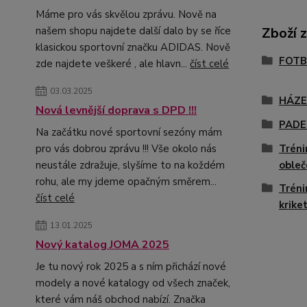
Máme pro vás skvělou zprávu. Nově na
Zboží 
našem shopu najdete další dalo by se říce
klasickou sportovní značku ADIDAS. Nově
FOTB
zde najdete veškeré , ale hlavn...
číst celé
03.03.2025
HÁZ
Nová levnější doprava s DPD !!!
PADE
Na začátku nové sportovní sezóny mám
Tréni
pro vás dobrou zprávu !!! Vše okolo nás
obleč
neustále zdražuje, slyšíme to na koždém
rohu, ale my jdeme opačným směrem...
Tréni
číst celé
krike
13.01.2025
Nový katalog JOMA 2025
Je tu nový rok 2025 a s ním přichází nové
modely a nové katalogy od všech značek,
které vám náš obchod nabízí. Značka