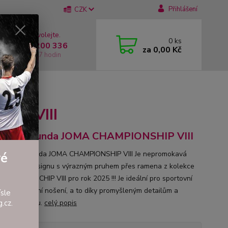
Přihlášení
CZK
 si rady? Zavolejte.
0
ks
 +420 737 200 336
za
0,00 Kč
í-Pátek: 8 - 17 hodin
III
IP VIII
ťáková bunda JOMA CHAMPIONSHIP VIII
mokavá bunda JOMA CHAMPIONSHIP VIII Je nepromokavá
vé
v novém designu s výrazným pruhem přes ramena z kolekce
HAMPIONSCHIP VIII pro rok 2025 !!! Je ideální pro sportovní
ty i každodenní nošení, a to díky promyšleným detailům a
sle
ímu designu.
celý popis
.cz.