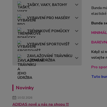
TAŠKY, VAKY, BATOHY
Bunda má 
elastické
VYBAVENÍ PRO MASÉRY
Bunda se
TRÉNINKOVÉ POMŮCKY
MINIMÁLN
BAREVN
VYBAVENÍ SPORTOVIŠŤ
Když si 
ZAVLAŽOVÁNÍ TRÁVNÍKU
volejte 
A JEHO ÚDRŽBA
Pro spor
Tuto bun
Novinky
10.02.2026
ADIDAS nově u nás na shopu !!!