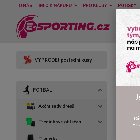
O NÁS
INFO K NÁKUPU
PRO KLUBY
POTISKY
Úvod
VÝPRODEJ poslední kusy
Šusť
FOTBAL
J
Akční sady dresů
Rá
Tréninkové oblečení
+42
Trenýrky