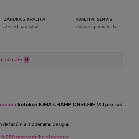
ZÁRUKA a KVALITA
KVALITNÍ SERVIS
U všech produktů
Odborné poradenství
Komentáře
0
amena
z kolekce JOMA CHAMPIONSCHIP VIII pro rok
ným detailům a modernímu designu.
í 5.000 mm vodního sloupece.