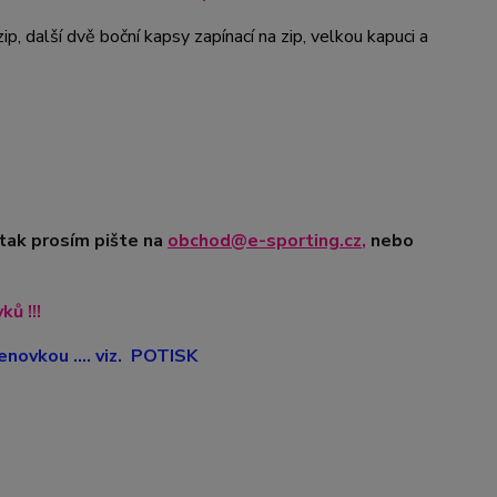
ip, další dvě boční kapsy zapínací na zip, velkou kapuci a
 tak prosím pište na
obchod@e-sporting.cz
,
nebo
ů !!!
novkou .... viz. POTISK