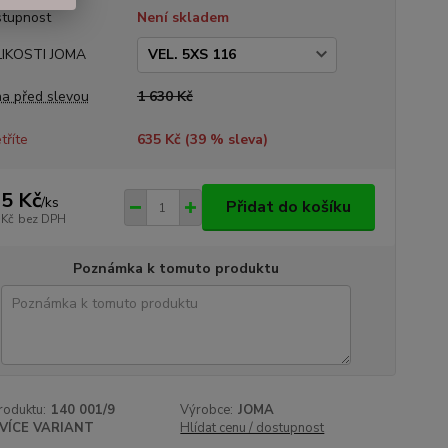
tupnost
Není skladem
LIKOSTI JOMA
a před slevou
1 630 Kč
tříte
635 Kč (
39
% sleva)
5 Kč
/
ks
Přidat do košíku
 Kč
bez DPH
Poznámka k tomuto produktu
roduktu:
140 001/9
Výrobce:
JOMA
VÍCE VARIANT
Hlídat cenu / dostupnost