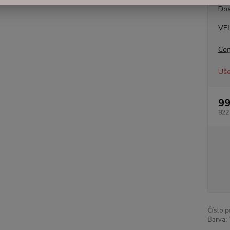
Dos
VE
Cen
Uše
99
822
Číslo p
Barva: