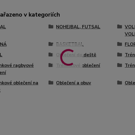
zařazeno v kategoriích
AL
NOHEJBAL, FUTSAL
VOL
VOL
ENÁ
BASKETBAL
FLO
L
Oblečení do deště
Trén
nkové ragbyové
Tréninkové oblečení
Trén
ení
nkové oblečení na
Oblečení a obuv
Oble
t