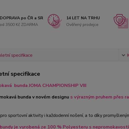
DOPRAVA po ČR a SR
14 LET NA TRHU
od 3500 Kč ZDARMA
Ověřený prodejce
etní specifikace
tní specifikace
kavá bunda JOMA CHAMPIONSHIP VIII
omokavá bunda v novém designu
s výrazným pruhem přes r
í pro sportovní aktivity i každodenní nošení, a to díky promyšle
 bundy je vyrobená ze 100 % Polyesteru s nepromokavost