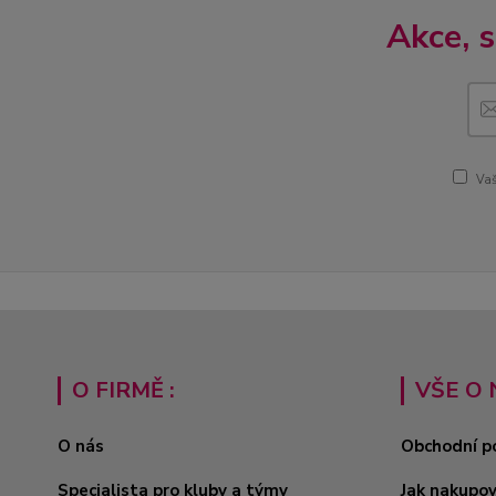
Akce, 
Vaš
O FIRMĚ :
VŠE O 
O nás
Obchodní p
Specialista pro kluby a týmy
Jak nakupo