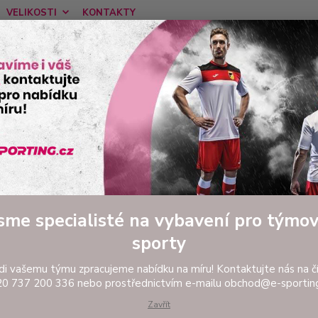
VELIKOSTI
KONTAKTY
Nevíte
Hledat
tel:
Ponděl
ovinky
VÝSLEDKOVÉ TABULE DERBY + 2 sady dresů LEGEA ZDARMA !!
LEDKOVÉ TABULE DERBY + 2 s
sme specialisté na vybavení pro týmo
1
sporty
ejoblíbenější časomíra určená převážně pro amatérské kluby. K tét
tové dálkové ovládání s dosahem až 100 metrů. Koupí této výsl
di vašemu týmu zpracujeme nabídku na míru! Kontaktujte nás na čí
ada obsahuje dres + trenky . Stulpny lze zakoupit za á 105 Kč
0 737 200 336 nebo prostřednictvím e-mailu obchod@e-sporting
Zavřít
ě dotazů prosím pište na
obchod@e-sporting.cz
, nebo volejte n