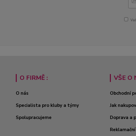
Vaš
O FIRMĚ :
VŠE O 
O nás
Obchodní p
Specialista pro kluby a týmy
Jak nakupo
Spolupracujeme
Doprava a 
Reklamační