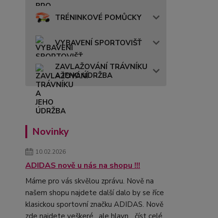
TRÉNINKOVÉ POMŮCKY
VYBAVENÍ SPORTOVIŠŤ
ZAVLAŽOVÁNÍ TRÁVNÍKU
A JEHO ÚDRŽBA
Novinky
10.02.2026
ADIDAS nově u nás na shopu !!!
Máme pro vás skvělou zprávu. Nově na
našem shopu najdete další dalo by se říce
klasickou sportovní značku ADIDAS. Nově
zde najdete veškeré , ale hlavn...
číst celé