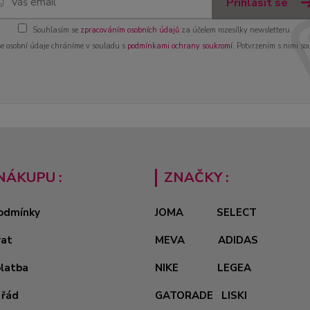
Přihlásit se
Souhlasím se
zpracováním osobních údajů
za účelem rozesílky newsletteru.
e osobní údaje chráníme v souladu s
podmínkami ochrany soukromí
. Potvrzením s nimi so
NÁKUPU :
ZNAČKY :
odmínky
JOMA
SELECT
vat
MEVA
ADIDAS
platba
NIKE
LEGEA
 řád
GATORADE
LISKI