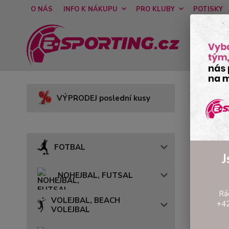
O NÁS
INFO K NÁKUPU
PRO KLUBY
POTISKY
Úvod
N
VÝPRODEJ poslední kusy
VÝS
!!!
FOTBAL
J
10.10.202
NOHEJBAL, FUTSAL
Toto je n
V,bezdrá
Rá
VOLEJBAL, BEACH
MONACO. S
+42
VOLEJBAL
V případ