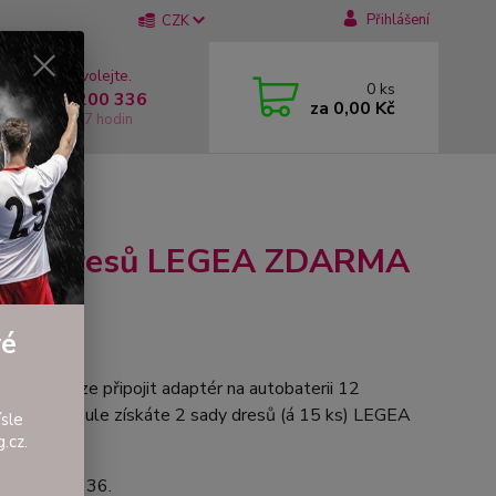
Přihlášení
CZK
 si rady? Zavolejte.
0
ks
 +420 737 200 336
za
0,00 Kč
í-Pátek: 8 - 17 hodin
!
ady dresů LEGEA ZDARMA
vé
o tabuli lze připojit adaptér na autobaterii 12
edkové tabule získáte 2 sady dresů (á 15 ks) LEGEA
sle
 / pár.
.cz.
a 737 200 336.