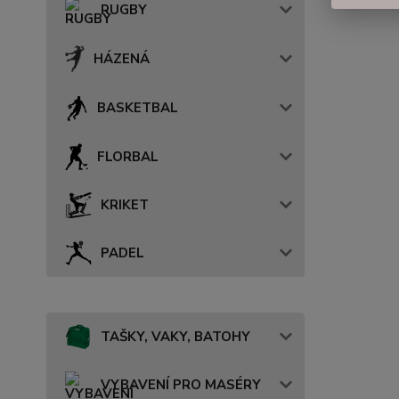
RUGBY
HÁZENÁ
BASKETBAL
FLORBAL
KRIKET
PADEL
TAŠKY, VAKY, BATOHY
VYBAVENÍ PRO MASÉRY