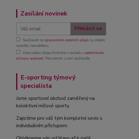
Zasílání novinek
Přihlásit se
Souhlasím se
zpracováním osobních údajů
za účelem
rozesílky newsletteru.
Vaše osobní údaje chráníme v souladu s
podmínkami
ochrany soukromí
. Potvrzením s nimi souhlasíte.
E-sporting týmový
specialista
Jsme sportovní obchod zaměřený na
kolektivní míčové sporty.
Zajistíme pro váš tým kompletní sevis s
individuálním přístupem.
Oblékneme vás od hlavy až k patě.