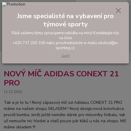
0
ks
tel: +420 737 200 336
CZK
za
0,00 Kč
Pondělí-Pátek: 8 - 17 hodin
Jsme specialisté na vybavení pro
týmové sporty
Menu
Rádi vašemu týmu zpracujeme nabídku na míru! Kontaktujte nás
na čísle
Hledat
+420 737 200 336 nebo prostřednictvím e-mailu obchod@e-
sporting.cz.
Zavřít
Úvod
Novinky
NOVÝ MÍČ ADIDAS CONEXT 21 PRO
NOVÝ MÍČ ADIDAS CONEXT 21
PRO
11.12.2020
Tak a je to tu ! Nový zápasový míč od Adidasu CONEXT 21 PRO
máme na našem shopu SKLADEM ! Nový design,nová konstrukce,
prostě bomba. Jestli ještě nemáte dárek pro milovníky fotbalu, tak
už nemusíte nic hledat a stačí pouze pár kliků u nás na shopu. Míč
máme skladem !!!