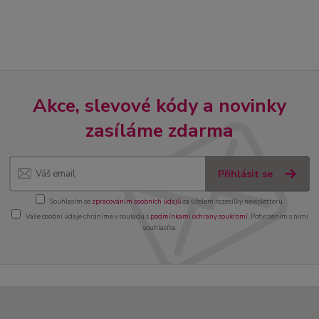
Akce, slevové kódy a novinky
zasíláme zdarma
Přihlásit se
Souhlasím se
zpracováním osobních údajů
za účelem rozesílky newsletteru.
Vaše osobní údaje chráníme v souladu s
podmínkami ochrany soukromí
. Potvrzením s nimi
souhlasíte.