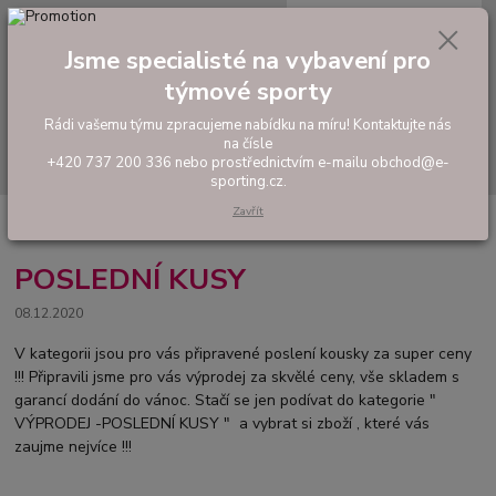
0
ks
tel: +420 737 200 336
CZK
za
0,00 Kč
Pondělí-Pátek: 8 - 17 hodin
Jsme specialisté na vybavení pro
týmové sporty
Menu
Rádi vašemu týmu zpracujeme nabídku na míru! Kontaktujte nás
na čísle
Hledat
+420 737 200 336 nebo prostřednictvím e-mailu obchod@e-
sporting.cz.
Zavřít
Úvod
Novinky
POSLEDNÍ KUSY
POSLEDNÍ KUSY
08.12.2020
V kategorii jsou pro vás připravené poslení kousky za super ceny
!!! Připravili jsme pro vás výprodej za skvělé ceny, vše skladem s
garancí dodání do vánoc. Stačí se jen podívat do kategorie "
VÝPRODEJ -POSLEDNÍ KUSY " a vybrat si zboží , které vás
zaujme nejvíce !!!