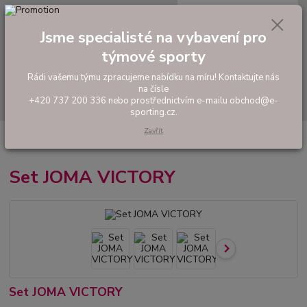
0
ks
tel: +420 737 200 336
CZK
za
0,00 Kč
Pondělí-Pátek: 8 - 17 hodin
Jsme specialisté na vybavení pro
týmové sporty
Menu
Rádi vašemu týmu zpracujeme nabídku na míru! Kontaktujte nás
na čísle
Hledat
+420 737 200 336 nebo prostřednictvím e-mailu obchod@e-
sporting.cz.
Zavřít
Úvod
FOTBAL
Tréninkové oblečení
Hráčské sady a dresy
Set
JOMA VICTORY
Set JOMA VICTORY
Set JOMA VICTORY