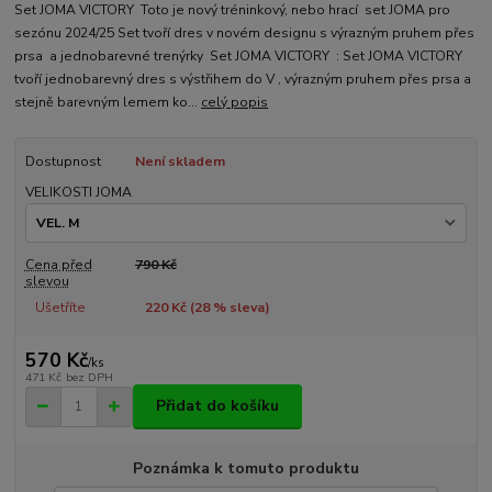
Set JOMA VICTORY Toto je nový tréninkový, nebo hrací set JOMA pro
sezónu 2024/25 Set tvoří dres v novém designu s výrazným pruhem přes
prsa a jednobarevné trenýrky Set JOMA VICTORY : Set JOMA VICTORY
tvoří jednobarevný dres s výstřihem do V , výrazným pruhem přes prsa a
stejně barevným lemem ko...
celý popis
Dostupnost
Není skladem
VELIKOSTI JOMA
Cena před
790 Kč
slevou
Ušetříte
220 Kč (
28
% sleva)
570 Kč
/
ks
471 Kč
bez DPH
Přidat do košíku
Poznámka k tomuto produktu