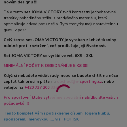
novém designu !!!
Dále tento
set JOMA VICTORY
tvoří kontrastní jednobarevné
trenýrky pohodlného střihu z prodyšného materiálu, který
optimalizuje odvod potu z těla. Tyto trenýrky mají nastavitelnou
gumu v pase.
Celý tento set JOMA VICTORY je vyroben z lehké tkaniny
odolné proti roztržení, což prodlužuje její životnost.
Set JOMA VICTORY se vyrábí ve vel. 6XS - 3XL
MINIMÁLNÍ POČET K OBJEDNÁNÍ JE 5 KS !!!!!!
Když si nebudete vědět rady, nebo se budete chtít na něco
zeptat tak prosím pište na
obchod@e-sporting.cz
, nebo
volejte na
+420
737 200 336
Pro sportovní kluby vytvoříme speciální nabídku,dle vašich
požadavků !!!
Tento komplet Vám i potiskneme číslem, logem klubu,
sponzorem, jmenovkou .... viz. POTISK