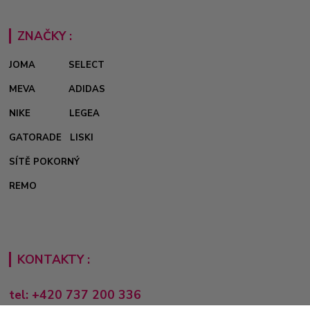
ZNAČKY :
JOMA
SELECT
MEVA
ADIDAS
NIKE
LEGEA
GATORADE
LISKI
SÍTĚ POKORNÝ
REMO
KONTAKTY :
tel: +420 737 200 336
Pondělí-Pátek: 8 - 17 hodin