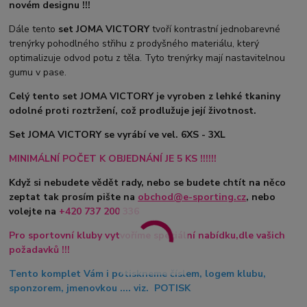
novém designu !!!
Dále tento
set JOMA VICTORY
tvoří kontrastní jednobarevné
trenýrky pohodlného střihu z prodyšného materiálu, který
optimalizuje odvod potu z těla. Tyto trenýrky mají nastavitelnou
gumu v pase.
Celý tento set JOMA VICTORY je vyroben z lehké tkaniny
odolné proti roztržení, což prodlužuje její životnost.
Set JOMA VICTORY se vyrábí ve vel. 6XS - 3XL
MINIMÁLNÍ POČET K OBJEDNÁNÍ JE 5 KS !!!!!!
Když si nebudete vědět rady, nebo se budete chtít na něco
zeptat tak prosím pište na
obchod@e-sporting.cz
, nebo
volejte na
+420
737 200 336
Pro sportovní kluby vytvoříme speciální nabídku,dle vašich
požadavků !!!
Tento komplet Vám i potiskneme číslem, logem klubu,
sponzorem, jmenovkou .... viz. POTISK