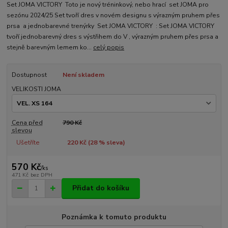
Set JOMA VICTORY Toto je nový tréninkový, nebo hrací set JOMA pro
sezónu 2024/25 Set tvoří dres v novém designu s výrazným pruhem přes
prsa a jednobarevné trenýrky Set JOMA VICTORY : Set JOMA VICTORY
tvoří jednobarevný dres s výstřihem do V , výrazným pruhem přes prsa a
stejně barevným lemem ko...
celý popis
Dostupnost
Není skladem
VELIKOSTI JOMA
Cena před
790 Kč
slevou
Ušetříte
220 Kč (
28
% sleva)
570 Kč
/
ks
471 Kč
bez DPH
Přidat do košíku
Poznámka k tomuto produktu