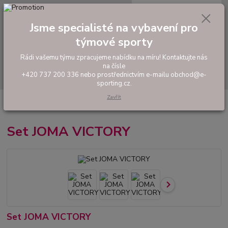
0
ks
tel: +420 737 200 336
CZK
za
0,00 Kč
Pondělí-Pátek: 8 - 17 hodin
Jsme specialisté na vybavení pro
týmové sporty
Menu
Rádi vašemu týmu zpracujeme nabídku na míru! Kontaktujte nás
na čísle
Hledat
+420 737 200 336 nebo prostřednictvím e-mailu obchod@e-
sporting.cz.
Zavřít
Úvod
FOTBAL
Tréninkové oblečení
Hráčské sady a dresy
Set
JOMA VICTORY
Set JOMA VICTORY
Set JOMA VICTORY