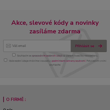
Akce, slevové kódy a novinky
zasíláme zdarma
Přihlásit se
Souhlasím se
zpracováním osobních údajů
za účelem rozesílky newsletteru.
Vaše osobní údaje chráníme v souladu s
podmínkami ochrany soukromí
. Potvrzením s nimi
souhlasíte.
O FIRMĚ :
O nás