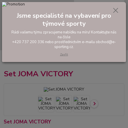
0
ks
tel: +420 737 200 336
CZK
za
0,00 Kč
Pondělí-Pátek: 8 - 17 hodin
Jsme specialisté na vybavení pro
týmové sporty
Menu
Rádi vašemu týmu zpracujeme nabídku na míru! Kontaktujte nás
na čísle
Hledat
+420 737 200 336 nebo prostřednictvím e-mailu obchod@e-
sporting.cz.
Zavřít
Úvod
FOTBAL
Tréninkové oblečení
Hráčské sady a dresy
Set
JOMA VICTORY
Set JOMA VICTORY
Set JOMA VICTORY