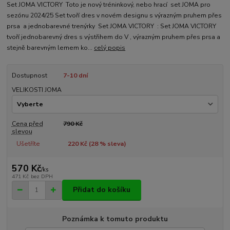
Set JOMA VICTORY Toto je nový tréninkový, nebo hrací set JOMA pro
sezónu 2024/25 Set tvoří dres v novém designu s výrazným pruhem přes
prsa a jednobarevné trenýrky Set JOMA VICTORY : Set JOMA VICTORY
tvoří jednobarevný dres s výstřihem do V , výrazným pruhem přes prsa a
stejně barevným lemem ko...
celý popis
Dostupnost
7-10 dní
VELIKOSTI JOMA
Cena před
790 Kč
slevou
Ušetříte
220 Kč (
28
% sleva)
570 Kč
/
ks
471 Kč
bez DPH
Přidat do košíku
Poznámka k tomuto produktu