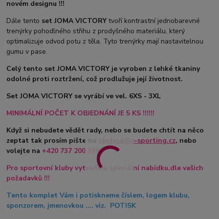
novém designu !!!
Dále tento
set JOMA VICTORY
tvoří kontrastní jednobarevné
trenýrky pohodlného střihu z prodyšného materiálu, který
optimalizuje odvod potu z těla. Tyto trenýrky mají nastavitelnou
gumu v pase.
Celý tento set JOMA VICTORY je vyroben z lehké tkaniny
odolné proti roztržení, což prodlužuje její životnost.
Set JOMA VICTORY se vyrábí ve vel. 6XS - 3XL
MINIMÁLNÍ POČET K OBJEDNÁNÍ JE 5 KS !!!!!!
Když si nebudete vědět rady, nebo se budete chtít na něco
zeptat tak prosím pište na
obchod@e-sporting.cz
, nebo
volejte na
+420
737 200 336
Pro sportovní kluby vytvoříme speciální nabídku,dle vašich
požadavků !!!
Tento komplet Vám i potiskneme číslem, logem klubu,
sponzorem, jmenovkou .... viz. POTISK