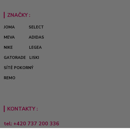
ZNAČKY :
JOMA
SELECT
MEVA
ADIDAS
NIKE
LEGEA
GATORADE
LISKI
SÍTĚ POKORNÝ
REMO
KONTAKTY :
tel: +420 737 200 336
Pondělí-Pátek: 8 - 17 hodin