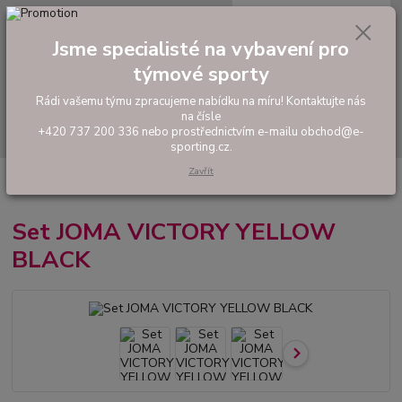
0
ks
tel: +420 737 200 336
CZK
za
0,00 Kč
Pondělí-Pátek: 8 - 17 hodin
Jsme specialisté na vybavení pro
týmové sporty
Menu
Rádi vašemu týmu zpracujeme nabídku na míru! Kontaktujte nás
na čísle
Hledat
+420 737 200 336 nebo prostřednictvím e-mailu obchod@e-
sporting.cz.
Zavřít
Úvod
FOTBAL
Tréninkové oblečení
Hráčské sady a dresy
Set
JOMA VICTORY YELLOW BLACK
Set JOMA VICTORY YELLOW
BLACK