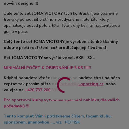
novém designu !!!
Dále tento
set JOMA VICTORY
tvoří kontrastní jednobarevné
trenýrky pohodlného střihu z prodyšného materiálu, který
optimalizuje odvod potu z těla. Tyto trenýrky mají nastavitelnou
gumu v pase.
Celý tento set JOMA VICTORY je vyroben z lehké tkaniny
odolné proti roztržení, což prodlužuje její životnost.
Set JOMA VICTORY se vyrábí ve vel. 6XS - 3XL
MINIMÁLNÍ POČET K OBJEDNÁNÍ JE 5 KS !!!!!!
Když si nebudete vědět rady, nebo se budete chtít na něco
zeptat tak prosím pište na
obchod@e-sporting.cz
, nebo
volejte na
+420
737 200 336
Pro sportovní kluby vytvoříme speciální nabídku,dle vašich
požadavků !!!
Tento komplet Vám i potiskneme číslem, logem klubu,
sponzorem, jmenovkou .... viz. POTISK