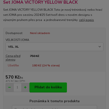
Set JOMA VICTORY YELLOW BLACK
Set JOMA VICTORY YELLOW BLACK Toto je nový tréninkový, nebo hrací
set JOMA pro sezónu 2024/25 Set tvoří dres v novém designu s
výrazným pruhem přes prsa a jednobarevné trenýrky
celý popis
Dostupnost
Není skladem
VELIKOSTI JOMA
Cena před
750 Kč
slevou
Ušetříte
180 Kč (
24
% sleva)
570 Kč
/
ks
471 Kč
bez DPH
Přidat do košíku
Poznámka k tomuto produktu