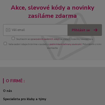
Akce, slevové kódy a novinky
zasíláme zdarma
Přihlásit se
Souhlasím se
zpracováním osobních údajů
za účelem rozesílky newsletteru.
Vaše osobní údaje chráníme v souladu s
podmínkami ochrany soukromí
. Potvrzením s nimi
souhlasíte.
O FIRMĚ :
O nás
Specialista pro kluby a týmy