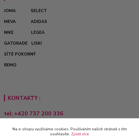
JOMA
SELECT
MEVA
ADIDAS
NIKE
LEGEA
GATORADE
LISKI
SÍTĚ POKORNÝ
REMO
KONTAKTY :
tel: +420 737 200 336
Pondělí-Pátek: 8 - 17 hodin
Na e-shopu využíváme cookies. Používáním našich stránek s tím
obchod@e-sporting.cz
souhlasíte.
Zjistit více