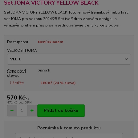
Set JOMA VICTORY YELLOW BLACK
Set JOMA VICTORY YELLOW BLACK Toto je nový tréninkový, nebo hrací
set JOMA pro sezónu 2024/25 Set tvoří dres v novém designu s
výrazným pruhem přes prsa a jednobarevné trenýrky
celý popis
Dostupnost
Není skladem
VELIKOSTI JOMA
Cena před
750 Kč
slevou
Ušetříte
180 Kč (
24
% sleva)
570 Kč
/
ks
471 Kč
bez DPH
Přidat do košíku
Poznámka k tomuto produktu