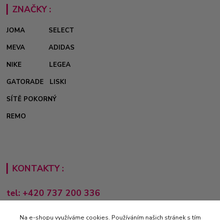
ZNAČKY :
JOMA
SELECT
MEVA
ADIDAS
NIKE
LEGEA
GATORADE
LISKI
SÍTĚ POKORNÝ
REMO
KONTAKTY :
tel: +420 737 200 336
Pondělí-Pátek: 8 - 17 hodin
Na e-shopu využíváme cookies. Používáním našich stránek s tím