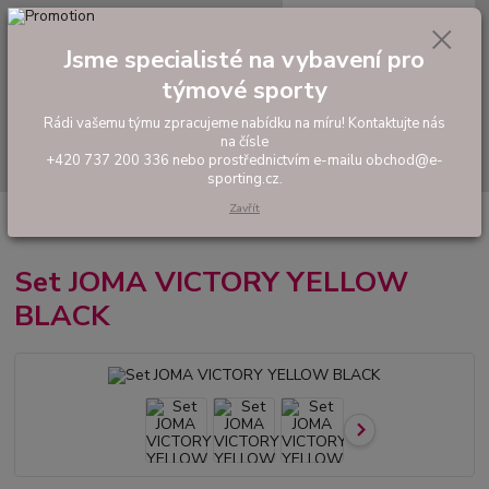
0
ks
tel: +420 737 200 336
CZK
za
0,00 Kč
Pondělí-Pátek: 8 - 17 hodin
Jsme specialisté na vybavení pro
týmové sporty
Menu
Rádi vašemu týmu zpracujeme nabídku na míru! Kontaktujte nás
na čísle
Hledat
+420 737 200 336 nebo prostřednictvím e-mailu obchod@e-
sporting.cz.
Zavřít
Úvod
FOTBAL
Tréninkové oblečení
Hráčské sady a dresy
Set
JOMA VICTORY YELLOW BLACK
Set JOMA VICTORY YELLOW
BLACK