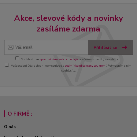
Akce, slevové kódy a novinky
zasíláme zdarma
Přihlásit se
Souhlasím se
zpracováním osobních údajů
za účelem rozesílky newsletteru.
Vaše osobní údaje chráníme v souladu s
podmínkami ochrany soukromí
. Potvrzením s nimi
souhlasíte.
O FIRMĚ :
O nás