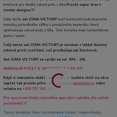
Interlock pro skvělý odvod potu z těla.
Prostě super dres v
novém designu !!!
Dále tento
set JOMA VICTORY
tvoří kontrastní jednobarevné
trenýrky pohodlného střihu z prodyšného materiálu, který
optimalizuje odvod potu z těla. Tyto trenýrky mají nastavitelnou
gumu v pase.
Celý tento set JOMA VICTORY je vyroben z lehké tkaniny
odolné proti roztržení, což prodlužuje její životnost.
Set JOMA VICTORY se vyrábí ve vel. 6XS - 3XL
MINIMÁLNÍ POČET K OBJEDNÁNÍ JE 5 KS !!!!!!
Když si nebudete vědět rady, nebo se budete chtít na něco
zeptat tak prosím pište na
obchod@e-sporting.cz
, nebo
volejte na
+420
737 200 336
Pro sportovní kluby vytvoříme speciální nabídku,dle vašich
požadavků !!!
Tento komplet Vám i potiskneme číslem, logem klubu,