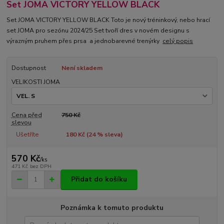
Set JOMA VICTORY YELLOW BLACK
Set JOMA VICTORY YELLOW BLACK Toto je nový tréninkový, nebo hrací
set JOMA pro sezónu 2024/25 Set tvoří dres v novém designu s
výrazným pruhem přes prsa a jednobarevné trenýrky
celý popis
Dostupnost
Není skladem
VELIKOSTI JOMA
Cena před
750 Kč
slevou
Ušetříte
180 Kč (
24
% sleva)
570 Kč
/
ks
471 Kč
bez DPH
Přidat do košíku
Poznámka k tomuto produktu