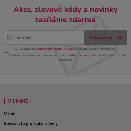
Akce, slevové kódy a novinky
zasíláme zdarma
Přihlásit se
Souhlasím se
zpracováním osobních údajů
za účelem rozesílky newsletteru.
Vaše osobní údaje chráníme v souladu s
podmínkami ochrany soukromí
. Potvrzením s nimi
souhlasíte.
O FIRMĚ :
O nás
Specialista pro kluby a týmy