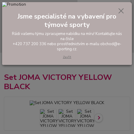
0
ks
tel: +420 737 200 336
CZK
za
0,00 Kč
Pondělí-Pátek: 8 - 17 hodin
Jsme specialisté na vybavení pro
týmové sporty
Menu
Rádi vašemu týmu zpracujeme nabídku na míru! Kontaktujte nás
na čísle
Hledat
+420 737 200 336 nebo prostřednictvím e-mailu obchod@e-
sporting.cz.
Zavřít
Úvod
FOTBAL
Tréninkové oblečení
Hráčské sady a dresy
Set
JOMA VICTORY YELLOW BLACK
Set JOMA VICTORY YELLOW
BLACK