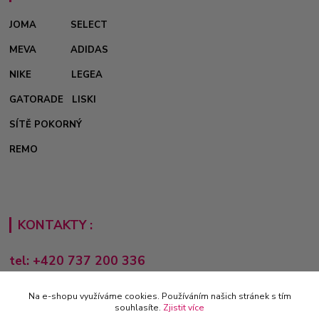
JOMA
SELECT
MEVA
ADIDAS
NIKE
LEGEA
GATORADE
LISKI
SÍTĚ POKORNÝ
REMO
KONTAKTY :
tel: +420 737 200 336
Pondělí-Pátek: 8 - 17 hodin
Na e-shopu využíváme cookies. Používáním našich stránek s tím
obchod@e-sporting.cz
souhlasíte.
Zjistit více