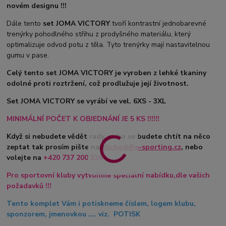
novém designu !!!
Dále tento
set JOMA VICTORY
tvoří kontrastní jednobarevné
trenýrky pohodlného střihu z prodyšného materiálu, který
optimalizuje odvod potu z těla. Tyto trenýrky mají nastavitelnou
gumu v pase.
Celý tento set JOMA VICTORY je vyroben z lehké tkaniny
odolné proti roztržení, což prodlužuje její životnost.
Set JOMA VICTORY se vyrábí ve vel. 6XS - 3XL
MINIMÁLNÍ POČET K OBJEDNÁNÍ JE 5 KS !!!!!!
Když si nebudete vědět rady, nebo se budete chtít na něco
zeptat tak prosím pište na
obchod@e-sporting.cz
, nebo
volejte na
+420
737 200 336
Pro sportovní kluby vytvoříme speciální nabídku,dle vašich
požadavků !!!
Tento komplet Vám i potiskneme číslem, logem klubu,
sponzorem, jmenovkou .... viz. POTISK